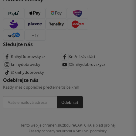
+ 17
Sledujte nás
KnihyDobrovsky.cz
Knižní závisláci
knihydobrovsky
@knihydobrovskycz
@knihydobrovsky
Odebírejte nás
Každý měsíc společně přečteme tisíce knih
Odebírat
Tento web je chráněn službou reCAPTCHA a platí pro něj
Zásady ochrany soukromí
a
Smluvní podmínky
.