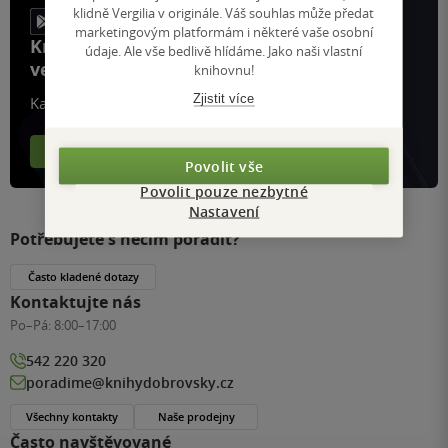
klidně Vergilia v originále. Váš souhlas může předat
marketingovým platformám i některé vaše osobní
Knihy, recenze a klubové výhody
údaje. Ale vše bedlivě hlídáme. Jako naši vlastní
ve vaší kapse a naší appce KDčko
knihovnu!
Zjistit více
Každý měsíc společně přečteme tisíce knih
Více o aplikaci
Více o klubu
Povolit vše
Povolit pouze nezbytné
Nastavení
Potřebujete s něčím poradit?
Často kladené dotazy
Kontaktujte nás
Po–Pá:
8:00–17:00
542 220 320
poradime@knihydobrovsky.cz
Všechny kontakty
Naše prodejny
Často navštěvované