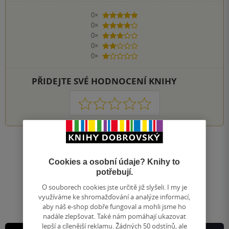
0×
5 hvězdiček
0×
4 hvězdičky
0×
3 hvězdičky
0×
2 hvězdičky
0×
1 hvezdička
PŘIDEJTE SVÉ HODNOCENÍ KNIHY
1
2
3
4
5
Nahoru
Zobrazeno 20 z 20
Cookies a osobní údaje? Knihy to
potřebují.
1
/ 1
Přejít
O souborech cookies jste určitě již slyšeli. I my je
na
využíváme ke shromažďování a analýze informací,
stránku
aby náš e-shop dobře fungoval a mohli jsme ho
nadále zlepšovat. Také nám pomáhají ukazovat
lepší a cílenější reklamu. Žádných 50 odstínů, ale