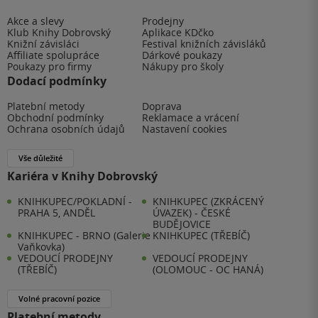
Akce a slevy
Prodejny
Klub Knihy Dobrovský
Aplikace KDčko
Knižní závisláci
Festival knižních závisláků
Affiliate spolupráce
Dárkové poukazy
Poukazy pro firmy
Nákupy pro školy
Dodací podmínky
Platební metody
Doprava
Obchodní podmínky
Reklamace a vrácení
Ochrana osobních údajů
Nastavení cookies
Vše důležité
Kariéra v Knihy Dobrovský
KNIHKUPEC/POKLADNÍ -
KNIHKUPEC (ZKRÁCENÝ
PRAHA 5, ANDĚL
ÚVAZEK) - ČESKÉ
BUDĚJOVICE
KNIHKUPEC - BRNO (Galerie
KNIHKUPEC (TŘEBÍČ)
Vaňkovka)
VEDOUCÍ PRODEJNY
VEDOUCÍ PRODEJNY
(TŘEBÍČ)
(OLOMOUC - OC HANÁ)
Volné pracovní pozice
Platební metody