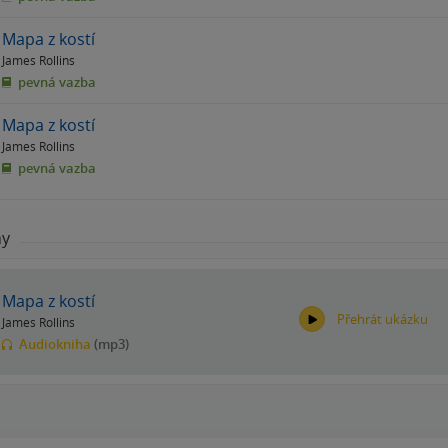
Mapa z kostí
James Rollins
pevná vazba
Mapa z kostí
James Rollins
pevná vazba
hy
Mapa z kostí
Přehrát ukázku
James Rollins
Audiokniha
(mp3)
00:00
00:00