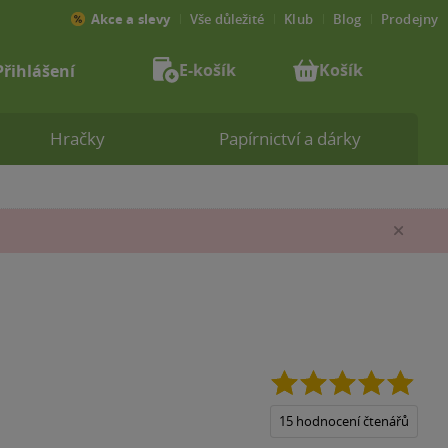
Akce a slevy
Vše důležité
Klub
Blog
Prodejny
E-košík
Košík
Přihlášení
Hračky
Papírnictví a dárky
Zav
4.9
z
5
15 hodnocení čtenářů
hvězd