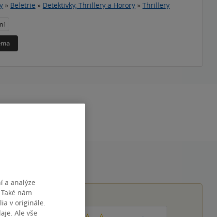
y
»
Beletrie
»
Detektivky, Thrillery a Horory
»
Thrillery
ní
téma
20:33:33
í a analýze
. Také nám
ia v originále.
je. Ale vše