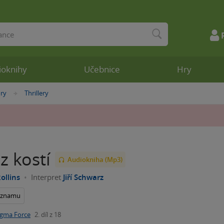
ioknihy
Učebnice
Hry
ory
Thrillery
»
z kostí
Audiokniha (Mp3)
ollins
Interpret
Jiří Schwarz
seznamu
igma Force
2. díl z 18