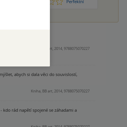
1
2
3
4
5
Nic moc
Perfektní
Kniha, BB art, 2014, 9788075070227
šlet, abych si dala věci do souvislostí,
Kniha, BB art, 2014, 9788075070227
 - kdo rád napětí spojené se záhadami a
Kniha, BB art, 2014, 9788075070227