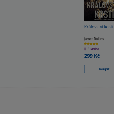
Království kostí
James Rollins
5.0
z
E-kniha
5
hvězdiček
299 Kč
Koupit