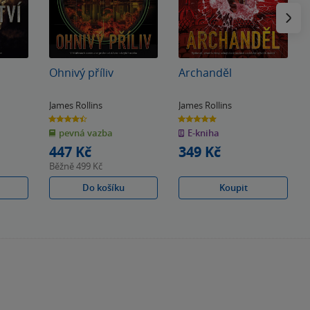
Následu
Ohnivý příliv
Archanděl
James Rollins
James Rollins
4.4
5.0
z
z
pevná vazba
E-kniha
5
5
hvězdiček
hvězdiček
447 Kč
349 Kč
Běžně
499 Kč
Do košíku
Koupit