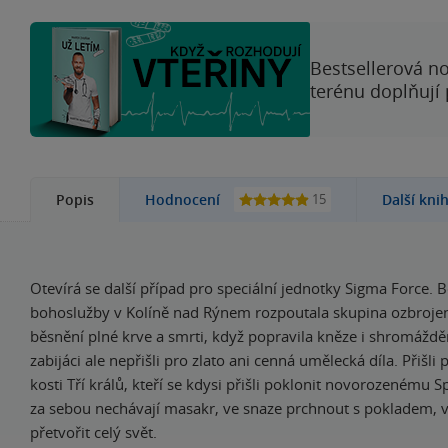
Bestsellerová no
terénu doplňují
15
Popis
Hodnocení
Další kni
Otevírá se další případ pro speciální jednotky Sigma Force.
bohoslužby v Kolíně nad Rýnem rozpoutala skupina ozbroj
běsnění plné krve a smrti, když popravila kněze i shromážděn
zabijáci ale nepřišli pro zlato ani cenná umělecká díla. Přišl
kosti Tří králů, kteří se kdysi přišli poklonit novorozenému Sp
za sebou nechávají masakr, ve snaze prchnout s pokladem, v
přetvořit celý svět.