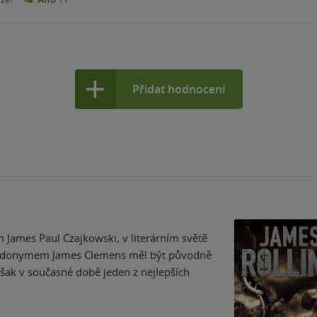
Přidat hodnocení
 James Paul Czajkowski, v literárním světě
seudonymem James Clemens měl být původně
 však v současné době jeden z nejlepších