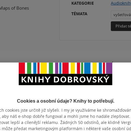
KATEGORIE
Audioknih
 Maps of Bones
TÉMATA
vyšetřová
Přidat 
ZBA
Mp3
DÉLKA
ZYK
čeština
Hodnocení a recenze čtenářů
Cookies a osobní údaje? Knihy to potřebují.
h cookies jste určitě již slyšeli. I my je využíváme ke shromažďován
, aby náš e-shop dobře fungoval a mohli jsme ho nadále zlepšovat
k
vat lepší a cílenější reklamu. Žádných 50 odstínů, ale klidně Vergil
PŘIDEJTE SVÉ HODNOCENÍ PRODUKTU
s může předat marketingovým platformám i některé vaše osobní úda