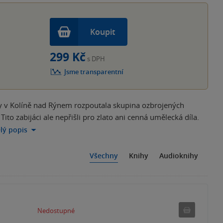
Koupit
299 Kč
s DPH
Jsme transparentní
by v Kolíně nad Rýnem rozpoutala skupina ozbrojených
to zabijáci ale nepřišli pro zlato ani cenná umělecká díla.
elý popis
Všechny
Knihy
Audioknihy
Nedostu
Nedostupné