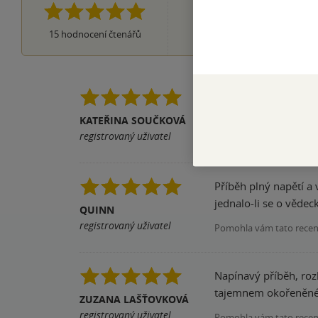
0×
3 hvězdičky
0×
2 hvězdičky
0×
15
hodnocení čtenářů
1 hvezdička
Napínavý příběh, zas
KATEŘINA SOUČKOVÁ
Pomohla vám tato rece
registrovaný uživatel
Příběh plný napětí a 
jednalo-li se o vědec
QUINN
registrovaný uživatel
Pomohla vám tato rece
Napínavý příběh, roz
tajemnem okořeněné 
ZUZANA LAŠŤOVKOVÁ
registrovaný uživatel
Pomohla vám tato rece