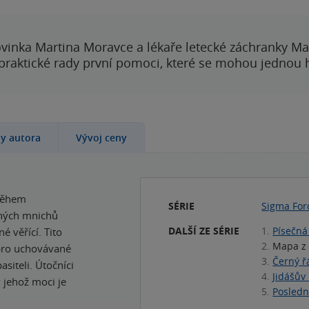
vinka Martina Moravce a lékaře letecké záchranky Ma
 praktické rady první pomoci, které se mohou jednou
hy autora
Vývoj ceny
 Během
SÉRIE
Sigma For
ených mnichů
DALŠÍ ZE SÉRIE
1.
Písečná
é věřící. Tito
2.
Mapa z 
i pro uchovávané
3.
Černý ř
asiteli. Útočníci
4.
Jidášův
 jehož moci je
5.
Posledn