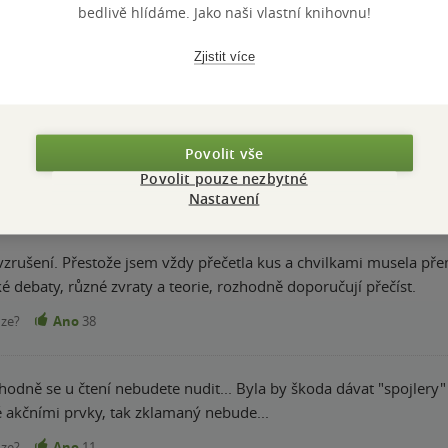
Hodnocení našich knihkupců: 0.0 z 5
bedlivě hlídáme. Jako naši vlastní knihovnu!
Zjistit více
azení do Německa a Tři králové. Jednoduše super.
Povolit vše
nze?
Ano
43
Povolit pouze nezbytné
Nastavení
vzrušení. Přestože jsem vždy přečetla kus a chvilkami musela přemý
ké debaty, různé zvraty a teorie, rozhodně doporučují přečíst.
nze?
Ano
38
hodně se u čtení nebudete nudit... Byla by škoda dávat "spojlery"
akčními prvky, tak zklamaný nebude...
nze?
Ano
11