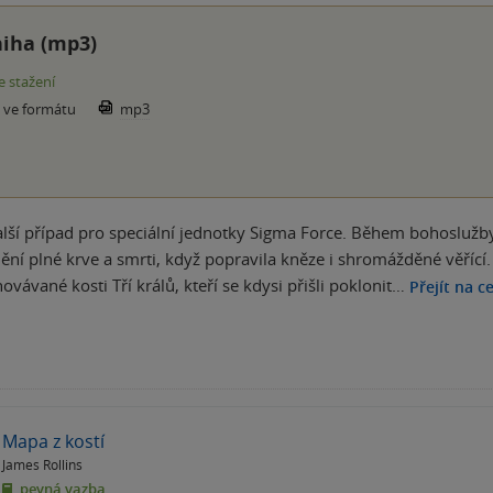
iha (mp3)
e stažení
e ve formátu
mp3
alší případ pro speciální jednotky Sigma Force. Během bohosluž
ní plné krve a smrti, když popravila kněze i shromážděné věřící. Ti
hovávané kosti Tří králů, kteří se kdysi přišli poklonit…
Přejít na c
Mapa z kostí
James Rollins
pevná vazba