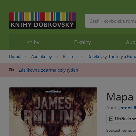
Vyhledávání
Knihy
E-knihy
Aud
Nacházíte
Domů
Audioknihy
Beletrie
Detektivky, Thrillery a Hor
»
»
»
se
zde:
Zásilkovna zdarma celý týden!
Mapa 
Autor
James R
Uložit do 
Součástí série:
S