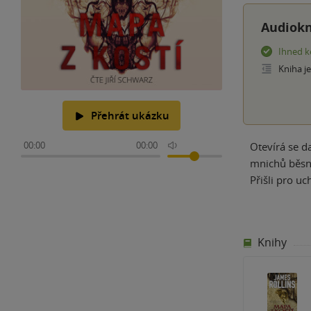
Audiokn
Ihned k
Kniha j
Přehrát ukázku
00:00
00:00
Otevírá se d
mnichů běsně
Přišli pro uc
Knihy