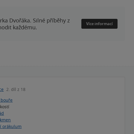
rka Dvořáka. Silné příběhy z
Více informací
 hodit každému.
ce
2. díl z 18
 bouře
kostí
ád
 kmen
í orákulum