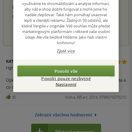
využíváme ke shromažďování a analýze informací,
PŘIDEJTE SVÉ HODNOCENÍ PRODUKTU
aby náš e-shop dobře fungoval a mohli jsme ho
nadále zlepšovat. Také nám pomáhají ukazovat
Hodnocení našich knihkupců: 0.0 z 5
lepší a cílenější reklamu. Žádných 50 odstínů, ale
klidně Vergilia v originále. Váš souhlas může předat
marketingovým platformám i některé vaše osobní
1
2
3
4
5
údaje. Ale vše bedlivě hlídáme. Jako naši vlastní
knihovnu!
Zjistit více
KATEŘINA SOUČKOVÁ
registrovaný uživatel
Povolit vše
Povolit pouze nezbytné
Opět skvělá kombinace historie, vědy a fikce. Co je realita a
Nastavení
co ne se dozvíte až na konci. Skvělé čtení.
30
Kniha, BB art, 2014, 9788075070210
Zobrazit všechna hodnocení
Přidat hodnocení