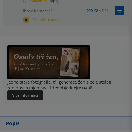
Audiokniha
(mp3)
Koupit
Ihned ke stažení
299 Kč
s DPH
Přehrát ukázku
Jedna stará fotografie, tři generace žen a celé století
rodinných tajemství. Předobjednejte nyní!
Více informací
Popis