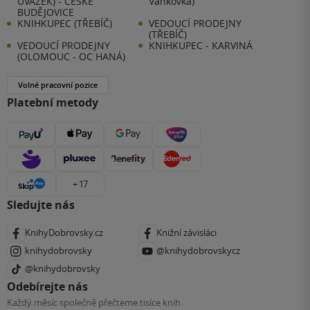
ÚVAZEK) - ČESKÉ
Vaňkovka)
BUDĚJOVICE
KNIHKUPEC (TŘEBÍČ)
VEDOUCÍ PRODEJNY
(TŘEBÍČ)
VEDOUCÍ PRODEJNY
KNIHKUPEC - KARVINÁ
(OLOMOUC - OC HANÁ)
Volné pracovní pozice
Platební metody
+ 17
Sledujte nás
KnihyDobrovsky.cz
Knižní závisláci
knihydobrovsky
@knihydobrovskycz
@knihydobrovsky
Odebírejte nás
Každý měsíc společně přečteme tisíce knih