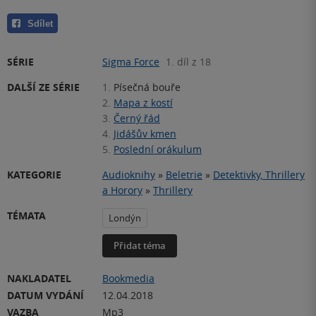
Sdílet
SÉRIE
Sigma Force
1. díl z 18
DALŠÍ ZE SÉRIE
1.
Písečná bouře
2.
Mapa z kostí
3.
Černý řád
4.
Jidášův kmen
5.
Poslední orákulum
KATEGORIE
Audioknihy
»
Beletrie
»
Detektivky, Thrillery
a Horory
»
Thrillery
TÉMATA
Londýn
Přidat téma
NAKLADATEL
Bookmedia
DATUM VYDÁNÍ
12.04.2018
VAZBA
Mp3