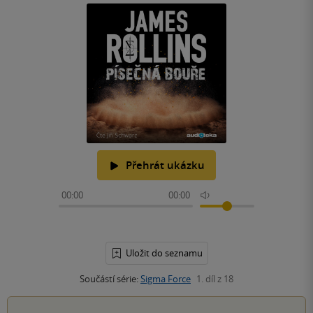
Přehrát ukázku
00:00
00:00
Uložit do seznamu
Součástí série:
Sigma Force
1. díl z 18