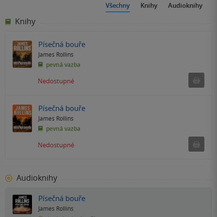
Všechny
Knihy
Audioknihy
Knihy
Písečná bouře
James Rollins
pevná vazba
Ned
Nedostupné
Písečná bouře
James Rollins
pevná vazba
Ned
Nedostupné
Audioknihy
Písečná bouře
James Rollins