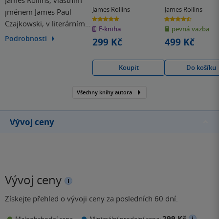
James Rollins
James Rollins
jménem James Paul
5.0
4.4
Czajkowski, v literárním
z
z
E-kniha
pevná vazba
5
5
hvězdiček
hvězdiček
světě též někdy
Podrobnosti
299 Kč
499 Kč
vystupující pod
pseudonymem James
Koupit
Do košíku
Clemens měl být
původně veterinářem. K
Všechny knihy autora
naší radosti je však v
současné době jeden z
nejlepších autorů
Vývoj ceny
vědeckých thrillerů a…
Vývoj ceny
Získejte přehled o vývoji ceny za posledních 60 dní.
299 Kč