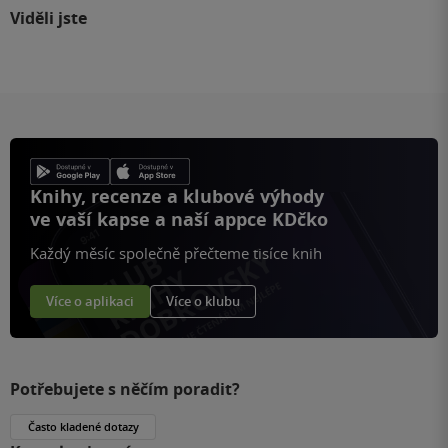
Viděli jste
Knihy, recenze a klubové výhody
ve vaší kapse a naší appce KDčko
Každý měsíc společně přečteme tisíce knih
Více o aplikaci
Více o klubu
Potřebujete s něčím poradit?
Často kladené dotazy