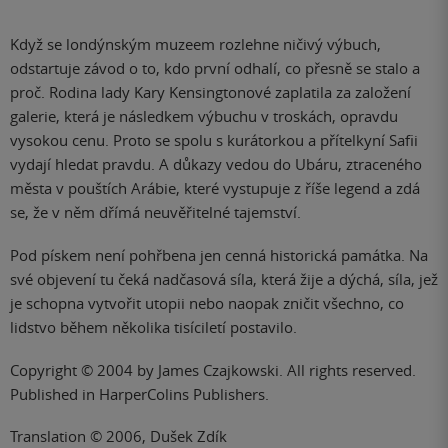
Když se londýnským muzeem rozlehne ničivý výbuch,
odstartuje závod o to, kdo první odhalí, co přesně se stalo a
proč. Rodina lady Kary Kensingtonové zaplatila za založení
galerie, která je následkem výbuchu v troskách, opravdu
vysokou cenu. Proto se spolu s kurátorkou a přítelkyní Safii
vydají hledat pravdu. A důkazy vedou do Ubáru, ztraceného
města v pouštích Arábie, které vystupuje z říše legend a zdá
se, že v něm dřímá neuvěřitelné tajemství.
Pod pískem není pohřbena jen cenná historická památka. Na
své objevení tu čeká nadčasová síla, která žije a dýchá, síla, jež
je schopna vytvořit utopii nebo naopak zničit všechno, co
lidstvo během několika tisíciletí postavilo.
Copyright © 2004 by James Czajkowski. All rights reserved.
Published in HarperColins Publishers.
Translation © 2006, Dušek Zdík