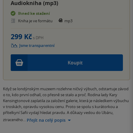
Audiokniha (mp3)
Ihned ke stažení
Kniha je ve formátu
mp3
299 Kč
s DPH
Jsme transparentní
Koupit
Když se londýnským muzeem rozlehne ničivý výbuch, odstartuje závod
o to, kdo první odhalí, co přesně se stalo a proč. Rodina lady Kary
Kensingtonové zaplatila za založení galerie, která je následkem výbuchu
v troskách, opravdu vysokou cenu. Proto se spolu s kurátorkou a
přítelkyní Safii vydají hledat pravdu. A důkazy vedou do Ubáru,
ztraceného…
Přejít na celý popis