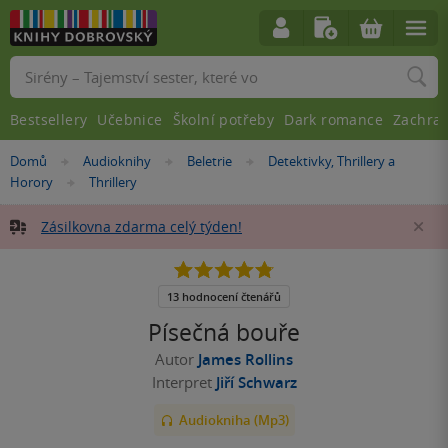
Vyhledávání
Bestsellery
Učebnice
Školní potřeby
Dark romance
Zachra
Nacházíte
Domů
Audioknihy
Beletrie
Detektivky, Thrillery a
»
»
»
se
Horory
Thrillery
»
zde:
Zásilkovna zdarma celý týden!
Za
4.8
z
5
13 hodnocení čtenářů
hvězdiček
Písečná bouře
Autor
James Rollins
Interpret
Jiří Schwarz
Audiokniha (Mp3)