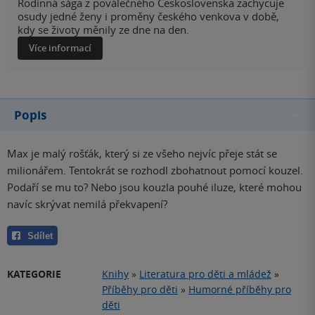
Rodinná sága z poválečného Československa zachycuje
osudy jedné ženy i proměny českého venkova v době,
kdy se životy měnily ze dne na den.
Více informací
Popis
Max je malý rošťák, který si ze všeho nejvíc přeje stát se
milionářem. Tentokrát se rozhodl zbohatnout pomocí kouzel.
Podaří se mu to? Nebo jsou kouzla pouhé iluze, které mohou
navíc skrývat nemilá překvapení?
Sdílet
KATEGORIE
Knihy
»
Literatura pro děti a mládež
»
Příběhy pro děti
»
Humorné příběhy pro
děti