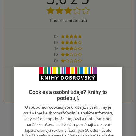
1
hodnocení čtenářů
0×
5 hvězdiček
0×
4 hvězdičky
1×
3 hvězdičky
0×
2 hvězdičky
0×
1 hvezdička
PŘIDEJTE SVÉ HODNOCENÍ KNIHY
1
2
3
4
5
Cookies a osobní údaje? Knihy to
potřebují.
O souborech cookies jste určitě již slyšeli. I my je
využíváme ke shromažďování a analýze informací,
Zobrazit všechna hodnocení
aby náš e-shop dobře fungoval a mohli jsme ho
nadále zlepšovat. Také nám pomáhají ukazovat
lepší a cílenější reklamu. Žádných 50 odstínů, ale
Přidat hodnocení
klidně Vergilia v originále. Váš souhlas může předat