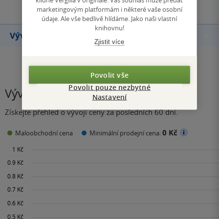
marketingovým platformám i některé vaše osobní
údaje. Ale vše bedlivě hlídáme. Jako naši vlastní
knihovnu!
Vývoj ceny
Zjistit více
Povolit vše
Povolit pouze nezbytné
Vývoj ceny
Nastavení
Získejte přehled o vývoji ceny za posledních 60 dní.
0 Kč
Maloobchodní cena
Minimální prodejní cena: