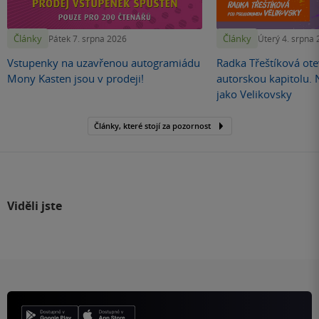
Články
Články
Pátek 7. srpna 2026
Úterý 4. srpna
Vstupenky na uzavřenou autogramiádu
Radka Třeštíková otev
Mony Kasten jsou v prodeji!
autorskou kapitolu.
jako Velikovsky
Články, které stojí za pozornost
Viděli jste