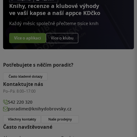
Knihy, recenze a klubové výhody
ve vaší kapse a naší appce KDčko
Každý měsíc společně přečteme tisíce knih
Více o aplikaci
Více o klubu
Potřebujete s něčím poradit?
Často kladené dotazy
Kontaktujte nás
Po–Pá:
8:00–17:00
542 220 320
poradime@knihydobrovsky.cz
Všechny kontakty
Naše prodejny
Často navštěvované