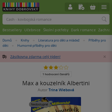
Vyhledávání
Bestsellery
Učebnice
Školní potřeby
Dark romance
Zachra
Nacházíte
Domů
Knihy
Literatura pro děti a mládež
Příběhy pro
»
»
»
se
děti
Humorné příběhy pro děti
»
zde:
Zásilkovna zdarma celý týden!
Za
3.0
z
5
1 hodnocení čtenářů
hvězdiček
Max a kouzelník Albertini
Autor
Trina Wiebová
Nedostupné