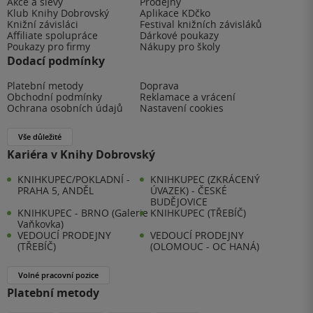
Akce a slevy
Prodejny
Klub Knihy Dobrovský
Aplikace KDčko
Knižní závisláci
Festival knižních závisláků
Affiliate spolupráce
Dárkové poukazy
Poukazy pro firmy
Nákupy pro školy
Dodací podmínky
Platební metody
Doprava
Obchodní podmínky
Reklamace a vrácení
Ochrana osobních údajů
Nastavení cookies
Vše důležité
Kariéra v Knihy Dobrovský
KNIHKUPEC/POKLADNÍ -
KNIHKUPEC (ZKRÁCENÝ
PRAHA 5, ANDĚL
ÚVAZEK) - ČESKÉ
BUDĚJOVICE
KNIHKUPEC - BRNO (Galerie
KNIHKUPEC (TŘEBÍČ)
Vaňkovka)
VEDOUCÍ PRODEJNY
VEDOUCÍ PRODEJNY
(TŘEBÍČ)
(OLOMOUC - OC HANÁ)
Volné pracovní pozice
Platební metody