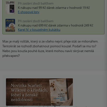
Při zaslání zboží balíčkem
K nákupu nad 99 Kč
dárek zdarma
v hodnotě 19 Kč
E-shopové listy
Při zaslání zboží balíčkem
K nákupu nad 699 Kč
dárek zdarma
v hodnotě 249 Kč
Karel IV. v kouzelném kukátku
Max je malý rošťák, který si ze všeho nejvíc přeje stát se milionářem.
Tentokrát se rozhodl zbohatnout pomocí kouzel. Podaří se mu to?
Nebo jsou kouzla pouhé iluze, které mohou navíc skrývat nemilá
překvapení?