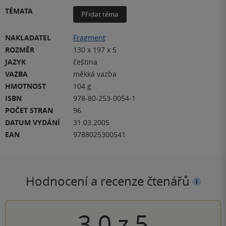
TÉMATA
Přidat téma
NAKLADATEL
Fragment
ROZMĚR
130 x 197 x 5
JAZYK
čeština
VAZBA
měkká vazba
HMOTNOST
104 g
ISBN
978-80-253-0054-1
POČET STRAN
96
DATUM VYDÁNÍ
31.03.2005
EAN
9788025300541
Hodnocení a recenze čtenářů
3.0
z
5