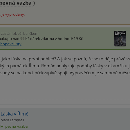
pevná vazba
)
 je vyprodaný.
i zaslání zboží balíčkem
nákupu nad 99 Kč
dárek zdarma
v hodnotě 19 Kč
shopové listy
o jako láska na první pohled? A jak se pozná, že se to děje právě 
ických památek Říma. Román analyzuje podoby lásky v okamžiku je
osudy se na konci překvapivě spojí. Vypravěčem je samotné měs
Láska v Římě
Mark Lamprell
pevná vazba