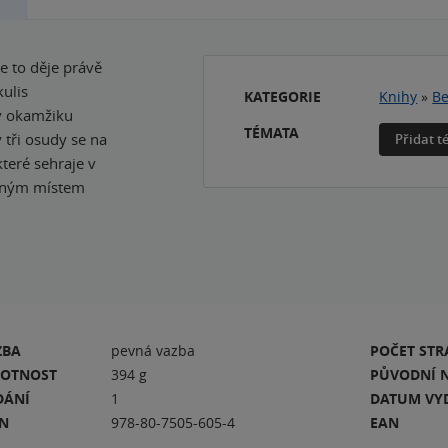
se to děje právě
kulis
KATEGORIE
Knihy
»
Be
v okamžiku
TÉMATA
 tři osudy se na
Přidat 
teré sehraje v
hnaným místem
ZBA
pevná vazba
POČET ST
OTNOST
394 g
PŮVODNÍ 
DÁNÍ
1
DATUM VY
BN
978-80-7505-605-4
EAN