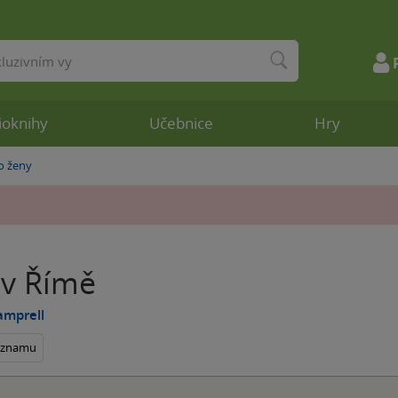
ioknihy
Učebnice
Hry
o ženy
 v Římě
amprell
seznamu