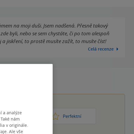
ámem na moji duši. Jsem nadšená. Přesně takový
te zde byli, nebo se sem chystáte, či po tom alespoň
jiskření, to prostě musíte zažít, to musíte číst!
Celá recenze
í a analýze
1
2
3
4
5
ic moc
Perfektní
. Také nám
ia v originále.
je. Ale vše