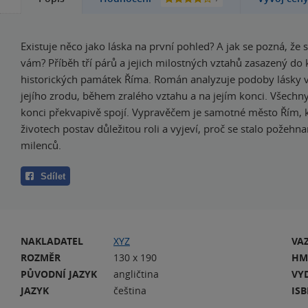
Existuje něco jako láska na první pohled? A jak se pozná, že 
vám? Příběh tří párů a jejich milostných vztahů zasazený do 
historických památek Říma. Román analyzuje podoby lásky 
jejího zrodu, během zralého vztahu a na jejím konci. Všechny
konci překvapivě spojí. Vypravěčem je samotné město Řím, k
životech postav důležitou roli a vyjeví, proč se stalo pože
milenců.
Sdílet
NAKLADATEL
XYZ
VA
ROZMĚR
130 x 190
HM
PŮVODNÍ JAZYK
angličtina
VY
JAZYK
čeština
IS