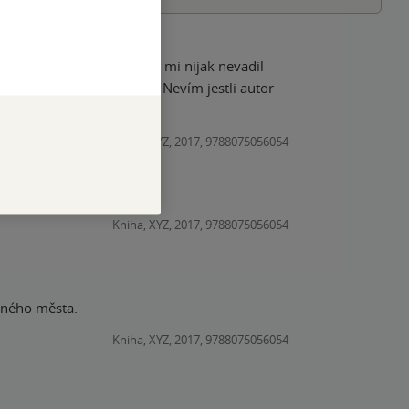
sympatický. Nevím jestli autor
 k tomu opravdu donutila.
Kniha, XYZ, 2017, 9788075056054
Kniha, XYZ, 2017, 9788075056054
erného města.
Kniha, XYZ, 2017, 9788075056054