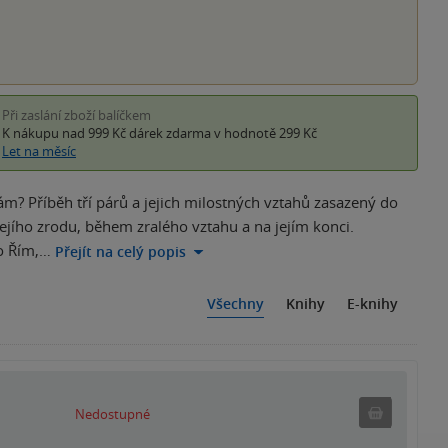
Při zaslání zboží balíčkem
K nákupu nad 999 Kč
dárek zdarma
v hodnotě 299 Kč
Let na měsíc
vám? Příběh tří párů a jejich milostných vztahů zasazený do
jího zrodu, během zralého vztahu a na jejím konci.
to Řím,…
Přejít na celý popis
Všechny
Knihy
E-knihy
Nedostu
Nedostupné