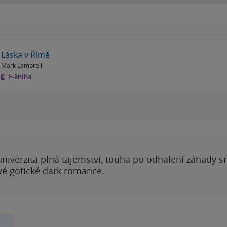
Láska v Římě
Mark Lamprell
E-kniha
 univerzita plná tajemství, touha po odhalení záhady 
ové gotické dark romance.
y