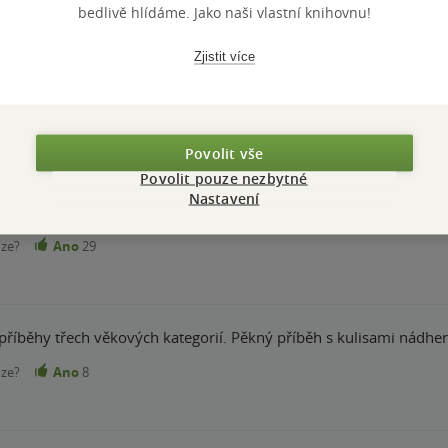
bedlivě hlídáme. Jako naši vlastní knihovnu!
Zjistit více
 mě tedy upoutala už svým názvem. Příběh tří rozdílných věkových generací mi nijak nevadil
orientovala a Řím jako vypravěč dějin a průvodce sám v sobě mi byl velmi 
 nad svým dosavadním postojem k životu zamysleli. Ale kniha mě
Povolit vše
nze?
Ano
37
Povolit pouze nezbytné
Nastavení
 jsem byla, takže jsem si i zavzpomínala. Příjemná oddechovka.
nze?
Ano
29
 příběhy třech věkových kategorií. Pěkný příběh s kulisami nádh
nze?
Ano
8