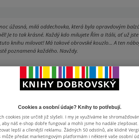
 moc úžasná, milá oddechovka, která byla opravdovým balz
l! Je to tak krásné. Každý kdo milujete Řím a Itálii, ať už js
 tuto knihu milovat! Má takové obrovské kouzlo… A ten náboj a 
ostě poznamená každého. Navždy.
Hodnocení a recenze čtenářů
Cookies a osobní údaje? Knihy to potřebují.
h cookies jste určitě již slyšeli. I my je využíváme ke shromažďován
PŘIDEJTE SVÉ HODNOCENÍ KNIHY
N
, aby náš e-shop dobře fungoval a mohli jsme ho nadále zlepšovat
vat lepší a cílenější reklamu. Žádných 50 odstínů, ale klidně Vergil
s může předat marketingovým platformám i některé vaše osobní úda