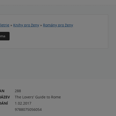
letrie
»
Knihy pro ženy
»
Romány pro ženy
téma
RAN
288
NÁZEV
The Lovers' Guide to Rome
DÁNÍ
1.02.2017
9788075056054