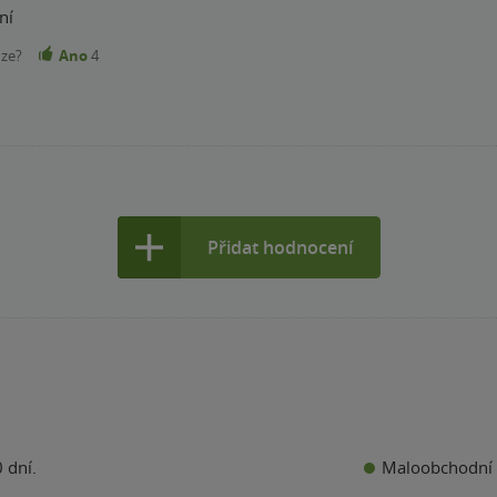
ní
nze?
Ano
4
Přidat hodnocení
Maloobchodní 
 dní.