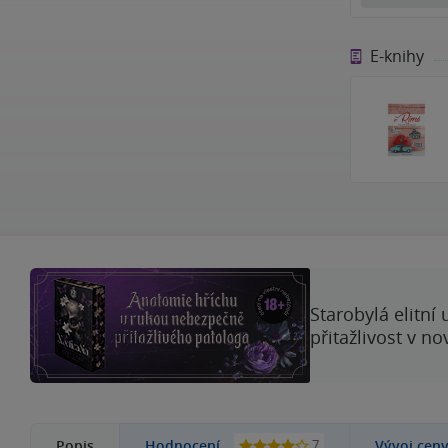
E-knihy
Starobylá elitní
přitažlivost v n
7
Popis
Hodnocení
Vývoj cen