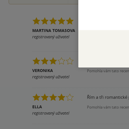
Miluji Itálii a o Římě nemluvě. Kniha
dobře jsem se mezi nimi 
MARTINA TOMASOVA
měl cíl, aby jsme se
registrovaný uživatel
Pomohla vám tato rece
Pěkný příběh. V Římě
VERONIKA
Pomohla vám tato rece
registrovaný uživatel
Řím a tři romantické
ELLA
Pomohla vám tato rece
registrovaný uživatel