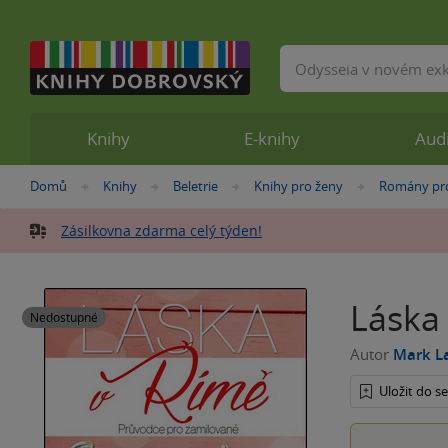
Vyhledávání
Knihy
E-knihy
Aud
Nacházíte
Domů
Knihy
Beletrie
Knihy pro ženy
Romány pr
»
»
»
»
se
zde:
Zásilkovna zdarma celý týden!
Láska
Nedostupné
Autor
Mark L
Uložit do 