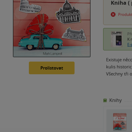
Kniha (
Produkt
Př
K 
E-
Existuje něc
kulis histor
Prolistovat
Všechny tři 
Knihy