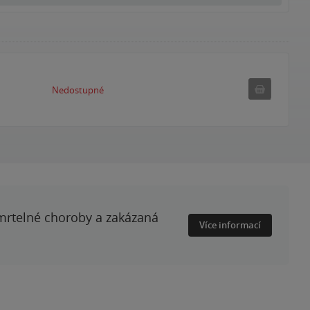
Nedostupné
Nedostupné
smrtelné choroby a zakázaná
Více informací