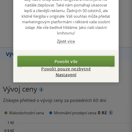
nadále zlepšovat. Také nám pomáhají ukazovat
lepší a cílenější reklamu. Žádných 50 odstínů, ale
Zobrazit všechna hodnocení
klidně Vergilia v originále. Váš souhlas může předat
marketingovým platformám i některé vaše osobní
údaje. Ale vše bedlivě hlídáme. Jako naši vlastní
Přidat hodnocení
knihovnu!
Zjistit více
Vývoj ceny
Povolit vše
Povolit pouze nezbytné
Nastavení
Vývoj ceny
Získejte přehled o vývoji ceny za posledních 60 dní.
0 Kč
Maloobchodní cena
Minimální prodejní cena: