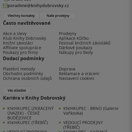
poradime@knihydobrovsky.cz
Všechny kontakty
Naše prodejny
Často navštěvované
Akce a slevy
Prodejny
Klub Knihy Dobrovský
Aplikace KDčko
Knižní závisláci
Festival knižních závisláků
Affiliate spolupráce
Dárkové poukazy
Poukazy pro firmy
Nákupy pro školy
Dodací podmínky
Platební metody
Doprava
Obchodní podmínky
Reklamace a vrácení
Ochrana osobních údajů
Nastavení cookies
Vše důležité
Kariéra v Knihy Dobrovský
KNIHKUPEC (ZKRÁCENÝ
KNIHKUPEC - BRNO (Galerie
ÚVAZEK) - ČESKÉ
Vaňkovka)
BUDĚJOVICE
KNIHKUPEC (TŘEBÍČ)
VEDOUCÍ PRODEJNY
(TŘEBÍČ)
VEDOUCÍ PRODEJNY
KNIHKUPEC - KARVINÁ