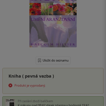
Uložit do seznamu
Kniha (
pevná vazba
)
Produkt je vyprodaný.
Při zaslání zboží balíčkem
K nákupu nad 99 Kč
dárek zdarma
v hodnotě 19 Kč