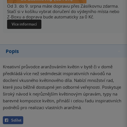
Od 3. do 9. srpna máte dopravu přes Zásilkovnu zdarma.
Stačí si v košíku vybrat doručení do výdejního místa nebo
Z-Boxu a doprava bude automaticky za 0 Kč.
Více informací
Popis
Kreativní průvodce aranžováním květin v bytě či v domě
předkládá více než sedmdesát inspirativních návodů na
docílení vkusného květinového díla. Nabízí množství rad,
které jsou běžně dostupné jen odborné veřejnosti. Poskytuje
široký návod k nejrůznějším květinovým úpravám, typy na
barevné kompozice květin, přináší i celou řadu inspirativních
podnětů pro realizaci vlastních aranžmá.
Sdílet