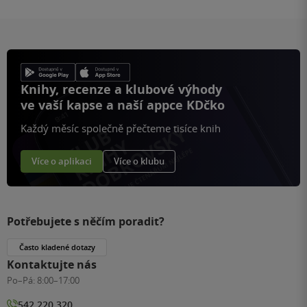
Knihy, recenze a klubové výhody
ve vaší kapse a naší appce KDčko
Každý měsíc společně přečteme tisíce knih
Více o aplikaci
Více o klubu
Potřebujete s něčím poradit?
Často kladené dotazy
Kontaktujte nás
Po–Pá:
8:00–17:00
542 220 320