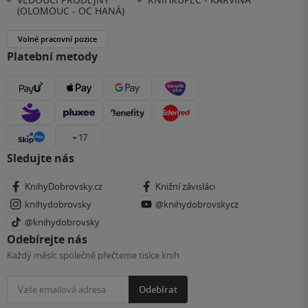
(OLOMOUC - OC HANÁ)
Volné pracovní pozice
Platební metody
+ 17
Sledujte nás
KnihyDobrovsky.cz
Knižní závisláci
knihydobrovsky
@knihydobrovskycz
@knihydobrovsky
Odebírejte nás
Každý měsíc společně přečteme tisíce knih
Odebírat