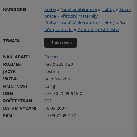
KATEGORIE
Knihy
»
Naučná literatura
»
Hobby
»
Ruční
práce
»
Přírodní materiály
Knihy
»
Naučná literatura
»
Hobby
»
Byt,
dům, zahrada
»
Zahrada, pěstitelství
TÉMATA
Přidat téma
NAKLADATEL
Slovart
ROZMĚR
180 x 235 x 20
JAZYK
čeština
VAZBA
pevná vazba
HMOTNOST
724 g
ISBN
978-80-7209-916-0
POČET STRAN
192
DATUM VYDÁNÍ
16.05.2007
EAN
9788072099160