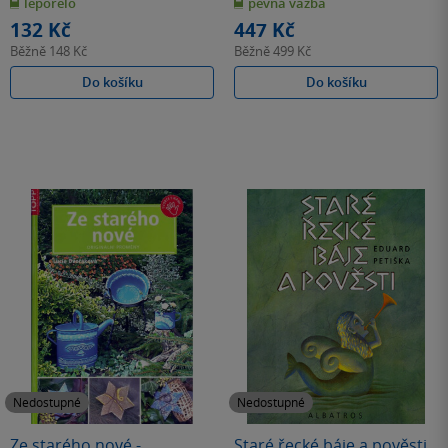
leporelo
pevná vazba
5
5
hvězdiček
hvězdiček
132 Kč
447 Kč
Běžně
148 Kč
Běžně
499 Kč
Do košíku
Do košíku
Nedostupné
Nedostupné
Ze starého nové -
Staré řecké báje a pověsti