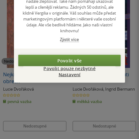
nadále zlepšovat. Také nám pomáhají ukazovat
lepší a cílenější reklamu. Žádných 50 odstínů, ale
klidně Vergilia v originále. Váš souhlas může předat
marketingovým platformám i některé vaše osobní
údaje. Ale vše bedlivě hlídáme. Jako naši vlastní
knihovnu!
Zjistit více
Povolit vše
Nedostupné
Nedostupné
Povolit pouze nezbytné
Nejkrásnější pohádky o
Andělé na vánoční pouti
Nastavení
obrech
Lucie Dvořáková
Lucie Dvořáková
,
Ingrid Biermann
0.0
0.0
z
z
pevná vazba
měkká vazba
5
5
hvězdiček
hvězdiček
Nedostupné
Nedostupné