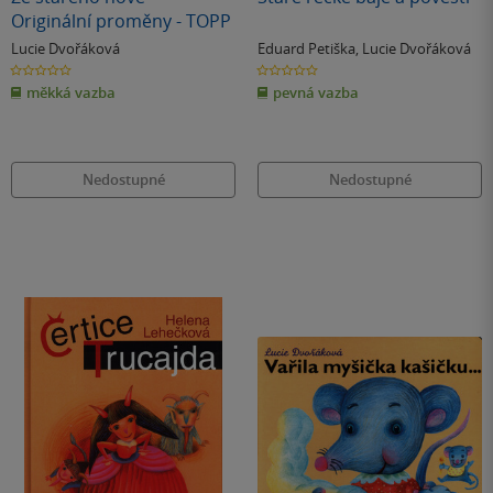
Originální proměny - TOPP
Lucie Dvořáková
Eduard Petiška
,
Lucie Dvořáková
0.0
0.0
z
z
měkká vazba
pevná vazba
5
5
hvězdiček
hvězdiček
Nedostupné
Nedostupné