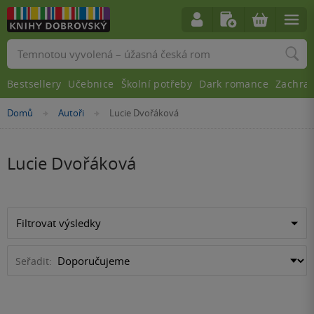
Vyhledávání
Bestsellery
Učebnice
Školní potřeby
Dark romance
Zachra
Nacházíte
Domů
Autoři
Lucie Dvořáková
»
»
se
zde:
Lucie Dvořáková
Filtrovat výsledky
Seřadit: