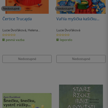
Nedostupné
Nedostupné
Čertice Trucajda
Vařila myšička kašičku...
Lucie Dvořáková
,
Helena
Lucie Dvořáková
Lehečková
0.0
0.0
z
z
pevná vazba
leporelo
5
5
hvězdiček
hvězdiček
Nedostupné
Nedostupné