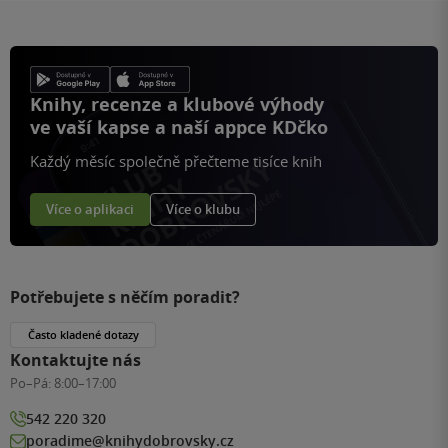
Knihy, recenze a klubové výhody
ve vaší kapse a naší appce KDčko
Každý měsíc společně přečteme tisíce knih
Více o aplikaci
Více o klubu
Potřebujete s něčím poradit?
Často kladené dotazy
Kontaktujte nás
Po–Pá:
8:00–17:00
542 220 320
poradime@knihydobrovsky.cz