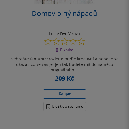
Domov plný nápadů
Lucie Dvořáková
0.0
z
E-kniha
5
hvězdiček
Nebraňte fantazii v rozletu: buďte kreativní a nebojte se
ukázat, co ve vás je. Jen tak budete mít doma něco
originálního....
209 Kč
Koupit
Uložit do seznamu