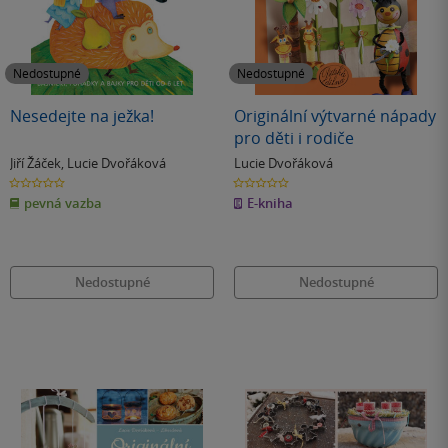
Nedostupné
Nedostupné
Nesedejte na ježka!
Originální výtvarné nápady
pro děti i rodiče
Jiří Žáček
,
Lucie Dvořáková
Lucie Dvořáková
0.0
0.0
z
z
pevná vazba
E-kniha
5
5
hvězdiček
hvězdiček
Nedostupné
Nedostupné