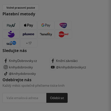
Volné pracovní pozice
Platební metody
+ 17
Sledujte nás
KnihyDobrovsky.cz
Knižní závisláci
knihydobrovsky
@knihydobrovskycz
@knihydobrovsky
Odebírejte nás
Každý měsíc společně přečteme tisíce knih
Odebírat