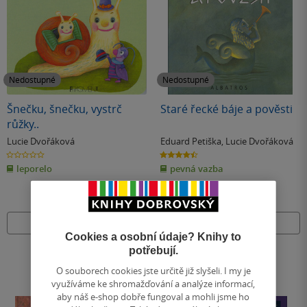
Nedostupné
Nedostupné
Šnečku, šnečku, vystrč
Staré řecké báje a pověsti
růžky..
Lucie Dvořáková
Eduard Petiška
,
Lucie Dvořáková
0.0
4.5
z
z
leporelo
pevná vazba
5
5
hvězdiček
hvězdiček
Nedostupné
Nedostupné
Cookies a osobní údaje? Knihy to
potřebují.
O souborech cookies jste určitě již slyšeli. I my je
využíváme ke shromažďování a analýze informací,
aby náš e-shop dobře fungoval a mohli jsme ho