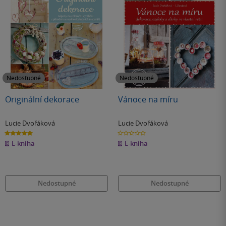
Nedostupné
Nedostupné
Originální dekorace
Vánoce na míru
Lucie Dvořáková
Lucie Dvořáková
5.0
0.0
z
z
E-kniha
E-kniha
5
5
hvězdiček
hvězdiček
Nedostupné
Nedostupné