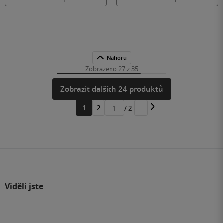
Nahoru
Zobrazeno 27 z 35
Zobrazit dalších 24 produktů
1
2
/ 2
Přejít
na
stránku
Viděli jste