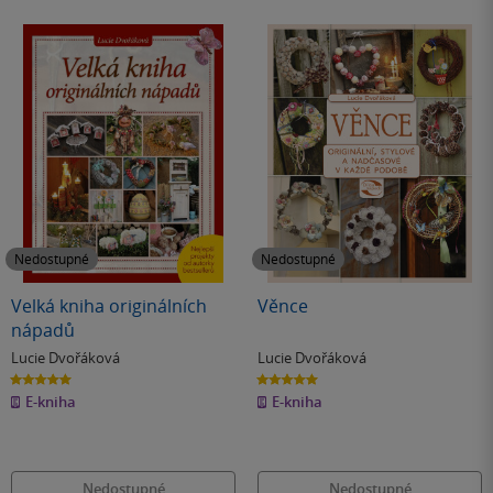
Nedostupné
Nedostupné
Velká kniha originálních
Věnce
nápadů
Lucie Dvořáková
Lucie Dvořáková
5.0
5.0
z
z
E-kniha
E-kniha
5
5
hvězdiček
hvězdiček
Nedostupné
Nedostupné