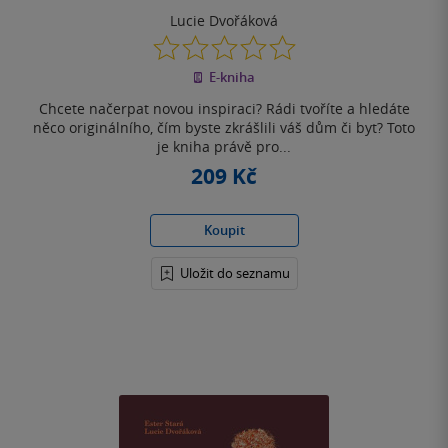
Lucie Dvořáková
0.0
z
E-kniha
5
hvězdiček
Chcete načerpat novou inspiraci? Rádi tvoříte a hledáte
něco originálního, čím byste zkrášlili váš dům či byt? Toto
je kniha právě pro...
209 Kč
Koupit
Uložit do seznamu