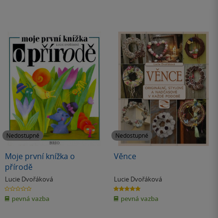
Nedostupné
Nedostupné
Moje první knížka o
Věnce
přírodě
Lucie Dvořáková
Lucie Dvořáková
0.0
5.0
z
z
pevná vazba
pevná vazba
5
5
hvězdiček
hvězdiček