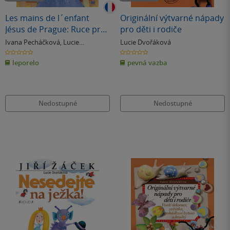
Les mains de l´enfant
Originální výtvarné nápady
Jésus de Prague: Ruce pro
pro děti i rodiče
Pražské Jezulátko
Ivana Pecháčková
,
Lucie
Lucie Dvořáková
(francouzsky)
Dvořáková
0.0
0.0
z
z
leporelo
pevná vazba
5
5
hvězdiček
hvězdiček
Nedostupné
Nedostupné