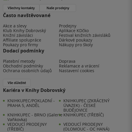
Všechny kontakty
Naše prodejny
Často navštěvované
Akce a slevy
Prodejny
Klub Knihy Dobrovský
Aplikace KDčko
Knižní závisláci
Festival knižních závisláků
Affiliate spolupráce
Dárkové poukazy
Poukazy pro firmy
Nákupy pro školy
Dodací podmínky
Platební metody
Doprava
Obchodní podmínky
Reklamace a vrácení
Ochrana osobních údajů
Nastavení cookies
Vše důležité
Kariéra v Knihy Dobrovský
KNIHKUPEC/POKLADNÍ -
KNIHKUPEC (ZKRÁCENÝ
PRAHA 5, ANDĚL
ÚVAZEK) - ČESKÉ
BUDĚJOVICE
KNIHKUPEC - BRNO (Galerie
KNIHKUPEC (TŘEBÍČ)
Vaňkovka)
VEDOUCÍ PRODEJNY
VEDOUCÍ PRODEJNY
(TŘEBÍČ)
(OLOMOUC - OC HANÁ)