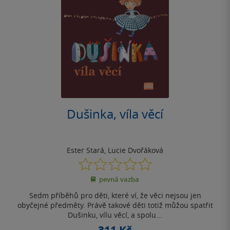
Dušinka, víla věcí
Ester Stará
,
Lucie Dvořáková
0.0
z
pevná vazba
5
hvězdiček
Sedm příběhů pro děti, které ví, že věci nejsou jen
obyčejné předměty. Právě takové děti totiž můžou spatřit
Dušinku, vílu věcí, a spolu...