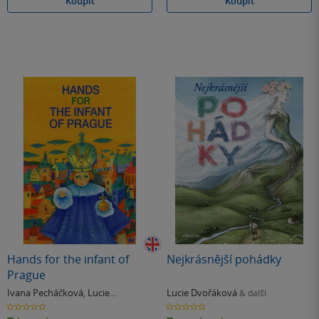
Koupit
Koupit
Hands for the infant of
Nejkrásnější pohádky
Prague
Ivana Pecháčková
,
Lucie
Lucie Dvořáková
& další
Dvořáková
0.0
0.0
z
z