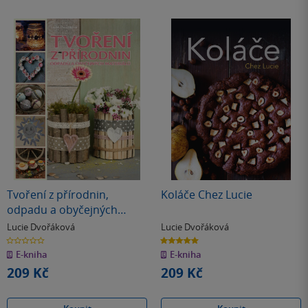
Tvoření z přírodnin,
Koláče Chez Lucie
odpadu a obyčejných
materiálů
Lucie Dvořáková
Lucie Dvořáková
0.0
5.0
z
z
E-kniha
E-kniha
5
5
hvězdiček
hvězdiček
209 Kč
209 Kč