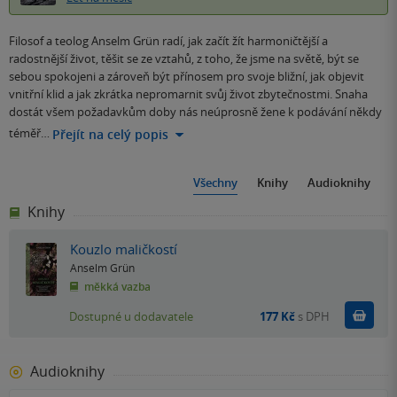
Filosof a teolog Anselm Grün radí, jak začít žít harmoničtější a
radostnější život, těšit se ze vztahů, z toho, že jsme na světě, být se
sebou spokojeni a zároveň být přínosem pro svoje bližní, jak objevit
vnitřní klid a jak zkrátka nepromarnit svůj život zbytečnostmi. Snaha
dostát všem požadavkům doby nás neúprosně žene k podávání někdy
téměř…
Přejít na celý popis
Všechny
Knihy
Audioknihy
Knihy
Kouzlo maličkostí
Anselm Grün
měkká vazba
Do k
Dostupné u dodavatele
177 Kč
s DPH
Audioknihy