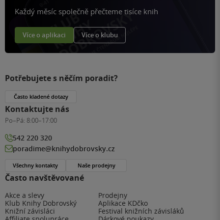
Každý měsíc společně přečteme tisíce knih
Více o aplikaci
Více o klubu
Potřebujete s něčím poradit?
Často kladené dotazy
Kontaktujte nás
Po–Pá:
8:00–17:00
542 220 320
poradime@knihydobrovsky.cz
Všechny kontakty
Naše prodejny
Často navštěvované
Akce a slevy
Prodejny
Klub Knihy Dobrovský
Aplikace KDčko
Knižní závisláci
Festival knižních závisláků
Affiliate spolupráce
Dárkové poukazy