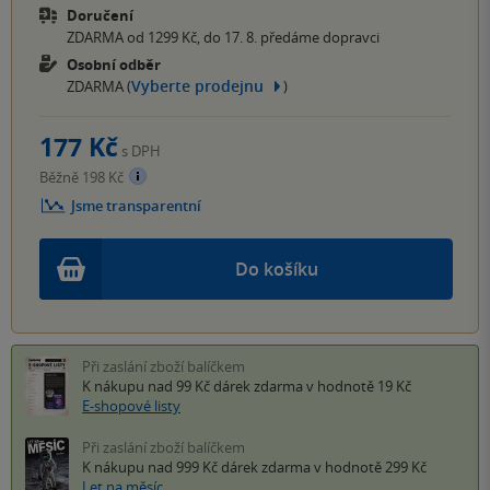
Doručení
ZDARMA od 1299 Kč, do 17. 8. předáme dopravci
Osobní odběr
Vyberte prodejnu
ZDARMA (
)
177 Kč
s DPH
Běžně 198 Kč
Jsme transparentní
Do košíku
Při zaslání zboží balíčkem
K nákupu nad 99 Kč
dárek zdarma
v hodnotě 19 Kč
E-shopové listy
Při zaslání zboží balíčkem
K nákupu nad 999 Kč
dárek zdarma
v hodnotě 299 Kč
Let na měsíc