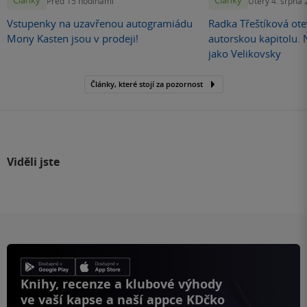
Články
Články
Před 15 hodinami
Úterý 4. srpna
Vstupenky na uzavřenou autogramiádu
Radka Třeštíková otev
Mony Kasten jsou v prodeji!
autorskou kapitolu.
jako Velikovsky
Články, které stojí za pozornost
Viděli jste
Knihy, recenze a klubové výhody
ve vaší kapse a naší appce KDčko