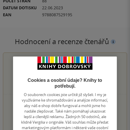
POČET STRAN
88
DATUM DOTISKU
22.06.2023
EAN
9788087529195
Hodnocení a recenze čtenářů
0.0
z
5
Cookies a osobní údaje? Knihy to
potřebují.
0
hodnocení čtenářů
O souborech cookies jste určitě již slyšeli. I my je
využíváme ke shromažďování a analýze informací,
0×
5 hvězdiček
aby náš e-shop dobře fungoval a mohli jsme ho
0×
4 hvězdičky
nadále zlepšovat. Také nám pomáhají ukazovat
0×
3 hvězdičky
lepší a cílenější reklamu. Žádných 50 odstínů, ale
0×
2 hvězdičky
klidně Vergilia v originále. Váš souhlas může předat
0×
1 hvezdička
marketingovým platformám i některé vaše osobní