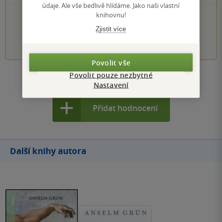
údaje. Ale vše bedlivě hlídáme. Jako naši vlastní
knihovnu!
PŘIDEJTE SVÉ HODNOCENÍ KNIHY
Zjistit více
1
2
3
4
5
Povolit vše
Povolit pouze nezbytné
Zobrazit všechna hodnocení
Nastavení
Přidat hodnocení
Další knihy autora