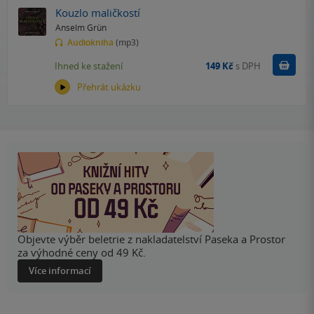
Kouzlo maličkostí
Anselm Grün
Audiokniha
(mp3)
Koupit
Ihned ke stažení
149 Kč
s DPH
Přehrát ukázku
Objevte výběr beletrie z nakladatelství Paseka a Prostor
za výhodné ceny od 49 Kč.
Více informací