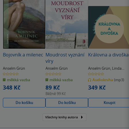
Bojovník a milenec
Moudrost vyznání
Královna a divoška
víry
Anselm Grün
Anselm Grün
Anselm Grün
,
Linda
Jaroschová
0.0
0.0
0.0
z
z
z
měkká vazba
měkká vazba
Audiokniha
(mp3)
5
5
5
hvězdiček
hvězdiček
hvězdiček
348 Kč
89 Kč
349 Kč
Běžně
99 Kč
Do košíku
Do košíku
Koupit
Všechny knihy autora