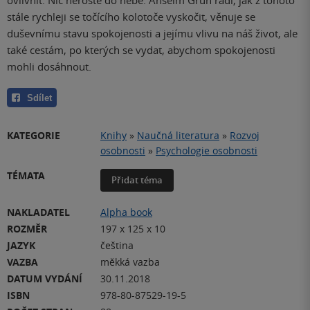
ovlivnit. Nic neroste do nebe. Anselm Grün radí, jak z tohoto
stále rychleji se točícího kolotoče vyskočit, věnuje se
duševnímu stavu spokojenosti a jejímu vlivu na náš život, ale
také cestám, po kterých se vydat, abychom spokojenosti
mohli dosáhnout.
Sdílet
KATEGORIE
Knihy
»
Naučná literatura
»
Rozvoj
osobnosti
»
Psychologie osobnosti
TÉMATA
Přidat téma
NAKLADATEL
Alpha book
ROZMĚR
197 x 125 x 10
JAZYK
čeština
VAZBA
měkká vazba
DATUM VYDÁNÍ
30.11.2018
ISBN
978-80-87529-19-5