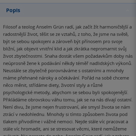
Popis
Filosof a teolog Anselm Grün radí, jak začít žít harmoničtější a
radostnější život, těšit se ze vztahů, z toho, že jsme na světě,
být se sebou spokojeni a zároveň být přínosem pro svoje
bližní, jak objevit vnitřní klid a jak zkrátka nepromarnit svůj
život zbytečnostmi. Snaha dostát všem požadavkům doby nás
neúprosně žene k podávání někdy téměř nadlidských výkonů.
Neustále se zbytečně porovnáváme s ostatními a mnohdy
máme přehnané nároky a očekávání. Pořád na sobě chceme
něco měnit, střídáme diety, životní styly a různé
psychologické metody, abychom se sebou byli spokojenější.
Přikládáme obrovskou váhu tomu, jak se na nás dívají ostatní.
Není divu, že jsme nejen frustrovaní, ale smysl života se nám
ztrácí v nedohlednu. Mnohdy si tímto způsobem života pod
tlakem přivodíme i vážné nemoci. Nejde stále víc pracovat a
stále víc hromadit, ani se stresovat věcmi, které nemůžeme