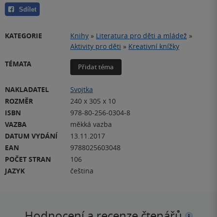
Sdílet
KATEGORIE
Knihy
»
Literatura pro děti a mládež
»
Aktivity pro děti
»
Kreativní knížky
TÉMATA
Přidat téma
NAKLADATEL
Svojtka
ROZMĚR
240 x 305 x 10
ISBN
978-80-256-0304-8
VAZBA
měkká vazba
DATUM VYDÁNÍ
13.11.2017
EAN
9788025603048
POČET STRAN
106
JAZYK
čeština
Hodnocení a recenze čtenářů