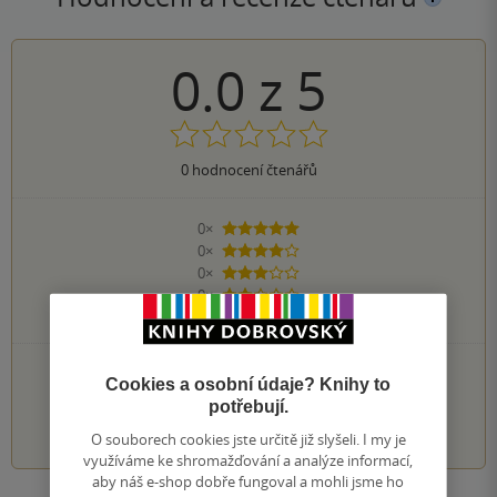
0.0
z
5
0
hodnocení čtenářů
0×
5 hvězdiček
0×
4 hvězdičky
0×
3 hvězdičky
0×
2 hvězdičky
0×
1 hvezdička
PŘIDEJTE SVÉ HODNOCENÍ KNIHY
Cookies a osobní údaje? Knihy to
potřebují.
1
2
3
4
5
O souborech cookies jste určitě již slyšeli. I my je
využíváme ke shromažďování a analýze informací,
aby náš e-shop dobře fungoval a mohli jsme ho