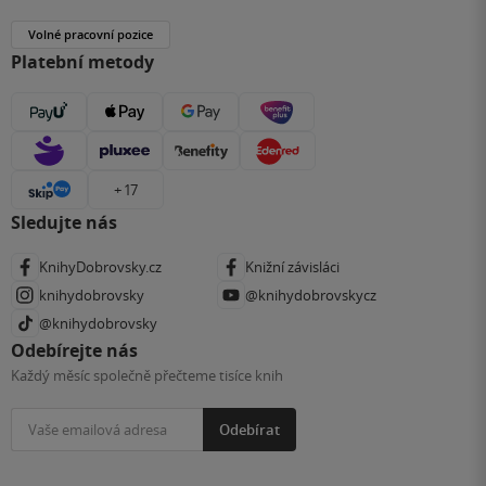
Volné pracovní pozice
Platební metody
+ 17
Sledujte nás
KnihyDobrovsky.cz
Knižní závisláci
knihydobrovsky
@knihydobrovskycz
@knihydobrovsky
Odebírejte nás
Každý měsíc společně přečteme tisíce knih
Odebírat