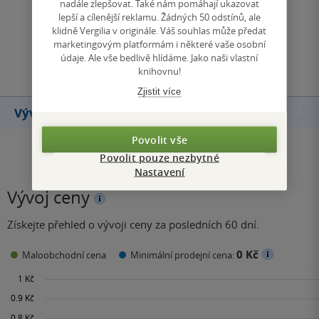
nadále zlepšovat. Také nám pomáhají ukazovat
Zobrazit všechna hodnocení
lepší a cílenější reklamu. Žádných 50 odstínů, ale
klidně Vergilia v originále. Váš souhlas může předat
marketingovým platformám i některé vaše osobní
Přidat hodnocení
údaje. Ale vše bedlivě hlídáme. Jako naši vlastní
knihovnu!
Zjistit více
Vývoj ceny
Povolit vše
Povolit pouze nezbytné
Nastavení
Vývoj ceny
Získejte přehled o vývoji ceny za posledních 60 dní.
0 Kč
Maloobchodní cena
Minimální prodejní cena: