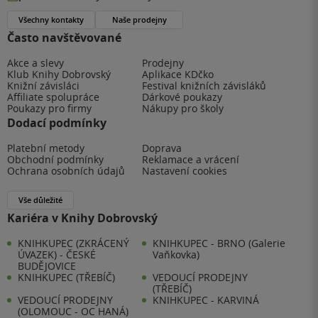
Všechny kontakty
Naše prodejny
Často navštěvované
Akce a slevy
Prodejny
Klub Knihy Dobrovský
Aplikace KDčko
Knižní závisláci
Festival knižních závisláků
Affiliate spolupráce
Dárkové poukazy
Poukazy pro firmy
Nákupy pro školy
Dodací podmínky
Platební metody
Doprava
Obchodní podmínky
Reklamace a vrácení
Ochrana osobních údajů
Nastavení cookies
Vše důležité
Kariéra v Knihy Dobrovský
KNIHKUPEC (ZKRÁCENÝ
KNIHKUPEC - BRNO (Galerie
ÚVAZEK) - ČESKÉ
Vaňkovka)
BUDĚJOVICE
KNIHKUPEC (TŘEBÍČ)
VEDOUCÍ PRODEJNY
(TŘEBÍČ)
VEDOUCÍ PRODEJNY
KNIHKUPEC - KARVINÁ
(OLOMOUC - OC HANÁ)