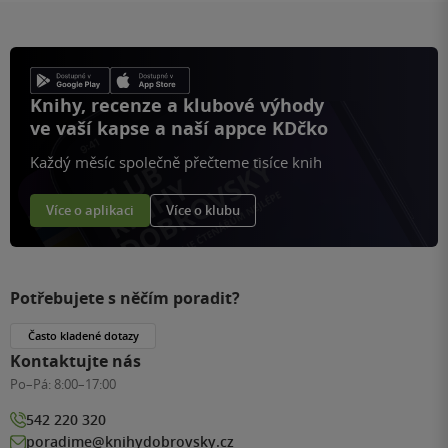
Knihy, recenze a klubové výhody
ve vaší kapse a naší appce KDčko
Každý měsíc společně přečteme tisíce knih
Více o aplikaci
Více o klubu
Potřebujete s něčím poradit?
Často kladené dotazy
Kontaktujte nás
Po–Pá:
8:00–17:00
542 220 320
poradime@knihydobrovsky.cz