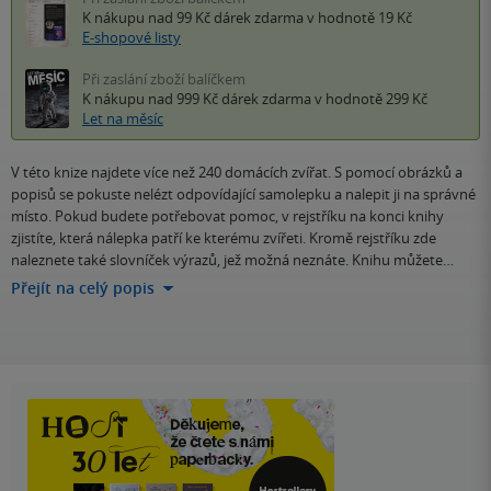
K nákupu nad 99 Kč
dárek zdarma
v hodnotě 19 Kč
E-shopové listy
Při zaslání zboží balíčkem
K nákupu nad 999 Kč
dárek zdarma
v hodnotě 299 Kč
Let na měsíc
V této knize najdete více než 240 domácích zvířat. S pomocí obrázků a
popisů se pokuste nelézt odpovídající samolepku a nalepit ji na správné
místo. Pokud budete potřebovat pomoc, v rejstříku na konci knihy
zjistíte, která nálepka patří ke kterému zvířeti. Kromě rejstříku zde
naleznete také slovníček výrazů, jež možná neznáte. Knihu můžete…
Přejít na celý popis