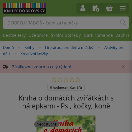
Vyhledávání
Bestsellery
Učebnice
Školní potřeby
Dark romance
Zachra
Nacházíte
Domů
Knihy
Literatura pro děti a mládež
Aktivity pro
»
»
»
se
děti
Kreativní knížky
»
zde:
Zásilkovna zdarma celý týden!
Za
0.0
z
5
0 hodnocení čtenářů
hvězdiček
Kniha o domácích zvířátkách s
nálepkami - Psi, kočky, koně
Nedostupné