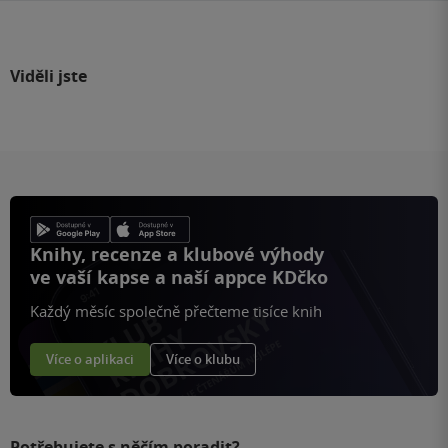
Viděli jste
Knihy, recenze a klubové výhody
ve vaší kapse a naší appce KDčko
Každý měsíc společně přečteme tisíce knih
Více o aplikaci
Více o klubu
Potřebujete s něčím poradit?