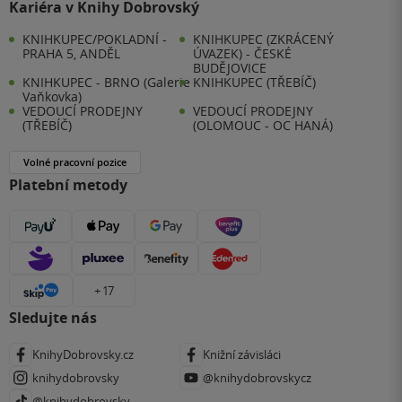
Kariéra v Knihy Dobrovský
KNIHKUPEC/POKLADNÍ -
KNIHKUPEC (ZKRÁCENÝ
PRAHA 5, ANDĚL
ÚVAZEK) - ČESKÉ
BUDĚJOVICE
KNIHKUPEC - BRNO (Galerie
KNIHKUPEC (TŘEBÍČ)
Vaňkovka)
VEDOUCÍ PRODEJNY
VEDOUCÍ PRODEJNY
(TŘEBÍČ)
(OLOMOUC - OC HANÁ)
Volné pracovní pozice
Platební metody
+ 17
Sledujte nás
KnihyDobrovsky.cz
Knižní závisláci
knihydobrovsky
@knihydobrovskycz
@knihydobrovsky