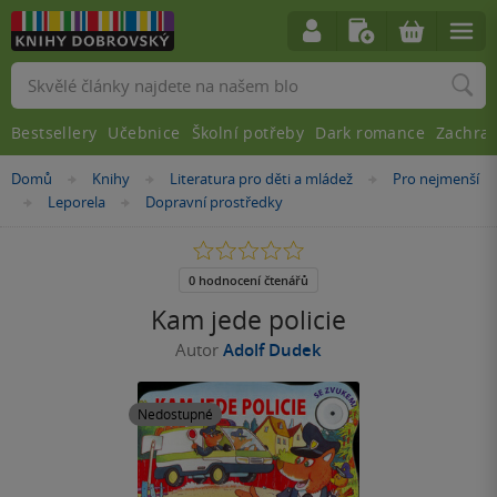
Vyhledávání
Bestsellery
Učebnice
Školní potřeby
Dark romance
Zachra
Nacházíte
Domů
Knihy
Literatura pro děti a mládež
Pro nejmenší
»
»
»
se
Leporela
Dopravní prostředky
»
»
zde:
0.0
z
5
0 hodnocení čtenářů
hvězdiček
Kam jede policie
Autor
Adolf Dudek
Nedostupné