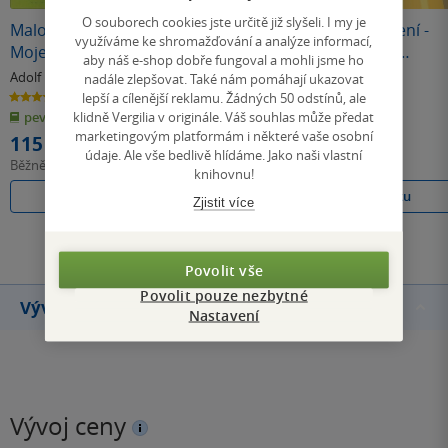
O souborech cookies jste určitě již slyšeli. I my je
Malované čtení -
Skákal pes přes
Malované čtení -
využíváme ke shromažďování a analýze informací,
Moje první
oves - Říkadla pro
Nejznámější
aby náš e-shop dobře fungoval a mohli jsme ho
pohádky
děti
pohádky
Adolf Dudek
Adolf Dudek
Adolf Dudek
nadále zlepšovat. Také nám pomáhají ukazovat
5.0
4.5
0.0
lepší a cílenější reklamu. Žádných 50 odstínů, ale
z
z
z
klidně Vergilia v originále. Váš souhlas může předat
pevná vazba
pevná vazba
pevná vazba
5
5
5
hvězdiček
hvězdiček
hvězdiček
marketingovým platformám i některé vaše osobní
115 Kč
115 Kč
115 Kč
údaje. Ale vše bedlivě hlídáme. Jako naši vlastní
Běžně
129 Kč
Běžně
129 Kč
Běžně
129 Kč
knihovnu!
Do košíku
Do košíku
Do košíku
Zjistit více
Všechny knihy autora
Povolit vše
Povolit pouze nezbytné
Vývoj ceny
Nastavení
Vývoj ceny