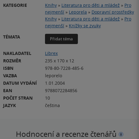
KATEGORIE
Knihy
»
Literatura pro děti a mládež
»
Pro
nejmenší
»
Leporela
»
Dopravní prostředky
Knihy
»
Literatura pro děti a mládež
»
Pro
nejmenší
»
Knížky se zvuky
TÉMATA
Přidat téma
NAKLADATEL
Librex
ROZMĚR
235 x 170 x 12
ISBN
978-80-7228-485-6
VAZBA
leporelo
DATUM VYDÁNÍ
1.01.2004
EAN
9788072284856
POČET STRAN
10
JAZYK
čeština
Hodnocení a recenze čtenářů