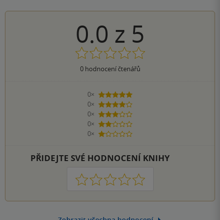
0.0
z
5
0
hodnocení čtenářů
0×
5 hvězdiček
0×
4 hvězdičky
0×
3 hvězdičky
0×
2 hvězdičky
0×
1 hvezdička
PŘIDEJTE SVÉ HODNOCENÍ KNIHY
1
2
3
4
5
Zobrazit všechna hodnocení