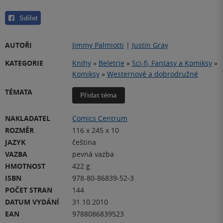
Sdílet
AUTOŘI
Jimmy Palmiotti
|
Justin Gray
KATEGORIE
Knihy
»
Beletrie
»
Sci-fi, Fantasy a Komiksy
»
Komiksy
»
Westernové a dobrodružné
TÉMATA
Přidat téma
NAKLADATEL
Comics Centrum
ROZMĚR
116 x 245 x 10
JAZYK
čeština
VAZBA
pevná vazba
HMOTNOST
422 g
ISBN
978-80-86839-52-3
POČET STRAN
144
DATUM VYDÁNÍ
31.10.2010
EAN
9788086839523