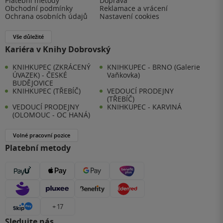
Platební metody
Doprava
Obchodní podmínky
Reklamace a vrácení
Ochrana osobních údajů
Nastavení cookies
Vše důležité
Kariéra v Knihy Dobrovský
KNIHKUPEC (ZKRÁCENÝ
KNIHKUPEC - BRNO (Galerie
ÚVAZEK) - ČESKÉ
Vaňkovka)
BUDĚJOVICE
KNIHKUPEC (TŘEBÍČ)
VEDOUCÍ PRODEJNY
(TŘEBÍČ)
VEDOUCÍ PRODEJNY
KNIHKUPEC - KARVINÁ
(OLOMOUC - OC HANÁ)
Volné pracovní pozice
Platební metody
+ 17
Sledujte nás