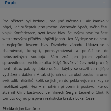
Popis
Pro některé byl hrdinou, pro jiné ničemou... ale kamkoliv
přijel, lidé si šeptali jeho jméno. Vychován Apači, svého času
voják Konfederace, nyní lovec hlav. Se svými prvními šesti
westernovými příběhy přijíždí Jonah Hex. Vydejte se na cestu
s nejlepším lovcem hlav Divokého západu. Utkává se s
chamtivostí, korupcí, pomstychtivostí a pouští se do
nebezpečných soubojů. Sám zná jen jeden způsob
spravedlnosti: rychlou kulku. Když člověk ví, že v nebi pro něj
není místo, pak by dobře udělal, kdyby se snažil co nejlépe
vycházet s ďáblem. A tak si Jonah dal za úkol poslat na onen
svět tolik hříšníků, kolik se jich jen do pekla vejde a nikdy se
neohlížet zpět. Hex v mnohém připomíná postavu, kterou
ztvárnil Clint Eastwood ve filmech Sergia Leoneho Clint. K
tomuto dojmu přispívá i realistická kresba Luka Rosse.
Překlad:
Jan Kantůrek