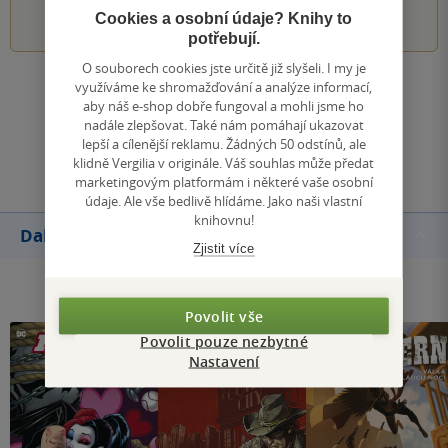
1
2
3
4
5
Cookies a osobní údaje? Knihy to
potřebují.
O souborech cookies jste určitě již slyšeli. I my je
využíváme ke shromažďování a analýze informací,
Zobrazit všechna hodnocení
aby náš e-shop dobře fungoval a mohli jsme ho
nadále zlepšovat. Také nám pomáhají ukazovat
lepší a cílenější reklamu. Žádných 50 odstínů, ale
Přidat hodnocení
klidně Vergilia v originále. Váš souhlas může předat
marketingovým platformám i některé vaše osobní
údaje. Ale vše bedlivě hlídáme. Jako naši vlastní
knihovnu!
Další knihy autora
Zjistit více
Povolit vše
Povolit pouze nezbytné
Nastavení