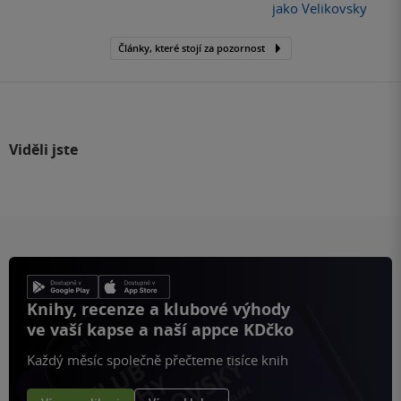
jako Velikovsky
Články, které stojí za pozornost
Viděli jste
Knihy, recenze a klubové výhody
ve vaší kapse a naší appce KDčko
Každý měsíc společně přečteme tisíce knih