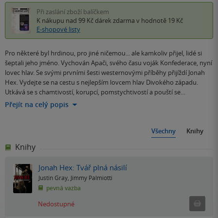
Při zaslání zboží balíčkem
K nákupu nad 99 Kč
dárek zdarma
v hodnotě 19 Kč
E-shopové listy
Pro některé byl hrdinou, pro jiné ničemou... ale kamkoliv přijel, lidé si
šeptali jeho jméno. Vychován Apači, svého času voják Konfederace, nyní
lovec hlav. Se svými prvními šesti westernovými příběhy přijíždí Jonah
Hex. Vydejte se na cestu s nejlepším lovcem hlav Divokého západu.
Utkává se s chamtivostí, korupcí, pomstychtivostí a pouští se…
Přejít na celý popis
Všechny
Knihy
Knihy
Jonah Hex: Tvář plná násilí
Justin Gray
,
Jimmy Palmiotti
pevná vazba
Ned
Nedostupné