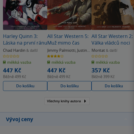
Harley Quinn 3:
All Star Western 5:
All Star Western 2:
Láska na první ránu
Muž mimo čas
Válka vládců noci
Chad Hardin
Jimmy Palmiotti
,
Justin
Moritat
& další
& další
Gray
0.0
4.0
0.0
z
z
z
měkká vazba
měkká vazba
měkká vazba
5
5
5
hvězdiček
hvězdiček
hvězdiček
447 Kč
447 Kč
357 Kč
Běžně
499 Kč
Běžně
499 Kč
Běžně
399 Kč
Do košíku
Do košíku
Do košíku
Všechny knihy autora
Vývoj ceny