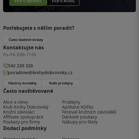
Více o aplikaci
Více o klubu
Potřebujete s něčím poradit?
Často kladené dotazy
Kontaktujte nás
Po–Pá:
8:00–17:00
542 220 320
poradime@knihydobrovsky.cz
Všechny kontakty
Naše prodejny
Často navštěvované
Akce a slevy
Prodejny
Klub Knihy Dobrovský
Aplikace KDčko
Knižní závisláci
Festival knižních závisláků
Affiliate spolupráce
Dárkové poukazy
Poukazy pro firmy
Nákupy pro školy
Dodací podmínky