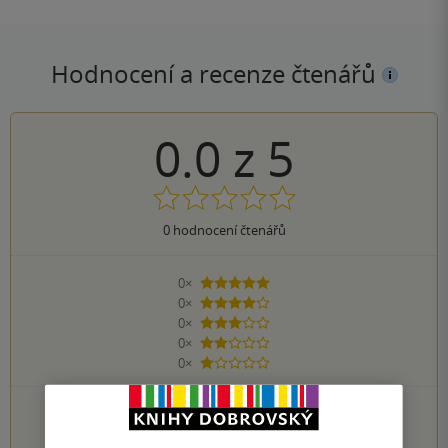
Hodnocení a recenze čtenářů
0.0
z
5
0
hodnocení čtenářů
0×
5 hvězdiček
0×
4 hvězdičky
0×
3 hvězdičky
0×
2 hvězdičky
0×
1 hvezdička
PŘIDEJTE SVÉ HODNOCENÍ KNIHY