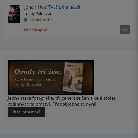
Jonah Hex: Tvář plná násilí
Jimmy Palmiotti
měkká vazba
Ned
Nedostupné
Jedna stará fotografie, tři generace žen a celé století
rodinných tajemství. Předobjednejte nyní!
Více informací