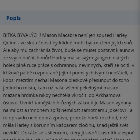
Popis
BITKA BÝVALÝCH! Mason Macabre není jen soused Harley
Quinn - ve skutečnosti by klidně mohl být mužem jejích snů.
Ale aby mu zachránila život, bude se muset postavit klaunovi
ze svých nočních můr! Harley má se svým gangem ostrých
holek plné ruce práce s ochrannou nevinných, kteří se ocitli v
křížové palbě rozpoutané jejími pomstychtivými nepřáteli, a
kdosi mezitím nechal Masona bleskově přesunout do toho
jediného místa, kam už naše všemi pekelnými mastmi
mazaná hrdinka nikdy nechtěla vkročit: do Arkhamova
ústavu. Uvnitř tamějších hrůzných zákoutí je Mason vydaný
na milost a (mnohem spíš) nemilost samotnému Jokerovi - a
to opravdu není dobrá zpráva, protože horší rozchod, než
měla Harley s korunním kašparem zločinu, snad ještě svět
neviděl. Dokáže se s šílencem, který ji stvořil, usmířit alespoň
na tak dlouho, aby její nový milenec dokázal utéct? Nebo se