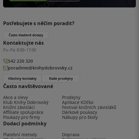
Potřebujete s něčím poradit?
Často kladené dotazy
Kontaktujte nás
Po–Pá:
8:00–17:00
542 220 320
poradime@knihydobrovsky.cz
Všechny kontakty
Naše prodejny
Často navštěvované
Akce a slevy
Prodejny
Klub Knihy Dobrovský
Aplikace KDčko
Knižní závisláci
Festival knižních závisláků
Affiliate spolupráce
Dárkové poukazy
Poukazy pro firmy
Nákupy pro školy
Dodací podmínky
Platební metody
Doprava