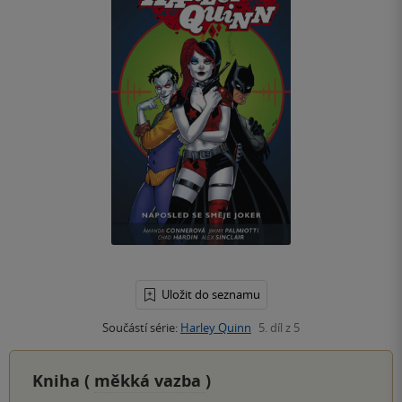
Uložit do seznamu
Součástí série:
Harley Quinn
5. díl z 5
Kniha (
měkká vazba
)