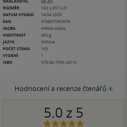
NAKLADATEL
BB art
ROZMĚR
163 x 257 x 21
DATUM VYDÁNÍ
14.04.2020
EAN
9788075953476
VAZBA
měkká vazba
HMOTNOST
455 g
JAZYK
čeština
POČET STRAN
143
VYDÁNÍ
1
ISBN
978-80-7595-347-6
Hodnocení a recenze čtenářů
5.0
z
5