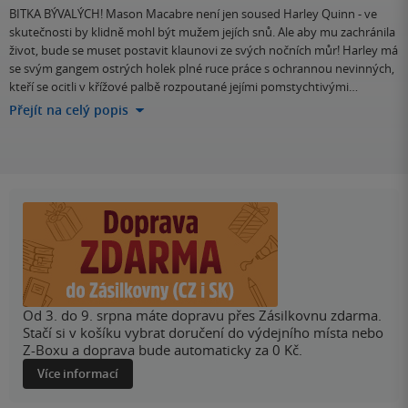
BITKA BÝVALÝCH! Mason Macabre není jen soused Harley Quinn - ve
skutečnosti by klidně mohl být mužem jejích snů. Ale aby mu zachránila
život, bude se muset postavit klaunovi ze svých nočních můr! Harley má
se svým gangem ostrých holek plné ruce práce s ochrannou nevinných,
kteří se ocitli v křížové palbě rozpoutané jejími pomstychtivými…
Přejít na celý popis
Od 3. do 9. srpna máte dopravu přes Zásilkovnu zdarma.
Stačí si v košíku vybrat doručení do výdejního místa nebo
Z-Boxu a doprava bude automaticky za 0 Kč.
Více informací