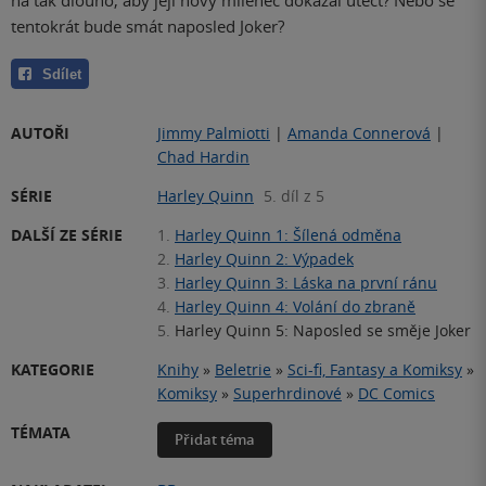
tentokrát bude smát naposled Joker?
Sdílet
AUTOŘI
Jimmy Palmiotti
|
Amanda Connerová
|
Chad Hardin
SÉRIE
Harley Quinn
5. díl z 5
DALŠÍ ZE SÉRIE
1.
Harley Quinn 1: Šílená odměna
2.
Harley Quinn 2: Výpadek
3.
Harley Quinn 3: Láska na první ránu
4.
Harley Quinn 4: Volání do zbraně
5.
Harley Quinn 5: Naposled se směje Joker
KATEGORIE
Knihy
»
Beletrie
»
Sci-fi, Fantasy a Komiksy
»
Komiksy
»
Superhrdinové
»
DC Comics
TÉMATA
Přidat téma