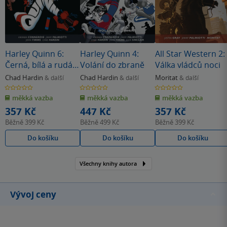
Harley Quinn 6:
Harley Quinn 4:
All Star Western 2:
Černá, bílá a rudá
Volání do zbraně
Válka vládců noci
až za ušima
Chad Hardin
Chad Hardin
Moritat
& další
& další
& další
0.0
0.0
0.0
z
z
z
měkká vazba
měkká vazba
měkká vazba
5
5
5
hvězdiček
hvězdiček
hvězdiček
357 Kč
447 Kč
357 Kč
Běžně
399 Kč
Běžně
499 Kč
Běžně
399 Kč
Do košíku
Do košíku
Do košíku
Všechny knihy autora
Vývoj ceny