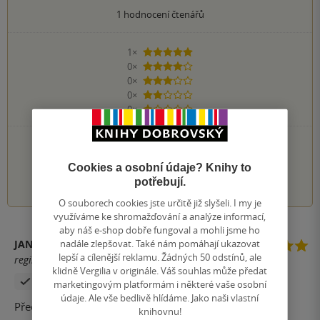
1
hodnocení čtenářů
1×
5 hvězdiček
0×
4 hvězdičky
0×
3 hvězdičky
0×
2 hvězdičky
0×
1 hvezdička
PŘIDEJTE SVÉ HODNOCENÍ KNIHY
Cookies a osobní údaje? Knihy to
1
2
3
4
5
potřebují.
O souborech cookies jste určitě již slyšeli. I my je
využíváme ke shromažďování a analýze informací,
aby náš e-shop dobře fungoval a mohli jsme ho
nadále zlepšovat. Také nám pomáhají ukazovat
JAN TUNKA
lepší a cílenější reklamu. Žádných 50 odstínů, ale
registrovaný uživatel
klidně Vergilia v originále. Váš souhlas může předat
Zakoupil produkt
marketingovým platformám i některé vaše osobní
údaje. Ale vše bedlivě hlídáme. Jako naši vlastní
Přečtena jedním dechem. Doporučuji :)
knihovnu!