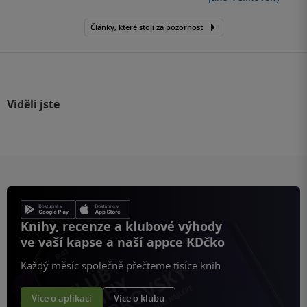
Články, které stojí za pozornost
Viděli jste
Knihy, recenze a klubové výhody
ve vaší kapse a naší appce KDčko
Každý měsíc společně přečteme tisíce knih
Více o aplikaci
Více o klubu