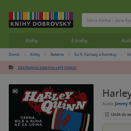
Vyhledávání
Knihy
E-knihy
Aud
Nacházíte
Domů
Knihy
Beletrie
Sci-fi, Fantasy a Komiksy
K
»
»
»
»
se
zde:
Zásilkovna zdarma celý týden!
Harley
Autor
Jimmy P
Uložit do 