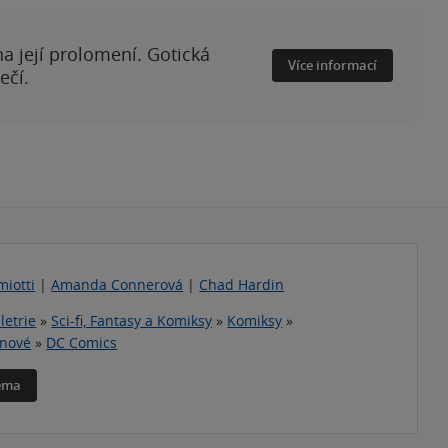
a její prolomení. Gotická
Více informací
ečí.
miotti
|
Amanda Connerová
|
Chad Hardin
letrie
»
Sci-fi, Fantasy a Komiksy
»
Komiksy
»
inové
»
DC Comics
téma