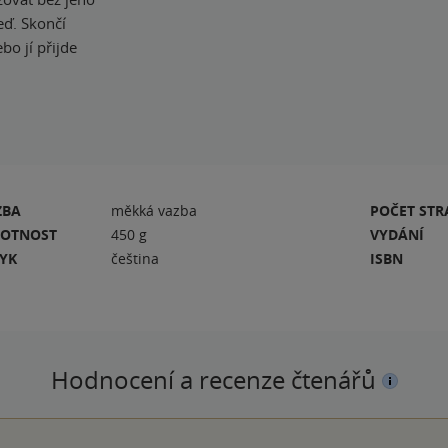
eď. Skončí
bo jí přijde
ZBA
měkká vazba
POČET ST
OTNOST
450 g
VYDÁNÍ
ZYK
čeština
ISBN
Hodnocení a recenze čtenářů