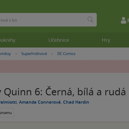
ioknihy
Učebnice
Hry
omiksy
Superhrdinové
DC Comics
»
»
 Quinn 6: Černá, bílá a rudá
almiotti
,
Amanda Connerová
,
Chad Hardin
seznamu