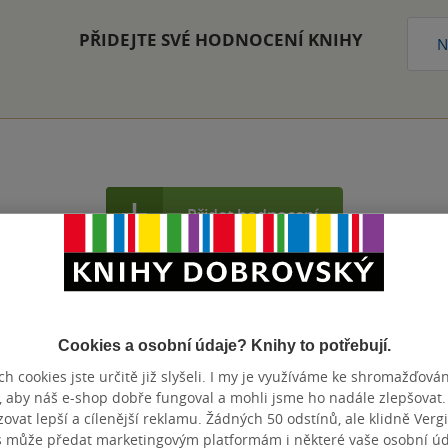
PŘIDEJTE SVÉ HODNOCENÍ KNIHY
N
Přidat hodnocení
Cookies a osobní údaje? Knihy to potřebují.
h cookies jste určitě již slyšeli. I my je využíváme ke shromažďován
, aby náš e-shop dobře fungoval a mohli jsme ho nadále zlepšovat
vat lepší a cílenější reklamu. Žádných 50 odstínů, ale klidně Vergil
s může předat marketingovým platformám i některé vaše osobní úda