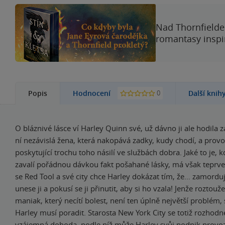
Nad Thornfieldem
romantasy inspi
0
Popis
Hodnocení
Další knih
O bláznivé lásce ví Harley Quinn své, už dávno ji ale hodila za
ní nezávislá žena, která nakopává zadky, kudy chodí, a prov
poskytující trochu toho násilí ve službách dobra. Jaké to je, 
zavalí pořádnou dávkou fakt pošahané lásky, má však teprve z
se Red Tool a své city chce Harley dokázat tím, že… zamordu
unese ji a pokusí se ji přinutit, aby si ho vzala! Jenže roztouž
maniak, který necítí bolest, není ten úplně největší problém,
Harley musí poradit. Starosta New York City se totiž rozhodne
vzájemná dohoda, podle níž může Harley svůj podnik provoz