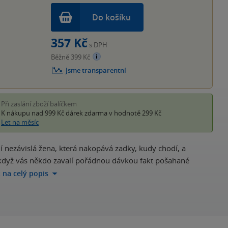
Do košíku
357 Kč
s DPH
Běžně 399 Kč
Jsme transparentní
Při zaslání zboží balíčkem
K nákupu nad 999 Kč
dárek zdarma
v hodnotě 299 Kč
Let na měsíc
 ní nezávislá žena, která nakopává zadky, kudy chodí, a
e, když vás někdo zavalí pořádnou dávkou fakt pošahané
t na celý popis