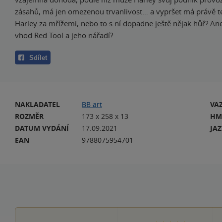
zásahů, má jen omezenou trvanlivost… a vypršet má právě t
Harley za mřížemi, nebo to s ní dopadne ještě nějak hůř? Ane
vhod Red Tool a jeho nářadí?
Sdílet
NAKLADATEL
BB art
VA
ROZMĚR
173 x 258 x 13
HM
DATUM VYDÁNÍ
17.09.2021
JA
EAN
9788075954701