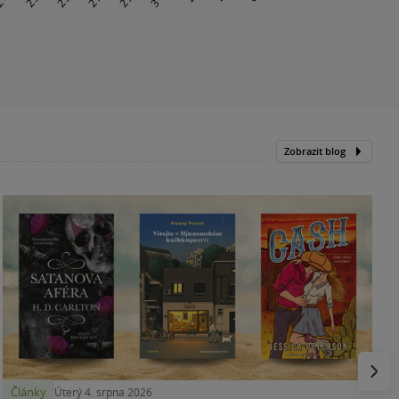
Zobrazit blog
N
p
Násled
Články
Úterý 4. srpna 2026