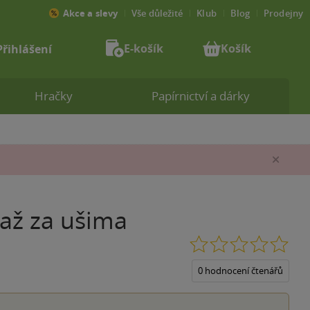
Akce a slevy
Vše důležité
Klub
Blog
Prodejny
E-košík
Košík
Přihlášení
Hračky
Papírnictví a dárky
Zav
 až za ušima
0.0
z
5
0 hodnocení čtenářů
hvěz