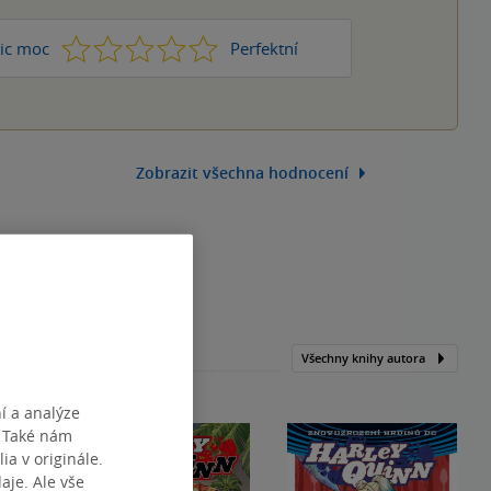
1
2
3
4
5
ic moc
Perfektní
Zobrazit všechna hodnocení
Všechny knihy autora
í a analýze
. Také nám
ia v originále.
je. Ale vše