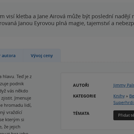
 visí kletba a Jane Airová může být poslední nadějí n
rovaná Janou Eyrovou plná magie, tajemství a nebezp
y autora
Vývoj ceny
 hlavu. Teď je z
ozuje podnik
AUTOŘI
Jimmy Pal
když vás někdo
KATEGORIE
Knihy
»
Be
jistit. Jmenuje
Superhrd
je hromadu lidí,
ený vraždící
TÉMATA
Přidat 
 se kterým si
, že jejich
ovat bez jeho