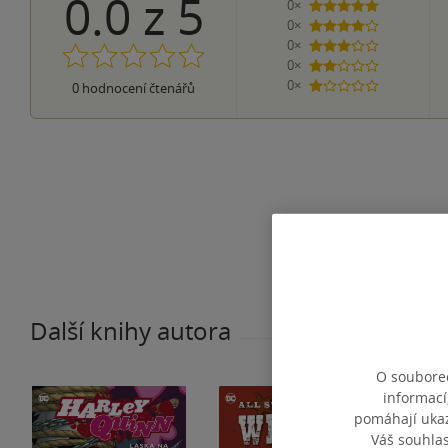
0.0
z
5
0×
5 hvězdiček
0×
4 hvězdičky
0×
3 hvězdičky
0×
2 hvězdičky
0×
0
hodnocení čtenářů
1 hvezdička
Další knihy autora
O souborec
informací
pomáhají ukazo
Váš souhla