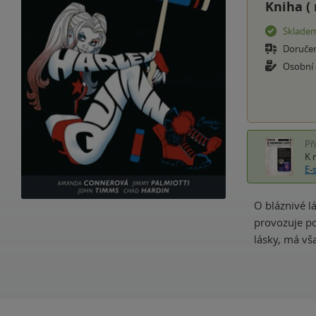
Kniha (
Sklade
Doruče
Osobní
Př
K 
E-
O bláznivé lá
provozuje po
lásky, má vša