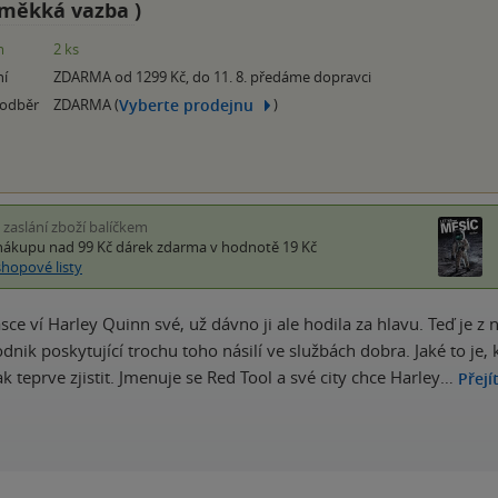
měkká vazba
)
m
2 ks
ní
ZDARMA od 1299 Kč, do 11. 8. předáme dopravci
Vyberte prodejnu
 odběr
ZDARMA (
)
i zaslání zboží balíčkem
nákupu nad 99 Kč
dárek zdarma
v hodnotě 19 Kč
shopové listy
sce ví Harley Quinn své, už dávno ji ale hodila za hlavu. Teď je z
dnik poskytující trochu toho násilí ve službách dobra. Jaké to j
k teprve zjistit. Jmenuje se Red Tool a své city chce Harley…
Přejí