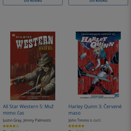
Do košíku
Do košíku
All Star Western 5: Muž
Harley Quinn 3: Červené
mimo čas
maso
Justin Gray
,
Jimmy Palmiotti
John Timms
& další
4.0
5.0
z
z