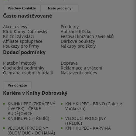
Všechny kontakty
Naše prodejny
Často navštěvované
Akce a slevy
Prodejny
Klub Knihy Dobrovský
Aplikace KDčko
Knižní závisláci
Festival knižních závisláků
Affiliate spolupráce
Dárkové poukazy
Poukazy pro firmy
Nákupy pro školy
Dodací podmínky
Platební metody
Doprava
Obchodní podmínky
Reklamace a vrácení
Ochrana osobních údajů
Nastavení cookies
Vše důležité
Kariéra v Knihy Dobrovský
KNIHKUPEC (ZKRÁCENÝ
KNIHKUPEC - BRNO (Galerie
ÚVAZEK) - ČESKÉ
Vaňkovka)
BUDĚJOVICE
KNIHKUPEC (TŘEBÍČ)
VEDOUCÍ PRODEJNY
(TŘEBÍČ)
VEDOUCÍ PRODEJNY
KNIHKUPEC - KARVINÁ
(OLOMOUC - OC HANÁ)