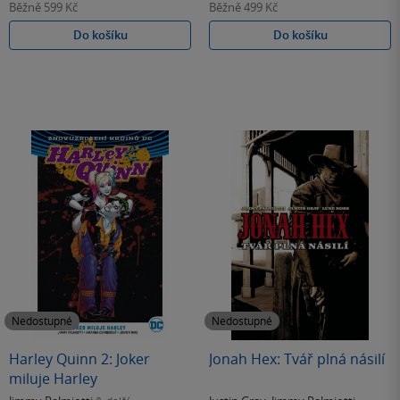
Běžně
599 Kč
Běžně
499 Kč
Do košíku
Do košíku
Nedostupné
Nedostupné
Harley Quinn 2: Joker
Jonah Hex: Tvář plná násilí
miluje Harley