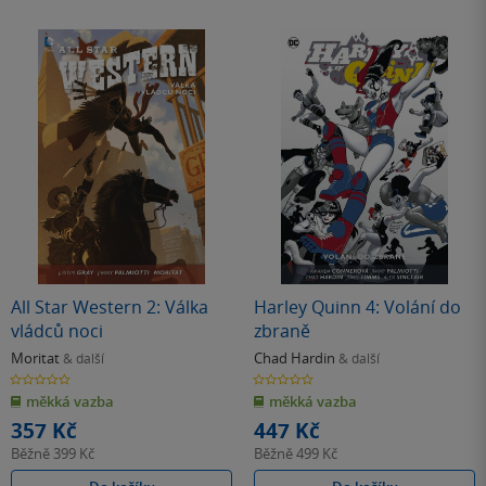
All Star Western 2: Válka
Harley Quinn 4: Volání do
vládců noci
zbraně
Moritat
Chad Hardin
& další
& další
0.0
0.0
z
z
měkká vazba
měkká vazba
5
5
hvězdiček
hvězdiček
357 Kč
447 Kč
Běžně
399 Kč
Běžně
499 Kč