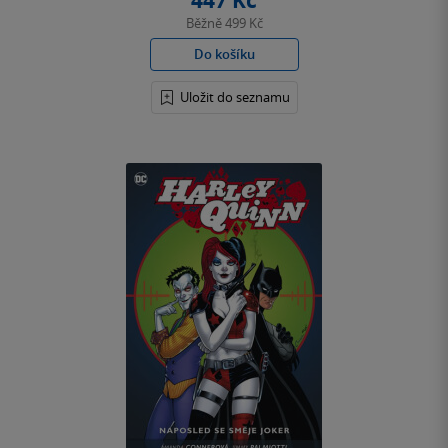
447 Kč
Běžně
499 Kč
Do košíku
Uložit do seznamu