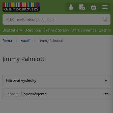
Vyhledávání
Bestsellery
Učebnice
Školní potřeby
Dark romance
Zachra
Nacházíte
Domů
Autoři
Jimmy Palmiotti
»
»
se
zde:
Jimmy Palmiotti
Filtrovat výsledky
Seřadit: