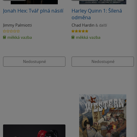
Jonah Hex: Tvář plná násilí
Harley Quinn 1: Šílená
odměna
Jimmy Palmiotti
Chad Hardin
& další
0.0
5.0
z
z
měkká vazba
měkká vazba
5
5
hvězdiček
hvězdiček
Nedostupné
Nedostupné