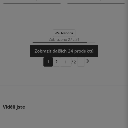
Nahoru
Zobrazeno 27 z 31
Zobrazit dalších 24 produktů
1
2
/ 2
Přejít
na
stránku
Viděli jste