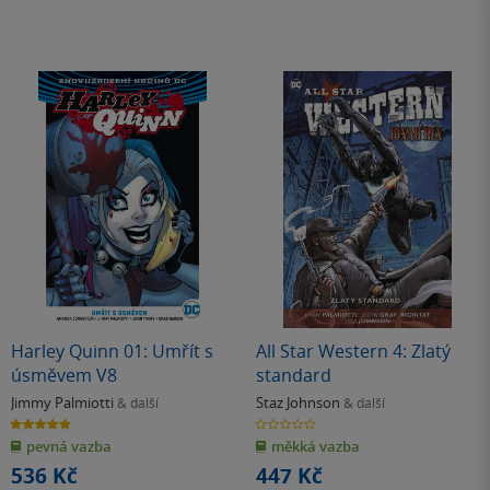
Harley Quinn 01: Umřít s
All Star Western 4: Zlatý
úsměvem V8
standard
Jimmy Palmiotti
Staz Johnson
& další
& další
5.0
0.0
z
z
pevná vazba
měkká vazba
5
5
hvězdiček
hvězdiček
536 Kč
447 Kč