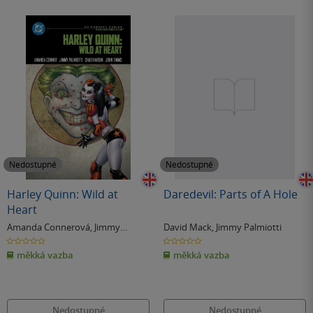
Nedostupné
Nedostupné
Harley Quinn: Wild at
Daredevil: Parts of A Hole
Heart
Amanda Connerová
,
Jimmy
David Mack
,
Jimmy Palmiotti
Palmiotti
0.0
0.0
z
z
měkká vazba
měkká vazba
5
5
hvězdiček
hvězdiček
Nedostupné
Nedostupné