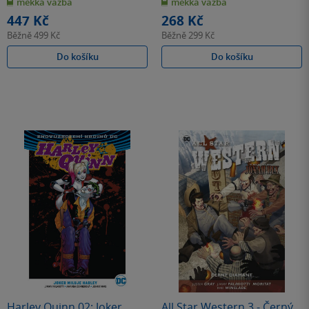
měkká vazba
měkká vazba
5
5
hvězdiček
hvězdiček
447 Kč
268 Kč
Běžně
499 Kč
Běžně
299 Kč
Do košíku
Do košíku
Harley Quinn 02: Joker
All Star Western 3 - Černý