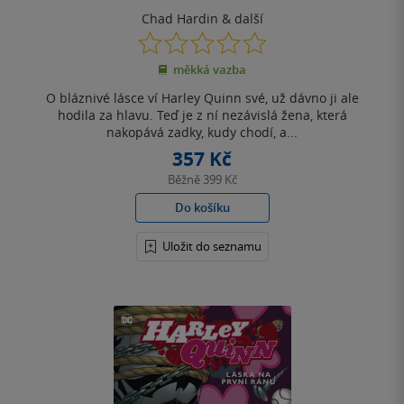
Chad Hardin
& další
0.0
z
měkká vazba
5
hvězdiček
O bláznivé lásce ví Harley Quinn své, už dávno ji ale
hodila za hlavu. Teď je z ní nezávislá žena, která
nakopává zadky, kudy chodí, a...
357 Kč
Běžně
399 Kč
Do košíku
Uložit do seznamu