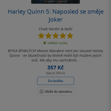
Harley Quinn 5: Naposled se směje
Joker
Chad Hardin
& další
5.0
z
měkká vazba
5
hvězdiček
BITKA BÝVALÝCH! Mason Macabre není jen soused Harley
Quinn - ve skutečnosti by klidně mohl být mužem jejích
snů. Ale aby mu zachránila...
357 Kč
Běžně
399 Kč
Do košíku
Uložit do seznamu