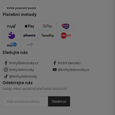
Volné pracovní pozice
Platební metody
+ 17
Sledujte nás
KnihyDobrovsky.cz
Knižní závisláci
knihydobrovsky
@knihydobrovskycz
@knihydobrovsky
Odebírejte nás
Každý měsíc společně přečteme tisíce knih
Odebírat