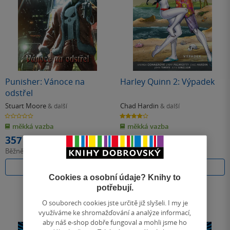
Punisher: Vánoce na
Harley Quinn 2: Výpadek
odstřel
Stuart Moore
Chad Hardin
& další
& další
0.0
4.0
z
z
měkká vazba
měkká vazba
5
5
hvězdiček
hvězdiček
357 Kč
447 Kč
Běžně
399 Kč
Běžně
499 Kč
Do košíku
Do košíku
Cookies a osobní údaje? Knihy to
potřebují.
O souborech cookies jste určitě již slyšeli. I my je
využíváme ke shromažďování a analýze informací,
aby náš e-shop dobře fungoval a mohli jsme ho