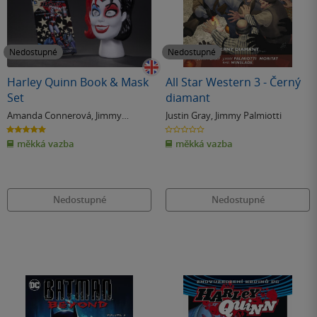
Nedostupné
Nedostupné
Harley Quinn Book & Mask
All Star Western 3 - Černý
Set
diamant
Amanda Connerová
,
Jimmy
Justin Gray
,
Jimmy Palmiotti
Palmiotti
5.0
0.0
z
z
měkká vazba
měkká vazba
5
5
hvězdiček
hvězdiček
Nedostupné
Nedostupné