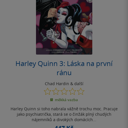
Harley Quinn 3: Láska na první
ránu
Chad Hardin
& další
0.0
z
měkká vazba
5
hvězdiček
Harley Quinn si toho nabrala vážně trochu moc. Pracuje
jako psychiatrička, stará se o činžák plný chudých
nájemníků a divokých domácích...