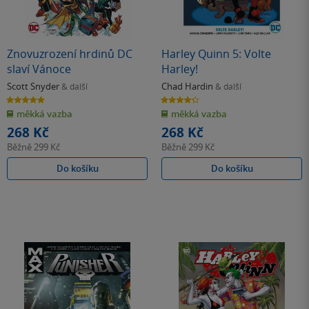
Znovuzrození hrdinů DC
Harley Quinn 5: Volte
slaví Vánoce
Harley!
Scott Snyder
Chad Hardin
& další
& další
5.0
4.3
z
z
měkká vazba
měkká vazba
5
5
hvězdiček
hvězdiček
268 Kč
268 Kč
Běžně
299 Kč
Běžně
299 Kč
Do košíku
Do košíku