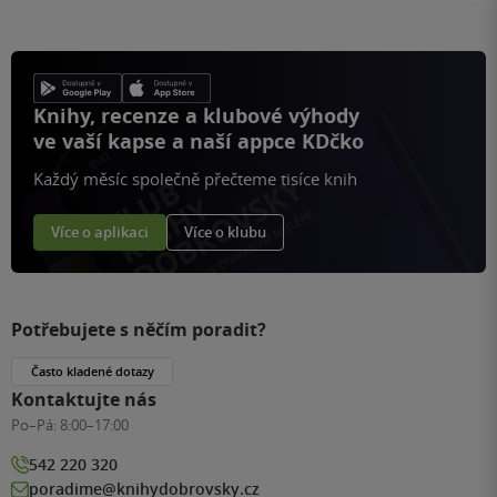
Knihy, recenze a klubové výhody
ve vaší kapse a naší appce KDčko
Každý měsíc společně přečteme tisíce knih
Více o aplikaci
Více o klubu
Potřebujete s něčím poradit?
Často kladené dotazy
Kontaktujte nás
Po–Pá:
8:00–17:00
542 220 320
poradime@knihydobrovsky.cz