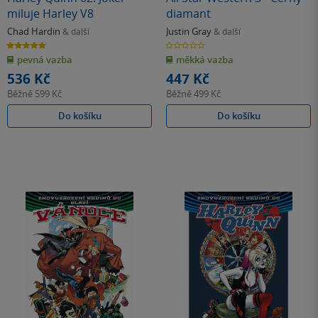
miluje Harley V8
diamant
Chad Hardin
Justin Gray
& další
& další
5.0
0.0
z
z
pevná vazba
měkká vazba
5
5
hvězdiček
hvězdiček
536 Kč
447 Kč
Běžně
599 Kč
Běžně
499 Kč
Do košíku
Do košíku