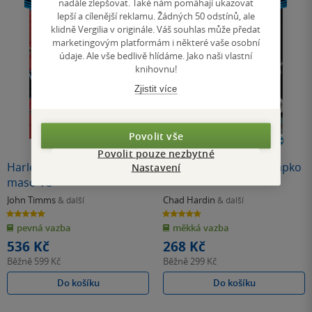
nadále zlepšovat. Také nám pomáhají ukazovat
lepší a cílenější reklamu. Žádných 50 odstínů, ale
klidně Vergilia v originále. Váš souhlas může předat
marketingovým platformám i některé vaše osobní
údaje. Ale vše bedlivě hlídáme. Jako naši vlastní
knihovnu!
Zjistit více
Povolit vše
Povolit pouze nezbytné
Harley Quinn 03: Červené
Harley Quinn 4: Překvápko
Nastavení
maso V8
John Timms
Chad Hardin
& další
& další
5.0
5.0
z
z
pevná vazba
měkká vazba
5
5
hvězdiček
hvězdiček
536 Kč
268 Kč
Běžně
599 Kč
Běžně
299 Kč
Do košíku
Do košíku