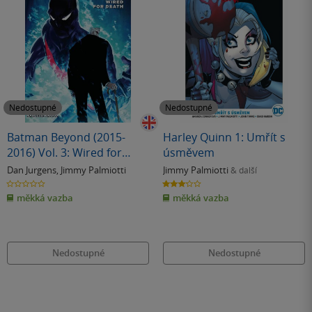
Nedostupné
Nedostupné
Batman Beyond (2015-
Harley Quinn 1: Umřít s
2016) Vol. 3: Wired for
úsměvem
Death
Dan Jurgens
,
Jimmy Palmiotti
Jimmy Palmiotti
& další
0.0
3.2
z
z
měkká vazba
měkká vazba
5
5
hvězdiček
hvězdiček
Nedostupné
Nedostupné