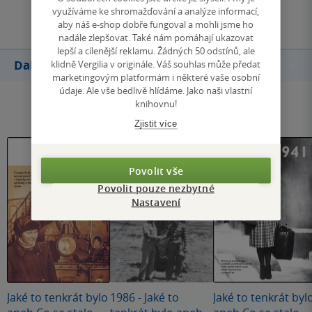
Přidat hodnocení
využíváme ke shromažďování a analýze informací,
aby náš e-shop dobře fungoval a mohli jsme ho
nadále zlepšovat. Také nám pomáhají ukazovat
lepší a cílenější reklamu. Žádných 50 odstínů, ale
Další knihy autora
klidně Vergilia v originále. Váš souhlas může předat
marketingovým platformám i některé vaše osobní
údaje. Ale vše bedlivě hlídáme. Jako naši vlastní
knihovnu!
Zjistit více
Povolit vše
Povolit pouze nezbytné
Nastavení
Jaké to tenkrát bylo
1986 - Jaké to
Jaké to tenkrát byl