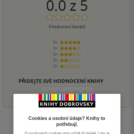
0.0
z
5
0
hodnocení čtenářů
0×
5 hvězdiček
0×
4 hvězdičky
0×
3 hvězdičky
0×
2 hvězdičky
0×
1 hvezdička
PŘIDEJTE SVÉ HODNOCENÍ KNIHY
1
2
3
4
5
Cookies a osobní údaje? Knihy to
Zobrazit všechna hodnocení
potřebují.
O souborech cookies jste určitě již slyšeli. I my je