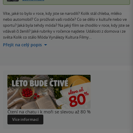
Víte, jaké to bylo v roce, kdy jste se narodili? Kolik stál chleba, mléko
nebo automobil? Co prožívali vaši rodiče? Co se dělo v kultuře nebo ve
sportu? Jaká byla tehdy móda? Na jaký film se chodilo v roce, kdy jste se
vdávali či ženili? Jaké rubriky v ročence najdete: Události z domova i ze
světa Kolik co stálo Móda Vynálezy Kultura Filmy…
Přejít na celý popis
Čtení na chatu i k moři se slevou až 80 %
Více informací