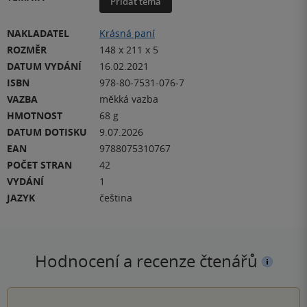
Přidat téma
NAKLADATEL
Krásná paní
ROZMĚR
148 x 211 x 5
DATUM VYDÁNÍ
16.02.2021
ISBN
978-80-7531-076-7
VAZBA
měkká vazba
HMOTNOST
68 g
DATUM DOTISKU
9.07.2026
EAN
9788075310767
POČET STRAN
42
VYDÁNÍ
1
JAZYK
čeština
Hodnocení a recenze čtenářů