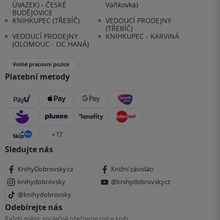
ÚVAZEK) - ČESKÉ
Vaňkovka)
BUDĚJOVICE
KNIHKUPEC (TŘEBÍČ)
VEDOUCÍ PRODEJNY
(TŘEBÍČ)
VEDOUCÍ PRODEJNY
KNIHKUPEC - KARVINÁ
(OLOMOUC - OC HANÁ)
Volné pracovní pozice
Platební metody
+ 17
Sledujte nás
KnihyDobrovsky.cz
Knižní závisláci
knihydobrovsky
@knihydobrovskycz
@knihydobrovsky
Odebírejte nás
Každý měsíc společně přečteme tisíce knih