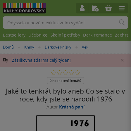
Vyhledávání
Bestsellery
Učebnice
Školní potřeby
Dark romance
Zachra
Nacházíte
Domů
Knihy
Dárkové knížky
Věk
»
»
»
se
zde:
Zásilkovna zdarma celý týden!
Za
0.0
z
5
0 hodnocení čtenářů
hvězdiček
Jaké to tenkrát bylo aneb Co se stalo v
roce, kdy jste se narodili 1976
Autor
Krásná paní