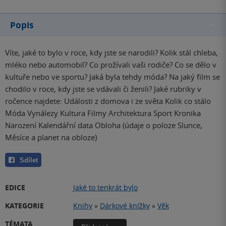
Popis
Víte, jaké to bylo v roce, kdy jste se narodili? Kolik stál chleba,
mléko nebo automobil? Co prožívali vaši rodiče? Co se dělo v
kultuře nebo ve sportu? Jaká byla tehdy móda? Na jaký film se
chodilo v roce, kdy jste se vdávali či ženili? Jaké rubriky v
ročence najdete: Události z domova i ze světa Kolik co stálo
Móda Vynálezy Kultura Filmy Architektura Sport Kronika
Narození Kalendářní data Obloha (údaje o poloze Slunce,
Měsíce a planet na obloze)
Sdílet
EDICE
Jaké to tenkrát bylo
KATEGORIE
Knihy
»
Dárkové knížky
»
Věk
TÉMATA