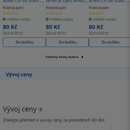
aneb Co se stalo v
tenkrát bylo aneb
aneb Co se stalo v
roce, kdy jste se
Co se stalo v roce,
roce, kdy jste se
Krásná paní
Krásná paní
Krásná paní
narodili 1946
kdy jste se narodili
narodili 1941
0.0
0.0
0.0
z
z
z
měkká vazba
měkká vazba
měkká vazba
5
5
5
hvězdiček
hvězdiček
hvězdiček
80 Kč
80 Kč
80 Kč
Běžně
89 Kč
Běžně
89 Kč
Běžně
89 Kč
Do košíku
Do košíku
Do košíku
Všechny knihy autora
Vývoj ceny
Vývoj ceny
Získejte přehled o vývoji ceny za posledních 60 dní.