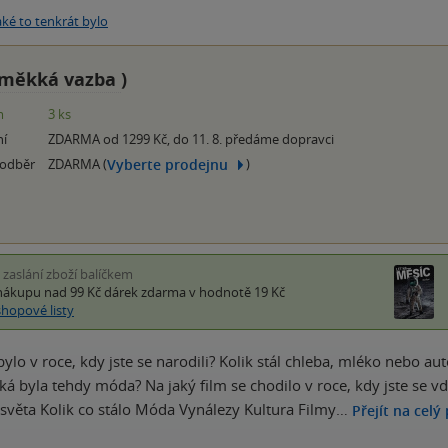
aké to tenkrát bylo
měkká vazba
)
m
3 ks
ní
ZDARMA od 1299 Kč, do 11. 8. předáme dopravci
Vyberte prodejnu
 odběr
ZDARMA (
)
i zaslání zboží balíčkem
nákupu nad 99 Kč
dárek zdarma
v hodnotě 19 Kč
shopové listy
 bylo v roce, kdy jste se narodili? Kolik stál chleba, mléko nebo a
ká byla tehdy móda? Na jaký film se chodilo v roce, kdy jste se vdá
světa Kolik co stálo Móda Vynálezy Kultura Filmy…
Přejít na celý