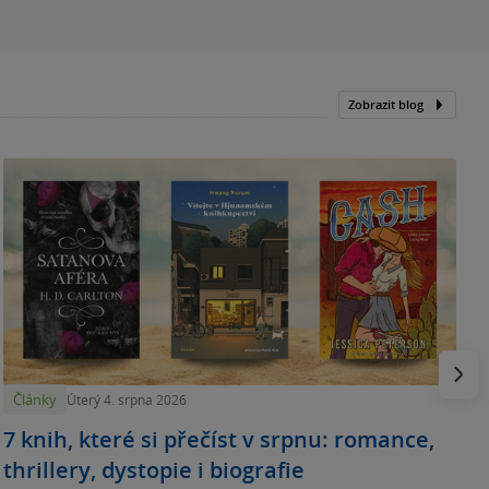
Zobrazit blog
N
p
Násled
Články
Úterý 4. srpna 2026
7 knih, které si přečíst v srpnu: romance,
thrillery, dystopie i biografie