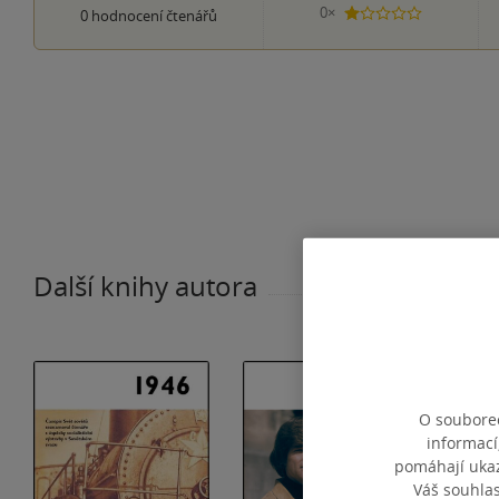
0×
0
hodnocení čtenářů
1 hvezdička
Další knihy autora
O souborec
informací
pomáhají ukazo
Váš souhla