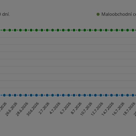
Maloobchodní c
 dní.