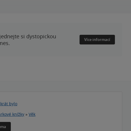
ednejte si dystopickou
Více informací
mes.
nkrát bylo
rkové knížky
»
Věk
téma