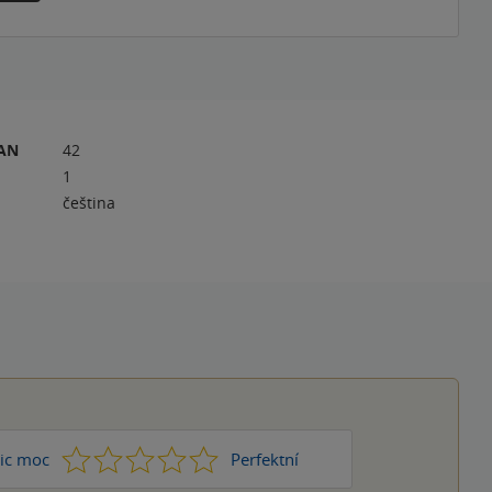
RAN
42
1
čeština
1
2
3
4
5
ic moc
Perfektní