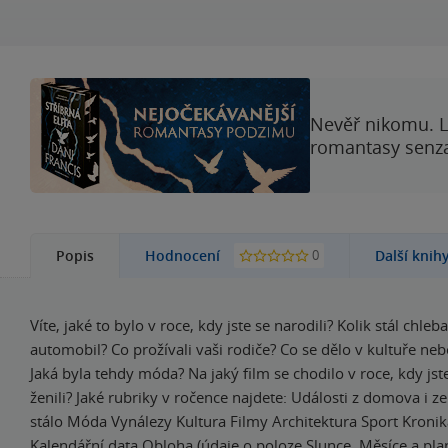
Nevěř nikomu. L
romantasy senzac
0
Popis
Hodnocení
Další knih
Víte, jaké to bylo v roce, kdy jste se narodili? Kolik stál chle
automobil? Co prožívali vaši rodiče? Co se dělo v kultuře neb
Jaká byla tehdy móda? Na jaký film se chodilo v roce, kdy jste
ženili? Jaké rubriky v ročence najdete: Události z domova i ze
stálo Móda Vynálezy Kultura Filmy Architektura Sport Kroni
Kalendářní data Obloha (údaje o poloze Slunce, Měsíce a pla