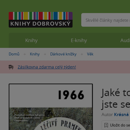
Vyhledávání
Knihy
E-knihy
Aud
Nacházíte
Domů
Knihy
Dárkové knížky
Věk
»
»
»
se
zde:
Zásilkovna zdarma celý týden!
Jaké t
jste s
Autor
Krásná
Uložit do 