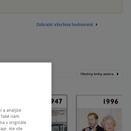
Zobrazit všechna hodnocení
Všechny knihy autora
í a analýze
. Také nám
ia v originále.
je. Ale vše