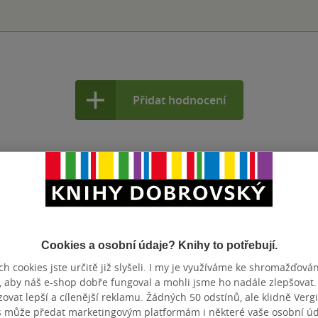
Přidat hodnocení
Cookies a osobní údaje? Knihy to potřebují.
h cookies jste určitě již slyšeli. I my je využíváme ke shromažďován
, aby náš e-shop dobře fungoval a mohli jsme ho nadále zlepšovat
vat lepší a cílenější reklamu. Žádných 50 odstínů, ale klidně Vergil
s může předat marketingovým platformám i některé vaše osobní úda