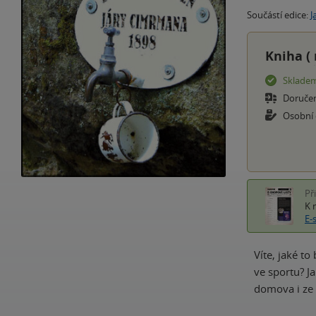
Součástí edice:
J
Kniha (
Sklade
Doruče
Osobní
Př
K 
E-
Víte, jaké to
ve sportu? Ja
domova i ze 