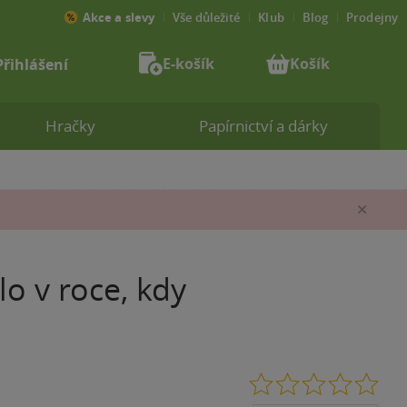
Akce a slevy
Vše důležité
Klub
Blog
Prodejny
E-košík
Košík
Přihlášení
Hračky
Papírnictví a dárky
Zav
lo v roce, kdy
0.0
z