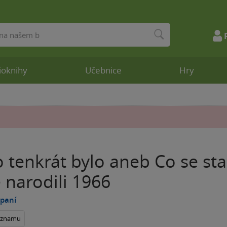
ioknihy
Učebnice
Hry
o tenkrát bylo aneb Co se sta
e narodili 1966
 paní
seznamu