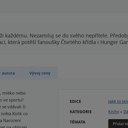
ži každému. Nezamiluj se do svého nepřítele. Předobj
i, která potěší fanoušky Čtvrtého křídla i Hunger Ga
y autora
Vývoj ceny
ba, mléko nebo
o ve sportu?
EDICE
Jaké to te
 se vdávali či
KATEGORIE
Knihy
»
Dá
 světa Kolik co
ka Narození
TÉMATA
Přidat 
net na obloze)