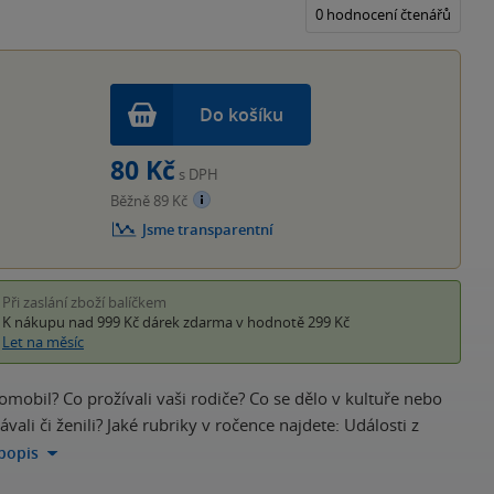
5
0 hodnocení čtenářů
hvěz
Do košíku
80 Kč
s DPH
Běžně 89 Kč
Jsme transparentní
Při zaslání zboží balíčkem
K nákupu nad 999 Kč
dárek zdarma
v hodnotě 299 Kč
Let na měsíc
utomobil? Co prožívali vaši rodiče? Co se dělo v kultuře nebo
vali či ženili? Jaké rubriky v ročence najdete: Události z
 popis