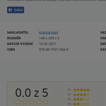
Sdílet
NAKLADATEL
Krásná paní
VA
ROZMĚR
148 x 209 x 5
HM
DATUM VYDÁNÍ
16.02.2021
DA
ISBN
978-80-7531-066-8
EA
0.0
z
5
0×
5 hvězdiček
0×
4 hvězdičky
0×
3 hvězdičky
0×
2 hvězdičky