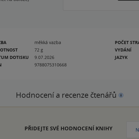
ZBA
měkká vazba
POČET ST
OTNOST
72 g
VYDÁNÍ
TUM DOTISKU
9.07.2026
JAZYK
N
9788075310668
Hodnocení a recenze čtenářů
PŘIDEJTE SVÉ HODNOCENÍ KNIHY
N