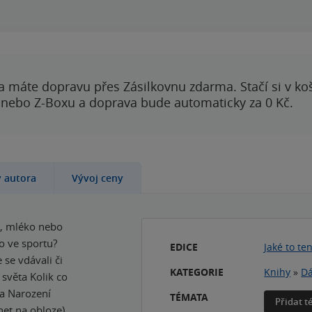
a máte dopravu přes Zásilkovnu zdarma. Stačí si v ko
 nebo Z-Boxu a doprava bude automaticky za 0 Kč.
y autora
Vývoj ceny
ba, mléko nebo
o ve sportu?
EDICE
Jaké to te
 se vdávali či
KATEGORIE
Knihy
»
Dá
 světa Kolik co
ka Narození
TÉMATA
Přidat 
net na obloze)