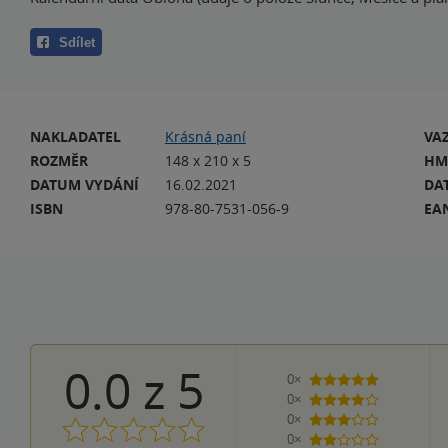
Sdílet
NAKLADATEL
Krásná paní
VA
ROZMĚR
148 x 210 x 5
HM
DATUM VYDÁNÍ
16.02.2021
DA
ISBN
978-80-7531-056-9
EA
0.0
z
5
0×
5 hvězdiček
0×
4 hvězdičky
0×
3 hvězdičky
0×
2 hvězdičky