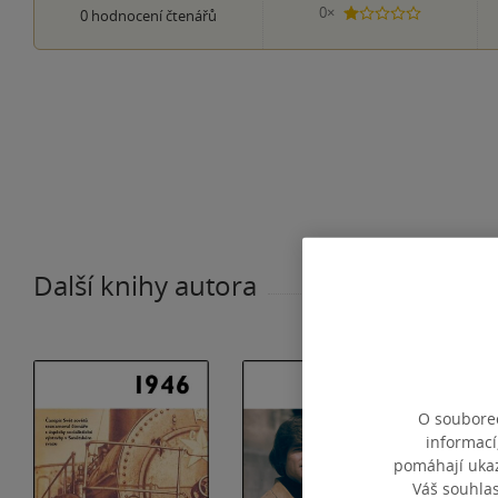
0×
0
hodnocení čtenářů
1 hvezdička
Další knihy autora
O souborec
informací
pomáhají ukazo
Váš souhla