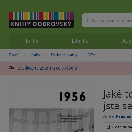
Vyhledávání
Knihy
E-knihy
Aud
Nacházíte
Domů
Knihy
Dárkové knížky
Věk
»
»
»
se
zde:
Zásilkovna zdarma celý týden!
Jaké t
jste s
Autor
Krásná
Uložit do 