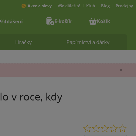
Akce a slevy
Vše důležité
Klub
Blog
Prodejny
E-košík
Košík
Přihlášení
Hračky
Papírnictví a dárky
Zav
lo v roce, kdy
0.0
z