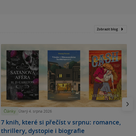
Zobrazit blog
N
p
Násled
Články
Úterý 4. srpna 2026
7 knih, které si přečíst v srpnu: romance,
thrillery, dystopie i biografie