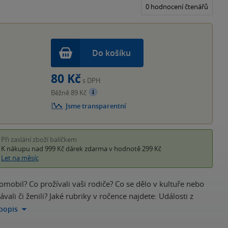
5
0 hodnocení čtenářů
hvěz
Do košíku
80 Kč
s DPH
Běžně 89 Kč
Jsme transparentní
Při zaslání zboží balíčkem
K nákupu nad 999 Kč
dárek zdarma
v hodnotě 299 Kč
Let na měsíc
utomobil? Co prožívali vaši rodiče? Co se dělo v kultuře nebo
vali či ženili? Jaké rubriky v ročence najdete: Události z
 popis