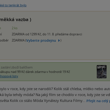
aké to tenkrát bylo
měkká vazba
)
m
2 ks
ní
ZDARMA od 1299 Kč, do 11. 8. předáme dopravci
Vyberte prodejnu
 odběr
ZDARMA (
)
i zaslání zboží balíčkem
nákupu nad 99 Kč
dárek zdarma
v hodnotě 19 Kč
shopové listy
 bylo v roce, kdy jste se narodili? Kolik stál chleba, mléko nebo a
ká byla tehdy móda? Na jaký film se chodilo v roce, kdy jste se vdá
světa Kolik co stálo Móda Vynálezy Kultura Filmy…
Přejít na celý