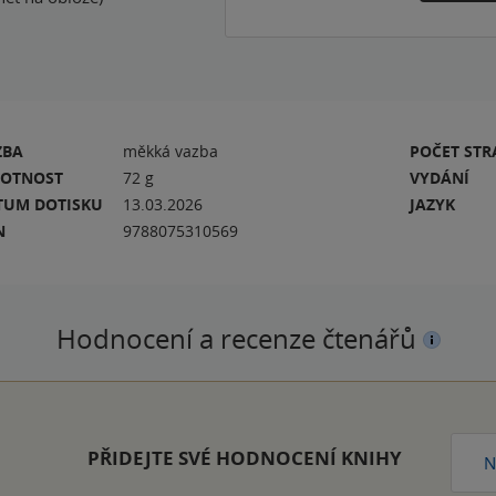
ZBA
měkká vazba
POČET ST
OTNOST
72 g
VYDÁNÍ
TUM DOTISKU
13.03.2026
JAZYK
N
9788075310569
Hodnocení a recenze čtenářů
PŘIDEJTE SVÉ HODNOCENÍ KNIHY
N