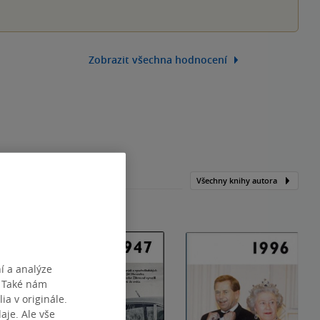
Zobrazit všechna hodnocení
Všechny knihy autora
í a analýze
. Také nám
ia v originále.
je. Ale vše