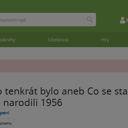
ioknihy
Učebnice
Hry
o tenkrát bylo aneb Co se sta
e narodili 1956
 paní
seznamu