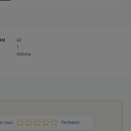
RAN
42
1
čeština
1
2
3
4
5
ic moc
Perfektní