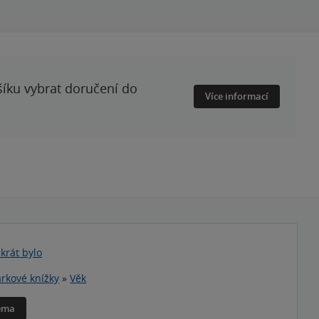
šíku vybrat doručení do
Více informací
nkrát bylo
rkové knížky
»
Věk
téma