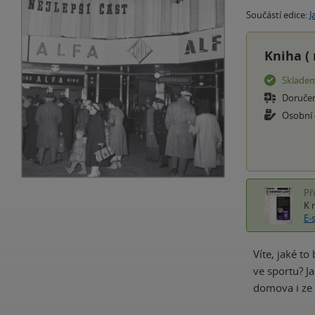
Součástí edice:
J
Kniha (
Sklade
Doruče
Osobní
Př
K 
E-
Víte, jaké to
ve sportu? Ja
domova i ze 