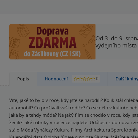
Od 3. do 9. srpn
výdejního místa
0
Popis
Hodnocení
Další knih
Víte, jaké to bylo v roce, kdy jste se narodili? Kolik stál chle
automobil? Co prožívali vaši rodiče? Co se dělo v kultuře neb
Jaká byla tehdy móda? Na jaký film se chodilo v roce, kdy jste
ženili? Jaké rubriky v ročence najdete: Události z domova i ze
stálo Móda Vynálezy Kultura Filmy Architektura Sport Kroni
Kalendářní data Obloha (údaje o poloze Slunce, Měsíce a pla