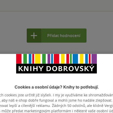
Přidat hodnocení
Cookies a osobní údaje? Knihy to potřebují.
h cookies jste určitě již slyšeli. I my je využíváme ke shromažďován
, aby náš e-shop dobře fungoval a mohli jsme ho nadále zlepšovat
vat lepší a cílenější reklamu. Žádných 50 odstínů, ale klidně Vergil
s může předat marketingovým platformám i některé vaše osobní úda