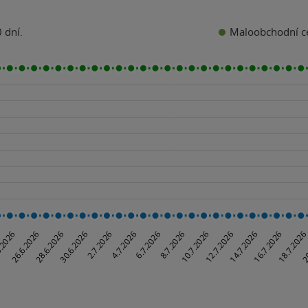
Maloobchodní c
 dní.