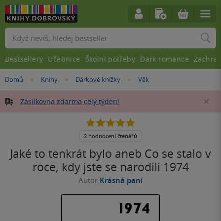
Vyhledávání
Bestsellery
Učebnice
Školní potřeby
Dark romance
Zachra
Nacházíte
Domů
Knihy
Dárkové knížky
Věk
»
»
»
se
zde:
Zásilkovna zdarma celý týden!
Za
5.0
z
5
2 hodnocení čtenářů
hvězdiček
Jaké to tenkrát bylo aneb Co se stalo v
roce, kdy jste se narodili 1974
Autor
Krásná paní