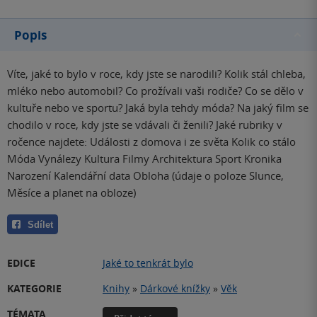
Popis
Víte, jaké to bylo v roce, kdy jste se narodili? Kolik stál chleba,
mléko nebo automobil? Co prožívali vaši rodiče? Co se dělo v
kultuře nebo ve sportu? Jaká byla tehdy móda? Na jaký film se
chodilo v roce, kdy jste se vdávali či ženili? Jaké rubriky v
ročence najdete: Události z domova i ze světa Kolik co stálo
Móda Vynálezy Kultura Filmy Architektura Sport Kronika
Narození Kalendářní data Obloha (údaje o poloze Slunce,
Měsíce a planet na obloze)
Sdílet
EDICE
Jaké to tenkrát bylo
KATEGORIE
Knihy
»
Dárkové knížky
»
Věk
TÉMATA