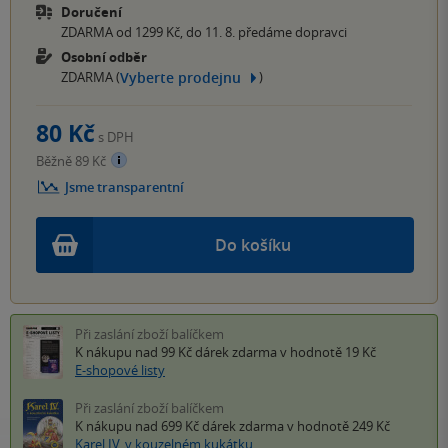
Doručení
ZDARMA od 1299 Kč, do 11. 8. předáme dopravci
Osobní odběr
Vyberte prodejnu
ZDARMA (
)
80 Kč
s DPH
Běžně 89 Kč
Jsme transparentní
Do košíku
Při zaslání zboží balíčkem
K nákupu nad 99 Kč
dárek zdarma
v hodnotě 19 Kč
E-shopové listy
Při zaslání zboží balíčkem
K nákupu nad 699 Kč
dárek zdarma
v hodnotě 249 Kč
Karel IV. v kouzelném kukátku