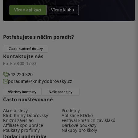
Více o aplikaci
Více o klubu
Potřebujete s něčím poradit?
Často kladené dotazy
Kontaktujte nás
Po–Pá:
8:00–17:00
542 220 320
poradime@knihydobrovsky.cz
Všechny kontakty
Naše prodejny
Často navštěvované
Akce a slevy
Prodejny
Klub Knihy Dobrovský
Aplikace KDčko
Knižní závisláci
Festival knižních závisláků
Affiliate spolupráce
Dárkové poukazy
Poukazy pro firmy
Nákupy pro školy
Dodací podmínky