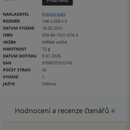
Přidat téma
NAKLADATEL
Krásná paní
ROZMĚR
148 x 209 x 5
DATUM VYDÁNÍ
16.02.2021
ISBN
978-80-7531-074-3
VAZBA
měkká vazba
HMOTNOST
72 g
DATUM DOTISKU
9.07.2026
EAN
9788075310743
POČET STRAN
42
VYDÁNÍ
1
JAZYK
čeština
Hodnocení a recenze čtenářů