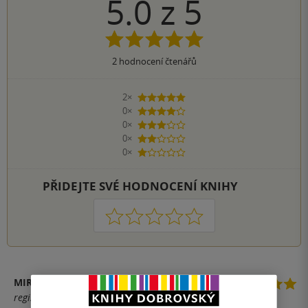
5.0
z
5
2
hodnocení čtenářů
2×
5 hvězdiček
0×
4 hvězdičky
0×
3 hvězdičky
0×
2 hvězdičky
0×
1 hvezdička
PŘIDEJTE SVÉ HODNOCENÍ KNIHY
1
2
3
4
5
MIROSLAVA
registrovaný uživatel