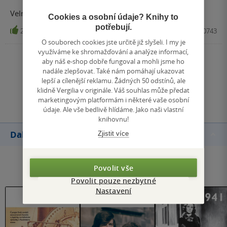
Velmi zajímavé informace hlavně o tehdejších cenách.
Cookies a osobní údaje? Knihy to
potřebují.
2
Kniha, Krásná paní, 2021, 9788075310743
O souborech cookies jste určitě již slyšeli. I my je
využíváme ke shromažďování a analýze informací,
Zobrazit všechna hodnocení
aby náš e-shop dobře fungoval a mohli jsme ho
nadále zlepšovat. Také nám pomáhají ukazovat
lepší a cílenější reklamu. Žádných 50 odstínů, ale
Přidat hodnocení
klidně Vergilia v originále. Váš souhlas může předat
marketingovým platformám i některé vaše osobní
údaje. Ale vše bedlivě hlídáme. Jako naši vlastní
knihovnu!
Další knihy autora
Zjistit více
Povolit vše
Povolit pouze nezbytné
Nastavení