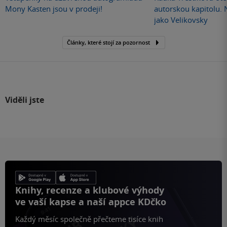
Mony Kasten jsou v prodeji!
autorskou kapitolu.
jako Velikovsky
Články, které stojí za pozornost
Viděli jste
Knihy, recenze a klubové výhody
ve vaší kapse a naší appce KDčko
Každý měsíc společně přečteme tisíce knih