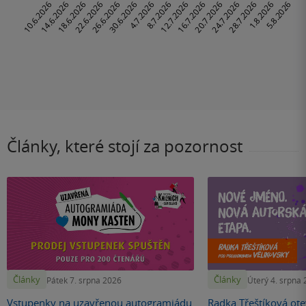
Články, které stojí za pozornost
Články
Články
Pátek 7. srpna 2026
Úterý 4. srpna
Vstupenky na uzavřenou autogramiádu
Radka Třeštíková otev