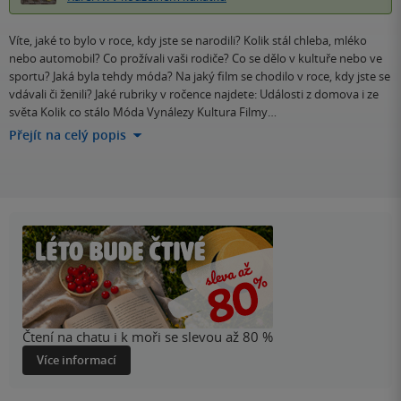
Víte, jaké to bylo v roce, kdy jste se narodili? Kolik stál chleba, mléko
nebo automobil? Co prožívali vaši rodiče? Co se dělo v kultuře nebo ve
sportu? Jaká byla tehdy móda? Na jaký film se chodilo v roce, kdy jste se
vdávali či ženili? Jaké rubriky v ročence najdete: Události z domova i ze
světa Kolik co stálo Móda Vynálezy Kultura Filmy…
Přejít na celý popis
Čtení na chatu i k moři se slevou až 80 %
Více informací