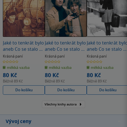
Jaké to tenkrát bylo
Jaké to tenkrát bylo
Jaké to tenkrát byl
aneb Co se stalo v
aneb Co se stalo v
aneb Co se stalo v
roce, kdy jste se
roce, kdy jste se
roce, kdy jste se
Krásná paní
Krásná paní
Krásná paní
narodili 1946
narodili 1976
narodili 1941
0.0
0.0
0.0
z
z
z
měkká vazba
měkká vazba
měkká vazba
5
5
5
hvězdiček
hvězdiček
hvězdiček
80 Kč
80 Kč
80 Kč
Běžně
89 Kč
Běžně
89 Kč
Běžně
89 Kč
Do košíku
Do košíku
Do košíku
Všechny knihy autora
Vývoj ceny