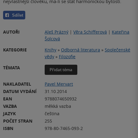
nejvlastnější člověku, má-li se stát harmonickou bytostí.
Sdílet
AUTOŘI
Aleš Prázný
|
Věra Schifferová
|
Kateřina
Šolcová
KATEGORIE
Knihy
»
Odborná literatura
»
Společenské
vědy
»
Filozofie
TÉMATA
Přidat téma
NAKLADATEL
Pavel Mervart
DATUM VYDÁNÍ
31.10.2014
EAN
9788074650932
VAZBA
měkká vazba
JAZYK
čeština
POČET STRAN
255
ISBN
978-80-7465-093-2