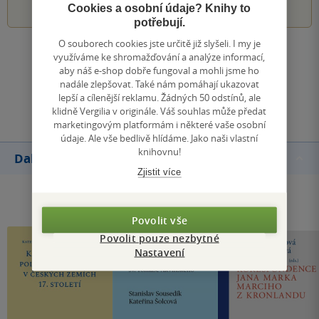
Cookies a osobní údaje? Knihy to
potřebují.
O souborech cookies jste určitě již slyšeli. I my je
Zobrazit všechna hodnocení
využíváme ke shromažďování a analýze informací,
aby náš e-shop dobře fungoval a mohli jsme ho
nadále zlepšovat. Také nám pomáhají ukazovat
Přidat hodnocení
lepší a cílenější reklamu. Žádných 50 odstínů, ale
klidně Vergilia v originále. Váš souhlas může předat
marketingovým platformám i některé vaše osobní
údaje. Ale vše bedlivě hlídáme. Jako naši vlastní
knihovnu!
Další knihy autora
Zjistit více
Povolit vše
Povolit pouze nezbytné
Nastavení