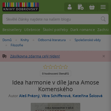
Vyhledávání
Bestsellery
Učebnice
Školní potřeby
Dark romance
Zachra
Nacházíte
Domů
Knihy
Odborná literatura
Společenské vědy
»
»
»
se
Filozofie
»
zde:
Zásilkovna zdarma celý týden!
Za
0.0
z
5
0 hodnocení čtenářů
hvězdiček
Idea harmonie v díle Jana Amose
Komenského
Autor
Aleš Prázný
,
Věra Schifferová
,
Kateřina Šolcová