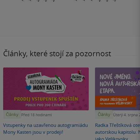
Články, které stojí za pozornost
Články
Články
Před 18 hodinami
Úterý 4. srpna
Vstupenky na uzavřenou autogramiádu
Radka Třeštíková otev
Mony Kasten jsou v prodeji!
autorskou kapitolu.
jako Velikovsky