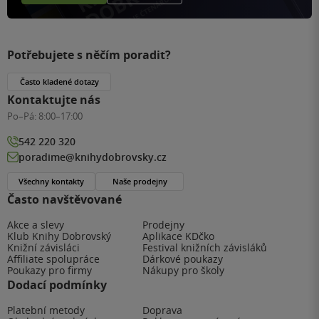
Potřebujete s něčím poradit?
Často kladené dotazy
Kontaktujte nás
Po–Pá:
8:00–17:00
542 220 320
poradime@knihydobrovsky.cz
Všechny kontakty
Naše prodejny
Často navštěvované
Akce a slevy
Prodejny
Klub Knihy Dobrovský
Aplikace KDčko
Knižní závisláci
Festival knižních závisláků
Affiliate spolupráce
Dárkové poukazy
Poukazy pro firmy
Nákupy pro školy
Dodací podmínky
Platební metody
Doprava