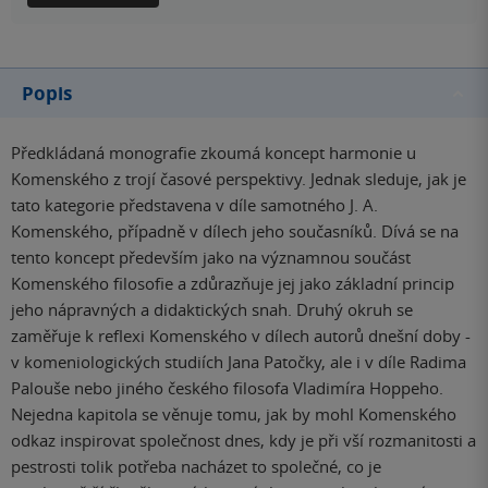
Popis
Předkládaná monografie zkoumá koncept harmonie u
Komenského z trojí časové perspektivy. Jednak sleduje, jak je
tato kategorie představena v díle samotného J. A.
Komenského, případně v dílech jeho současníků. Dívá se na
tento koncept především jako na významnou součást
Komenského filosofie a zdůrazňuje jej jako základní princip
jeho nápravných a didaktických snah. Druhý okruh se
zaměřuje k reflexi Komenského v dílech autorů dnešní doby -
v komeniologických studiích Jana Patočky, ale i v díle Radima
Palouše nebo jiného českého filosofa Vladimíra Hoppeho.
Nejedna kapitola se věnuje tomu, jak by mohl Komenského
odkaz inspirovat společnost dnes, kdy je při vší rozmanitosti a
pestrosti tolik potřeba nacházet to společné, co je