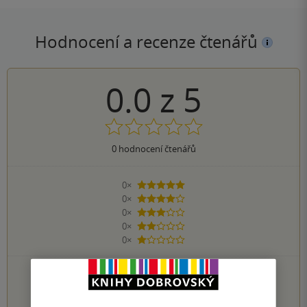
Hodnocení a recenze čtenářů
0.0
z
5
0
hodnocení čtenářů
0×
5 hvězdiček
0×
4 hvězdičky
0×
3 hvězdičky
0×
2 hvězdičky
0×
1 hvezdička
PŘIDEJTE SVÉ HODNOCENÍ KNIHY
1
2
3
4
5