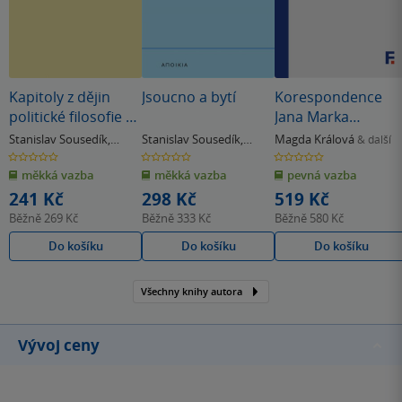
Kapitoly z dějin
Jsoucno a bytí
Korespondence
politické filosofie v
Jana Marka
českých zemích 17.
Marciho z
Stanislav Sousedík
,
Stanislav Sousedík
,
Magda Králová
& další
století
Kronlandu
Kateřina Šolcová
Kateřina Šolcová
0.0
0.0
0.0
z
z
z
měkká vazba
měkká vazba
pevná vazba
5
5
5
hvězdiček
hvězdiček
hvězdiček
241 Kč
298 Kč
519 Kč
Běžně
269 Kč
Běžně
333 Kč
Běžně
580 Kč
Do košíku
Do košíku
Do košíku
Všechny knihy autora
Vývoj ceny