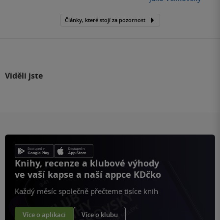
Články, které stojí za pozornost
Viděli jste
Knihy, recenze a klubové výhody
ve vaší kapse a naší appce KDčko
Každý měsíc společně přečteme tisíce knih
Více o aplikaci
Více o klubu