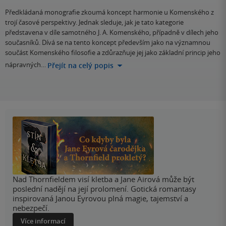
Předkládaná monografie zkoumá koncept harmonie u Komenského z
trojí časové perspektivy. Jednak sleduje, jak je tato kategorie
představena v díle samotného J. A. Komenského, případně v dílech jeho
současníků. Dívá se na tento koncept především jako na významnou
součást Komenského filosofie a zdůrazňuje jej jako základní princip jeho
nápravných…
Přejít na celý popis
Nad Thornfieldem visí kletba a Jane Airová může být
poslední nadějí na její prolomení. Gotická romantasy
inspirovaná Janou Eyrovou plná magie, tajemství a
nebezpečí.
Více informací