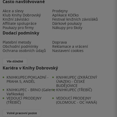
Často navštěvované
Akce a slevy
Prodejny
Klub Knihy Dobrovský
Aplikace KDčko
Knižní závisláci
Festival knižních závisláků
Affiliate spolupráce
Dárkové poukazy
Poukazy pro firmy
Nákupy pro školy
Dodací podmínky
Platební metody
Doprava
Obchodní podmínky
Reklamace a vrácení
Ochrana osobních údajů
Nastavení cookies
Vše důležité
Kariéra v Knihy Dobrovský
KNIHKUPEC/POKLADNÍ -
KNIHKUPEC (ZKRÁCENÝ
PRAHA 5, ANDĚL
ÚVAZEK) - ČESKÉ
BUDĚJOVICE
KNIHKUPEC - BRNO (Galerie
KNIHKUPEC (TŘEBÍČ)
Vaňkovka)
VEDOUCÍ PRODEJNY
VEDOUCÍ PRODEJNY
(TŘEBÍČ)
(OLOMOUC - OC HANÁ)
Volné pracovní pozice