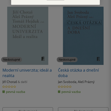
Nedostupné
Nedostupné
Moderní univerzita; ideál a
Česká otázka a dnešní
realita
doba
Jiří Chotaš
Jan Svoboda
,
Aleš Prázný
& další
0.0
0.0
z
z
pevná vazba
pevná vazba
5
5
hvězdiček
hvězdiček