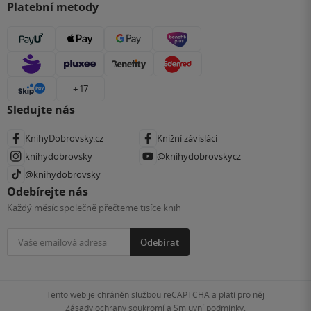
Platební metody
+ 17
Sledujte nás
KnihyDobrovsky.cz
Knižní závisláci
knihydobrovsky
@knihydobrovskycz
@knihydobrovsky
Odebírejte nás
Každý měsíc společně přečteme tisíce knih
Odebírat
Tento web je chráněn službou reCAPTCHA a platí pro něj
Zásady ochrany soukromí
a
Smluvní podmínky
.