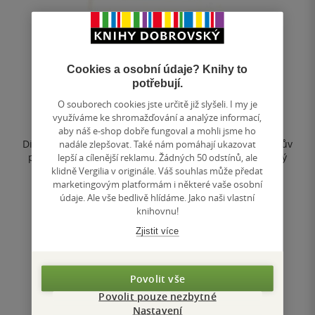
Odpovědnost
Cookies a osobní údaje? Knihy to
Radim Palouš
,
Aleš Prázný
potřebují.
0.0
O souborech cookies jste určitě již slyšeli. I my je
z
využíváme ke shromažďování a analýze informací,
pevná vazba
5
aby náš e-shop dobře fungoval a mohli jsme ho
hvězdiček
Dialogická figura odpovědnosti a její překročení. Sokratův
nadále zlepšovat. Také nám pomáhají ukazovat
požadavek osobní absolutní angažovanosti. Křesťanský
lepší a cílenější reklamu. Žádných 50 odstínů, ale
akcent na lásku k Bohu....
klidně Vergilia v originále. Váš souhlas může předat
marketingovým platformám i některé vaše osobní
údaje. Ale vše bedlivě hlídáme. Jako naši vlastní
knihovnu!
Nedostupné
Zjistit více
Uložit do seznamu
Povolit vše
Povolit pouze nezbytné
Nastavení