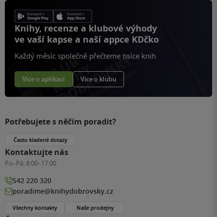
Knihy, recenze a klubové výhody
ve vaší kapse a naší appce KDčko
Každý měsíc společně přečteme tisíce knih
Více o aplikaci
Více o klubu
Potřebujete s něčím poradit?
Často kladené dotazy
Kontaktujte nás
Po–Pá:
8:00–17:00
542 220 320
poradime@knihydobrovsky.cz
Všechny kontakty
Naše prodejny