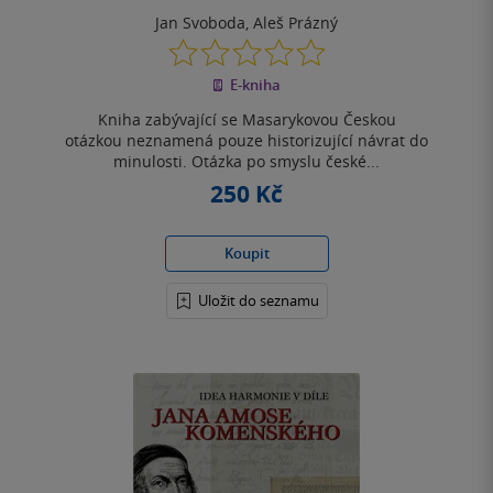
Jan Svoboda
,
Aleš Prázný
0.0
z
E-kniha
5
hvězdiček
Kniha zabývající se Masarykovou Českou
otázkou neznamená pouze historizující návrat do
minulosti. Otázka po smyslu české...
250 Kč
Koupit
Uložit do seznamu