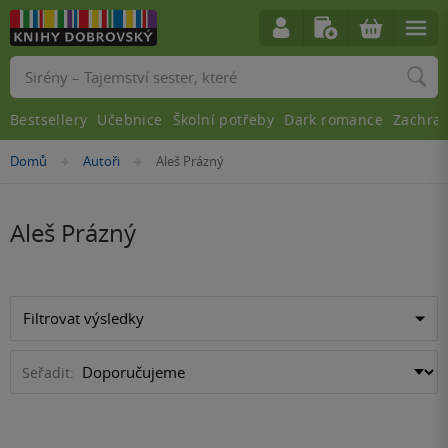
Vyhledávání
Bestsellery
Učebnice
Školní potřeby
Dark romance
Zachra
Nacházíte
Domů
Autoři
Aleš Prázný
»
»
se
zde:
Aleš Prázný
Filtrovat výsledky
Seřadit: