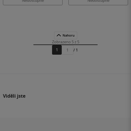
Nedostupné
Nedostupné
Nahoru
Zobrazeno 5 z 5
1
/ 1
Přejít
na
stránku
Viděli jste