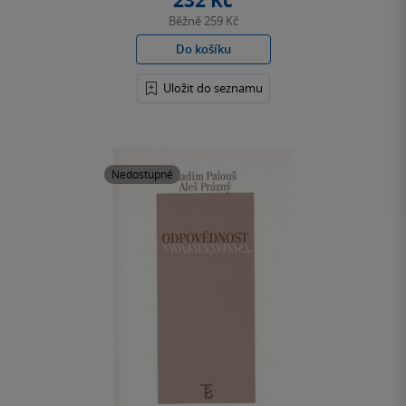
232 Kč
Běžně
259 Kč
Do košíku
Uložit do seznamu
Nedostupné