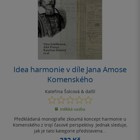
Idea harmonie v díle Jana Amose
Komenského
Kateřina Šolcová
& další
0.0
z
měkká vazba
5
hvězdiček
Předkládaná monografie zkoumá koncept harmonie u
Komenského z trojí časové perspektivy. Jednak sleduje,
jak je tato kategorie představena...