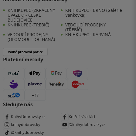
KNIHKUPEC (ZKRÁCENÝ
KNIHKUPEC - BRNO (Galerie
ÚVAZEK) - ČESKÉ
Vaňkovka)
BUDĚJOVICE
KNIHKUPEC (TŘEBÍČ)
VEDOUCÍ PRODEJNY
(TŘEBÍČ)
VEDOUCÍ PRODEJNY
KNIHKUPEC - KARVINÁ
(OLOMOUC - OC HANÁ)
Volné pracovní pozice
Platební metody
+ 17
Sledujte nás
KnihyDobrovsky.cz
Knižní závisláci
knihydobrovsky
@knihydobrovskycz
@knihydobrovsky