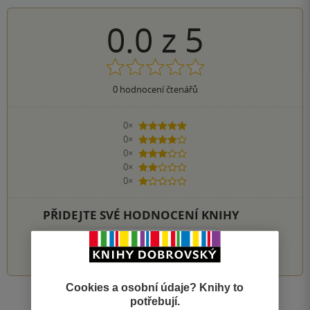
0.0
z
5
0
hodnocení čtenářů
0×
5 hvězdiček
0×
4 hvězdičky
0×
3 hvězdičky
0×
2 hvězdičky
0×
1 hvezdička
PŘIDEJTE SVÉ HODNOCENÍ KNIHY
1
2
3
4
5
Cookies a osobní údaje? Knihy to
potřebují.
Zobrazit všechna hodnocení