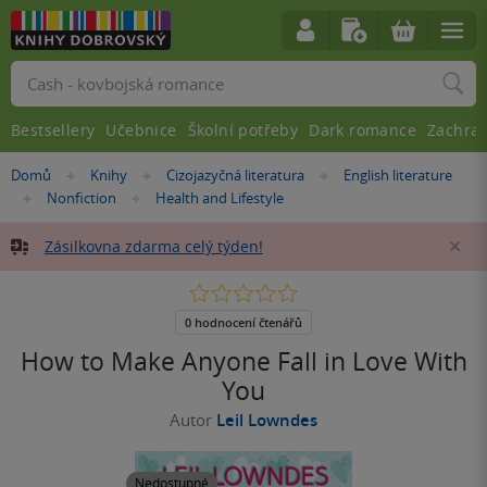
Vyhledávání
Bestsellery
Učebnice
Školní potřeby
Dark romance
Zachra
Nacházíte
Domů
Knihy
Cizojazyčná literatura
English literature
»
»
»
se
Nonfiction
Health and Lifestyle
»
»
zde:
Zásilkovna zdarma celý týden!
Za
0.0
z
5
0 hodnocení čtenářů
hvězdiček
How to Make Anyone Fall in Love With
You
Autor
Leil Lowndes
Nedostupné