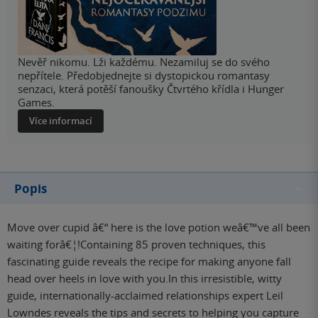
Nevěř nikomu. Lži každému. Nezamiluj se do svého
nepřítele. Předobjednejte si dystopickou romantasy
senzaci, která potěší fanoušky Čtvrtého křídla i Hunger
Games.
Více informací
Popis
Move over cupid â€“ here is the love potion weâ€™ve all been
waiting forâ€¦!Containing 85 proven techniques, this
fascinating guide reveals the recipe for making anyone fall
head over heels in love with you.In this irresistible, witty
guide, internationally-acclaimed relationships expert Leil
Lowndes reveals the tips and secrets to helping you capture