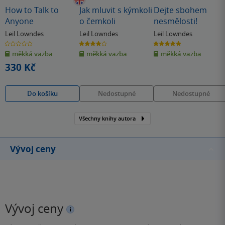
How to Talk to
Jak mluvit s kýmkoli
Dejte sbohem
Anyone
o čemkoli
nesmělosti!
Leil Lowndes
Leil Lowndes
Leil Lowndes
0.0
4.0
5.0
z
z
z
měkká vazba
měkká vazba
měkká vazba
5
5
5
hvězdiček
hvězdiček
hvězdiček
330 Kč
Do košíku
Nedostupné
Nedostupné
Všechny knihy autora
Vývoj ceny
Vývoj ceny