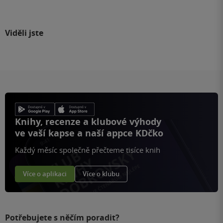
Viděli jste
Knihy, recenze a klubové výhody
ve vaší kapse a naší appce KDčko
Každý měsíc společně přečteme tisíce knih
Více o aplikaci
Více o klubu
Potřebujete s něčím poradit?