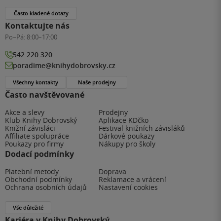
Často kladené dotazy
Kontaktujte nás
Po–Pá:
8:00–17:00
542 220 320
poradime@knihydobrovsky.cz
Všechny kontakty
Naše prodejny
Často navštěvované
Akce a slevy
Prodejny
Klub Knihy Dobrovský
Aplikace KDčko
Knižní závisláci
Festival knižních závisláků
Affiliate spolupráce
Dárkové poukazy
Poukazy pro firmy
Nákupy pro školy
Dodací podmínky
Platební metody
Doprava
Obchodní podmínky
Reklamace a vrácení
Ochrana osobních údajů
Nastavení cookies
Vše důležité
Kariéra v Knihy Dobrovský