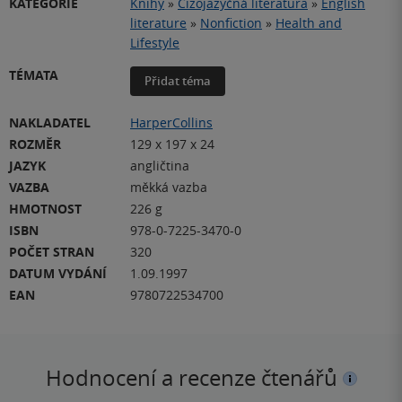
KATEGORIE
Knihy
»
Cizojazyčná literatura
»
English
literature
»
Nonfiction
»
Health and
Lifestyle
TÉMATA
Přidat téma
NAKLADATEL
HarperCollins
ROZMĚR
129 x 197 x 24
JAZYK
angličtina
VAZBA
měkká vazba
HMOTNOST
226 g
ISBN
978-0-7225-3470-0
POČET STRAN
320
DATUM VYDÁNÍ
1.09.1997
EAN
9780722534700
Hodnocení a recenze čtenářů