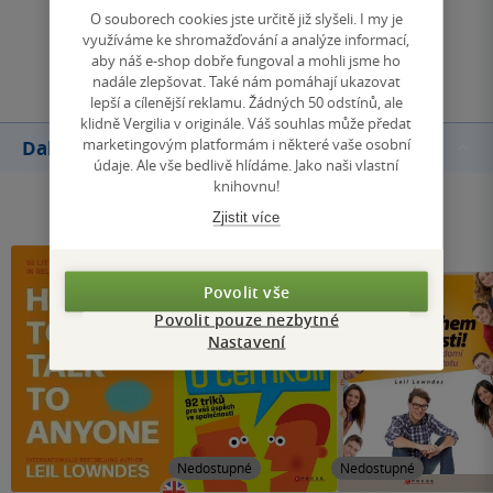
O souborech cookies jste určitě již slyšeli. I my je
využíváme ke shromažďování a analýze informací,
Přidat hodnocení
aby náš e-shop dobře fungoval a mohli jsme ho
nadále zlepšovat. Také nám pomáhají ukazovat
lepší a cílenější reklamu. Žádných 50 odstínů, ale
klidně Vergilia v originále. Váš souhlas může předat
marketingovým platformám i některé vaše osobní
Další knihy autora
údaje. Ale vše bedlivě hlídáme. Jako naši vlastní
knihovnu!
Zjistit více
Povolit vše
Povolit pouze nezbytné
Nastavení
Nedostupné
Nedostupné