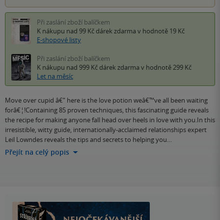
Při zaslání zboží balíčkem
K nákupu nad 99 Kč
dárek zdarma
v hodnotě 19 Kč
E-shopové listy
Při zaslání zboží balíčkem
K nákupu nad 999 Kč
dárek zdarma
v hodnotě 299 Kč
Let na měsíc
Move over cupid â€“ here is the love potion weâ€™ve all been waiting
forâ€¦!Containing 85 proven techniques, this fascinating guide reveals
the recipe for making anyone fall head over heels in love with you.In this
irresistible, witty guide, internationally-acclaimed relationships expert
Leil Lowndes reveals the tips and secrets to helping you…
Přejít na celý popis