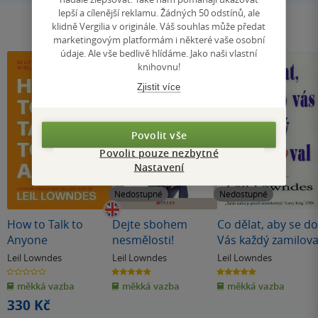
lepší a cílenější reklamu. Žádných 50 odstínů, ale
klidně Vergilia v originále. Váš souhlas může předat
marketingovým platformám i některé vaše osobní
údaje. Ale vše bedlivě hlídáme. Jako naši vlastní
knihovnu!
Zjistit více
Povolit vše
Povolit pouze nezbytné
Nastavení
Nedostupné
Nedostupné
How to Talk to
Dejte sbohem
Co dělat, aby se do
Anyone
nesmělosti!
Vás každý zamilova
Leil Lowndes
Leil Lowndes
Leil Lowndes
0.0
5.0
5.0
z
z
z
měkká vazba
měkká vazba
měkká vazba
5
5
5
hvězdiček
hvězdiček
hvězdiček
330 Kč