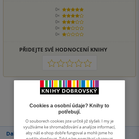
0×
5 hvězdiček
0×
4 hvězdičky
0×
3 hvězdičky
0×
2 hvězdičky
0×
1 hvezdička
PŘIDEJTE SVÉ HODNOCENÍ KNIHY
1
2
3
4
5
Zobrazit všechna hodnocení
Cookies a osobní údaje? Knihy to
Přidat hodnocení
potřebují.
O souborech cookies jste určitě již slyšeli. I my je
využíváme ke shromažďování a analýze informací,
aby náš e-shop dobře fungoval a mohli jsme ho
Další knihy autora
nadále zlepšovat. Také nám pomáhají ukazovat