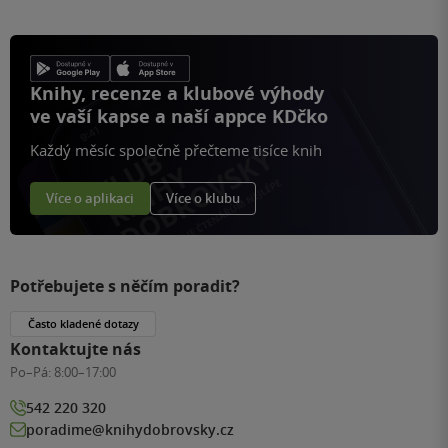
Knihy, recenze a klubové výhody
ve vaší kapse a naší appce KDčko
Každý měsíc společně přečteme tisíce knih
Více o aplikaci
Více o klubu
Potřebujete s něčím poradit?
Často kladené dotazy
Kontaktujte nás
Po–Pá:
8:00–17:00
542 220 320
poradime@knihydobrovsky.cz