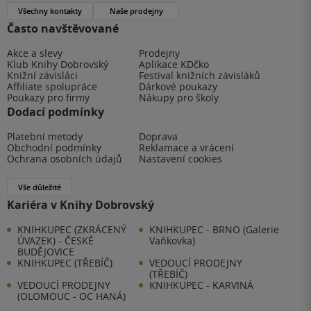
Všechny kontakty
Naše prodejny
Často navštěvované
Akce a slevy
Prodejny
Klub Knihy Dobrovský
Aplikace KDčko
Knižní závisláci
Festival knižních závisláků
Affiliate spolupráce
Dárkové poukazy
Poukazy pro firmy
Nákupy pro školy
Dodací podmínky
Platební metody
Doprava
Obchodní podmínky
Reklamace a vrácení
Ochrana osobních údajů
Nastavení cookies
Vše důležité
Kariéra v Knihy Dobrovský
KNIHKUPEC (ZKRÁCENÝ
KNIHKUPEC - BRNO (Galerie
ÚVAZEK) - ČESKÉ
Vaňkovka)
BUDĚJOVICE
KNIHKUPEC (TŘEBÍČ)
VEDOUCÍ PRODEJNY
(TŘEBÍČ)
VEDOUCÍ PRODEJNY
KNIHKUPEC - KARVINÁ
(OLOMOUC - OC HANÁ)