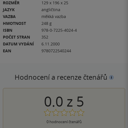
ROZMĚR
129 x 196 x 25
JAZYK
angličtina
VAZBA
měkká vazba
HMOTNOST
248 g
ISBN
978-0-7225-4024-4
POČET STRAN
352
DATUM VYDÁNÍ
6.11.2000
EAN
9780722540244
Hodnocení a recenze čtenářů
0.0
z
5
0
hodnocení čtenářů