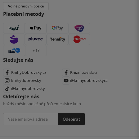
Volné pracovní pozice
Platební metody
+ 17
Sledujte nás
KnihyDobrovsky.cz
Knižní závisláci
knihydobrovsky
@knihydobrovskycz
@knihydobrovsky
Odebírejte nás
Každý měsíc společně přečteme tisíce knih
Odebírat