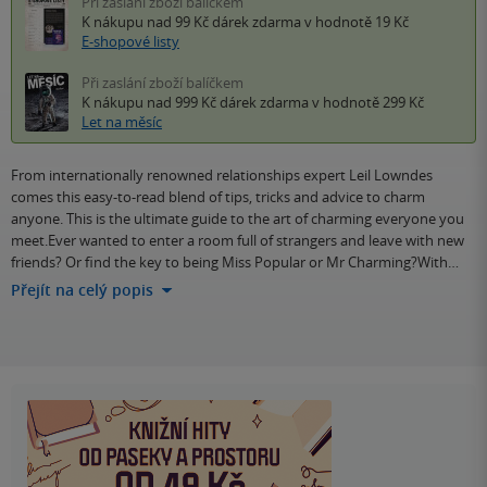
Při zaslání zboží balíčkem
K nákupu nad 99 Kč
dárek zdarma
v hodnotě 19 Kč
E-shopové listy
Při zaslání zboží balíčkem
K nákupu nad 999 Kč
dárek zdarma
v hodnotě 299 Kč
Let na měsíc
From internationally renowned relationships expert Leil Lowndes
comes this easy-to-read blend of tips, tricks and advice to charm
anyone. This is the ultimate guide to the art of charming everyone you
meet.Ever wanted to enter a room full of strangers and leave with new
friends? Or find the key to being Miss Popular or Mr Charming?With…
Přejít na celý popis