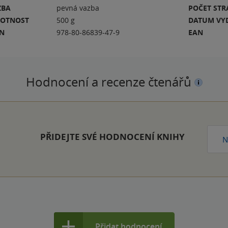
ZBA
pevná vazba
POČET ST
OTNOST
500 g
DATUM VY
BN
978-80-86839-47-9
EAN
Hodnocení a recenze čtenářů
PŘIDEJTE SVÉ HODNOCENÍ KNIHY
N
Přidat hodnocení