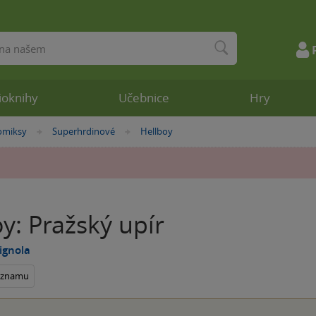
ioknihy
Učebnice
Hry
omiksy
Superhrdinové
Hellboy
»
»
y: Pražský upír
ignola
seznamu