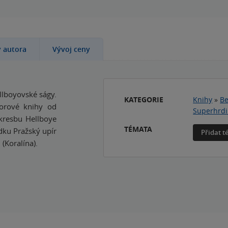
y autora
Vývoj ceny
llboyovské ságy.
KATEGORIE
Knihy
»
Be
orové knihy od
Superhrd
kresbu Hellboye
TÉMATA
dku Pražský upír
Přidat 
(Koralína).