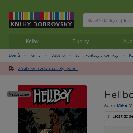
Vyhledávání
Knihy
E-knihy
Aud
Nacházíte
Domů
Knihy
Beletrie
Sci-fi, Fantasy a Komiksy
K
»
»
»
»
se
zde:
Zásilkovna zdarma celý týden!
Hellbo
Nedostupné
Autor
Mike M
Uložit do 