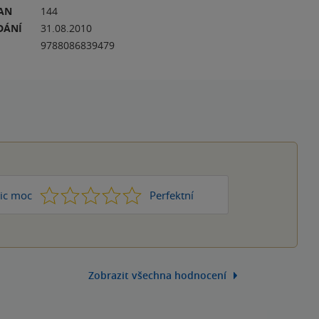
RAN
144
DÁNÍ
31.08.2010
9788086839479
1
2
3
4
5
ic moc
Perfektní
Zobrazit všechna hodnocení