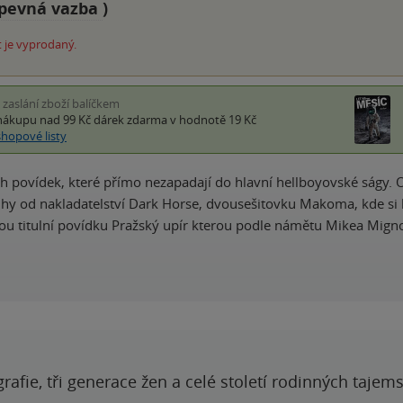
pevná vazba
)
 je vyprodaný.
i zaslání zboží balíčkem
nákupu nad 99 Kč
dárek zdarma
v hodnotě 19 Kč
shopové listy
ch povídek, které přímo nezapadají do hlavní hellboyovské ságy
hy od nakladatelství Dark Horse, dvousešitovku Makoma, kde si 
u titulní povídku Pražský upír kterou podle námětu Mikea Mignol
grafie, tři generace žen a celé století rodinných tajem