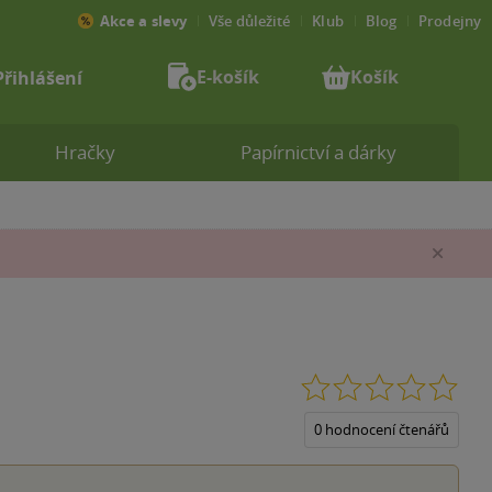
Akce a slevy
Vše důležité
Klub
Blog
Prodejny
E-košík
Košík
Přihlášení
Hračky
Papírnictví a dárky
Zav
0.0
z
5
0 hodnocení čtenářů
hvěz