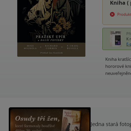
Kniha (
Produkt
Př
K 
E-
Kniha kratší
hororové kni
neuveřejněno
Jedna stará foto