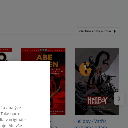
Všechny knihy autora
Následu
í a analýze
. Také nám
ia v originále.
Abe Sapien 9 -
Hellboy - Vstříc
je. Ale vše
oj
Ztracené životy a
mrtvým vodám