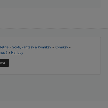
letrie
»
Sci-fi, Fantasy a Komiksy
»
Komiksy
»
inové
»
Hellboy
téma