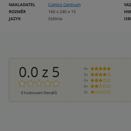
NAKLADATEL
Comics Centrum
VA
ROZMĚR
160 x 240 x 15
HM
JAZYK
čeština
IS
0.0
z
5
0×
5 hvězdiček
0×
4 hvězdičky
0×
3 hvězdičky
0×
2 hvězdičky
0×
0
hodnocení čtenářů
1 hvezdička