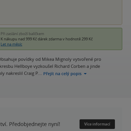
Při zaslání zboží balíčkem
K nákupu nad 999 Kč
dárek zdarma
v hodnotě 299 Kč
Let na měsíc
. Obsahuje povídky od Mikea Mignoly vytvořené pro
kresbu Hellboye vyzkoušel Richard Corben a jinde
y nakreslil Craig P.…
Přejít na celý popis
ství. Předobjednejte nyní!
Více informací