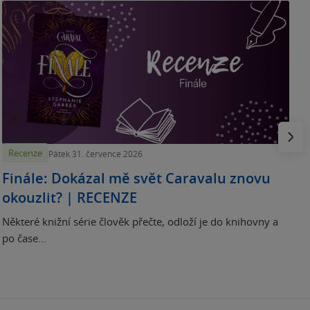
„
p
H
e
Násled
Recenze
Pátek 31. července 2026
Finále: Dokázal mě svět Caravalu znovu
okouzlit? | RECENZE
Některé knižní série člověk přečte, odloží je do knihovny a
po čase...