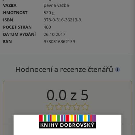
VAZBA
pevná vazba
HMOTNOST
520 g
ISBN
978-0-316-36213-9
POČET STRAN
400
DATUM VYDÁNÍ
26.10.2017
EAN
9780316362139
Hodnocení a recenze čtenářů
0.0
z
5
0
hodnocení čtenářů
0×
5 hvězdiček