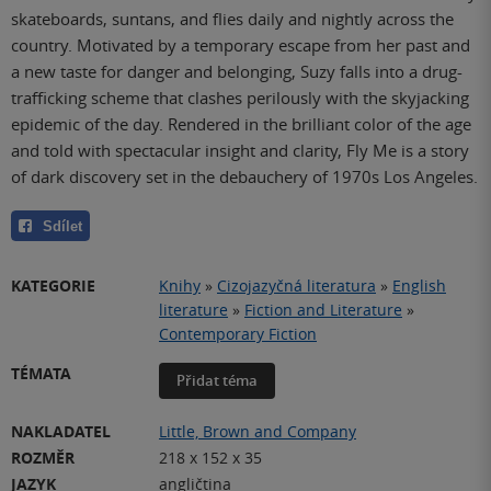
skateboards, suntans, and flies daily and nightly across the
country. Motivated by a temporary escape from her past and
a new taste for danger and belonging, Suzy falls into a drug-
trafficking scheme that clashes perilously with the skyjacking
epidemic of the day. Rendered in the brilliant color of the age
and told with spectacular insight and clarity, Fly Me is a story
of dark discovery set in the debauchery of 1970s Los Angeles.
Sdílet
KATEGORIE
Knihy
»
Cizojazyčná literatura
»
English
literature
»
Fiction and Literature
»
Contemporary Fiction
TÉMATA
Přidat téma
NAKLADATEL
Little, Brown and Company
ROZMĚR
218 x 152 x 35
JAZYK
angličtina