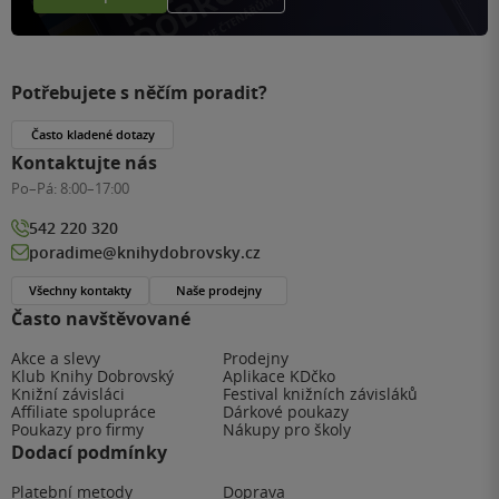
Potřebujete s něčím poradit?
Často kladené dotazy
Kontaktujte nás
Po–Pá:
8:00–17:00
542 220 320
poradime@knihydobrovsky.cz
Všechny kontakty
Naše prodejny
Často navštěvované
Akce a slevy
Prodejny
Klub Knihy Dobrovský
Aplikace KDčko
Knižní závisláci
Festival knižních závisláků
Affiliate spolupráce
Dárkové poukazy
Poukazy pro firmy
Nákupy pro školy
Dodací podmínky
Platební metody
Doprava