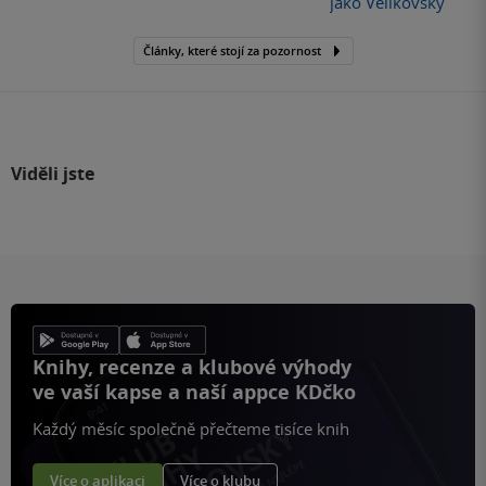
jako Velikovsky
Články, které stojí za pozornost
Viděli jste
Knihy, recenze a klubové výhody
ve vaší kapse a naší appce KDčko
Každý měsíc společně přečteme tisíce knih
Více o aplikaci
Více o klubu