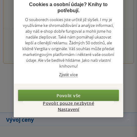
0×
4 hvězdičky
Cookies a osobní údaje? Knihy to
0×
3 hvězdičky
potřebují.
0×
2 hvězdičky
O souborech cookies jste určitě již slyšeli. I my je
0×
1 hvezdička
využíváme ke shromažďování a analýze informací,
aby náš e-shop dobře fungoval a mohli jsme ho
PŘIDEJTE SVÉ HODNOCENÍ KNIHY
nadále zlepšovat. Také nám pomáhají ukazovat
lepší a cílenější reklamu. Žádných 50 odstínů, ale
klidně Vergilia v originále. Váš souhlas může předat
1
2
3
4
5
marketingovým platformám i některé vaše osobní
údaje. Ale vše bedlivě hlídáme. Jako naši vlastní
knihovnu!
Zjistit více
Zobrazit všechna hodnocení
Přidat hodnocení
Povolit vše
Povolit pouze nezbytné
Nastavení
Vývoj ceny