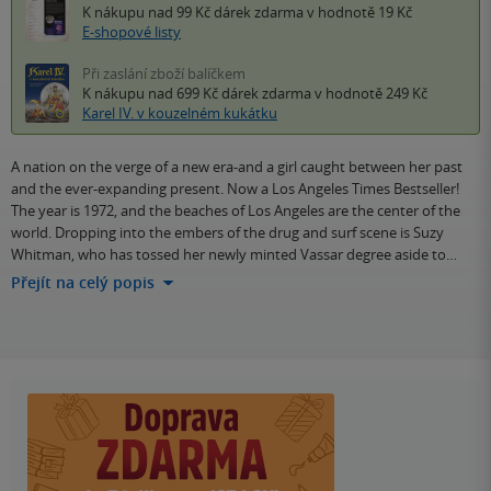
K nákupu nad 99 Kč
dárek zdarma
v hodnotě 19 Kč
E-shopové listy
Při zaslání zboží balíčkem
K nákupu nad 699 Kč
dárek zdarma
v hodnotě 249 Kč
Karel IV. v kouzelném kukátku
A nation on the verge of a new era-and a girl caught between her past
and the ever-expanding present. Now a Los Angeles Times Bestseller!
The year is 1972, and the beaches of Los Angeles are the center of the
world. Dropping into the embers of the drug and surf scene is Suzy
Whitman, who has tossed her newly minted Vassar degree aside to…
Přejít na celý popis