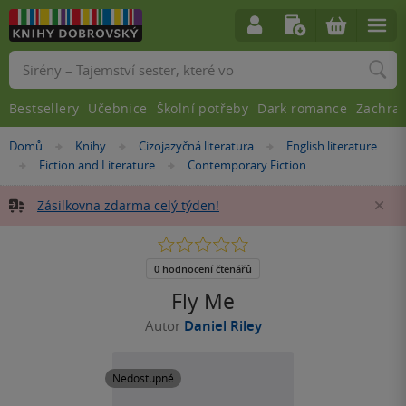
Vyhledávání
Bestsellery
Učebnice
Školní potřeby
Dark romance
Zachra
Nacházíte
Domů
Knihy
Cizojazyčná literatura
English literature
»
»
»
se
Fiction and Literature
Contemporary Fiction
»
»
zde:
Zásilkovna zdarma celý týden!
Za
0.0
z
5
0 hodnocení čtenářů
hvězdiček
Fly Me
Autor
Daniel Riley
Nedostupné