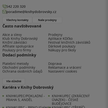
542 220 320
poradime@knihydobrovsky.cz
Všechny kontakty
Naše prodejny
Často navštěvované
Akce a slevy
Prodejny
Klub Knihy Dobrovský
Aplikace KDčko
Knižní závisláci
Festival knižních závisláků
Affiliate spolupráce
Dárkové poukazy
Poukazy pro firmy
Nákupy pro školy
Dodací podmínky
Platební metody
Doprava
Obchodní podmínky
Reklamace a vrácení
Ochrana osobních údajů
Nastavení cookies
Vše důležité
Kariéra v Knihy Dobrovský
KNIHKUPEC/POKLADNÍ -
KNIHKUPEC (ZKRÁCENÝ
PRAHA 5, ANDĚL
ÚVAZEK) - ČESKÉ
BUDĚJOVICE
KNIHKUPEC - BRNO (Galerie
KNIHKUPEC (TŘEBÍČ)