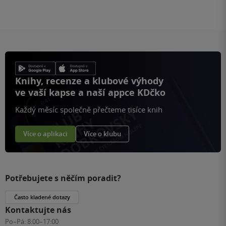
Knihy, recenze a klubové výhody
ve vaší kapse a naší appce KDčko
Každý měsíc společně přečteme tisíce knih
Více o aplikaci
Více o klubu
Potřebujete s něčím poradit?
Často kladené dotazy
Kontaktujte nás
Po–Pá:
8:00–17:00