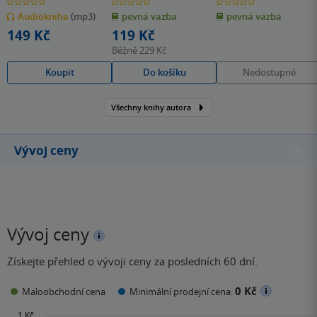
Tumlíř
0.0
0.0
0.0
z
z
z
Audiokniha
(mp3)
pevná vazba
pevná vazba
5
5
5
hvězdiček
hvězdiček
hvězdiček
149 Kč
119 Kč
Běžně
229 Kč
Koupit
Do košíku
Nedostupné
Všechny knihy autora
Vývoj ceny
Vývoj ceny
Získejte přehled o vývoji ceny za posledních 60 dní.
0 Kč
Maloobchodní cena
Minimální prodejní cena: