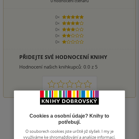
0
hodnocení čtenářů
0×
5 hvězdiček
0×
4 hvězdičky
0×
3 hvězdičky
0×
2 hvězdičky
0×
1 hvezdička
PŘIDEJTE SVÉ HODNOCENÍ KNIHY
Hodnocení našich knihkupců: 0.0 z 5
1
2
3
4
5
Zobrazit všechna hodnocení
Cookies a osobní údaje? Knihy to
potřebují.
Přidat hodnocení
O souborech cookies jste určitě již slyšeli. I my je
využíváme ke shromažďování a analýze informací,