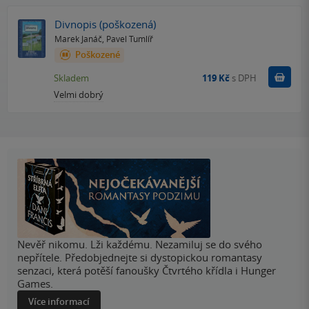
Divnopis (poškozená)
Marek Janáč
,
Pavel Tumlíř
Poškozené
Do k
Skladem
119 Kč
s DPH
Velmi dobrý
Nevěř nikomu. Lži každému. Nezamiluj se do svého
nepřítele. Předobjednejte si dystopickou romantasy
senzaci, která potěší fanoušky Čtvrtého křídla i Hunger
Games.
Více informací