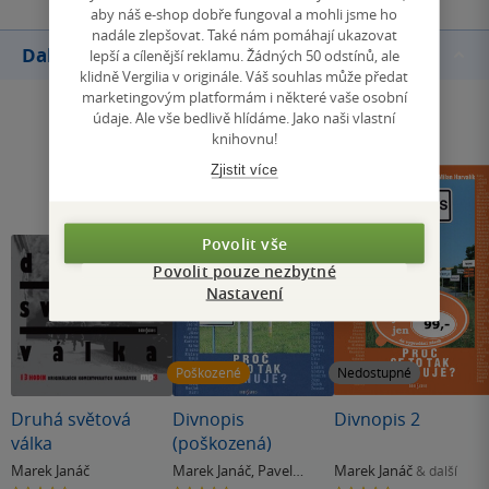
aby náš e-shop dobře fungoval a mohli jsme ho
nadále zlepšovat. Také nám pomáhají ukazovat
Další knihy autora
lepší a cílenější reklamu. Žádných 50 odstínů, ale
klidně Vergilia v originále. Váš souhlas může předat
marketingovým platformám i některé vaše osobní
údaje. Ale vše bedlivě hlídáme. Jako naši vlastní
knihovnu!
Zjistit více
Povolit vše
Povolit pouze nezbytné
Nastavení
Poškozené
Nedostupné
Druhá světová
Divnopis
Divnopis 2
válka
(poškozená)
Marek Janáč
Marek Janáč
,
Pavel
Marek Janáč
& další