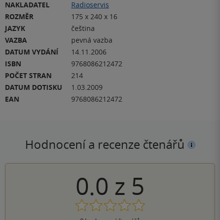
NAKLADATEL
Radioservis
ROZMĚR
175 x 240 x 16
JAZYK
čeština
VAZBA
pevná vazba
DATUM VYDÁNÍ
14.11.2006
ISBN
9768086212472
POČET STRAN
214
DATUM DOTISKU
1.03.2009
EAN
9768086212472
Hodnocení a recenze čtenářů
0.0
z
5