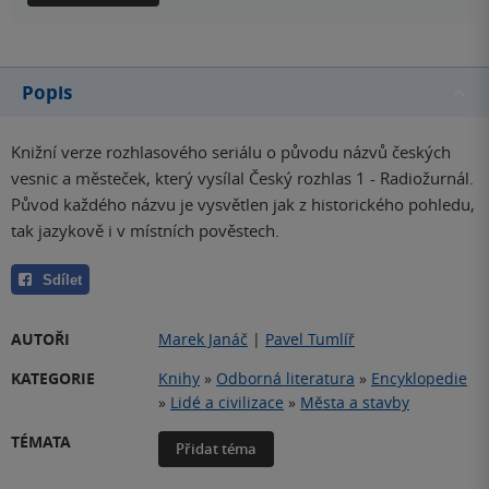
Popis
Knižní verze rozhlasového seriálu o původu názvů českých
vesnic a městeček, který vysílal Český rozhlas 1 - Radiožurnál.
Původ každého názvu je vysvětlen jak z historického pohledu,
tak jazykově i v místních pověstech.
Sdílet
AUTOŘI
Marek Janáč
|
Pavel Tumlíř
KATEGORIE
Knihy
»
Odborná literatura
»
Encyklopedie
»
Lidé a civilizace
»
Města a stavby
TÉMATA
Přidat téma