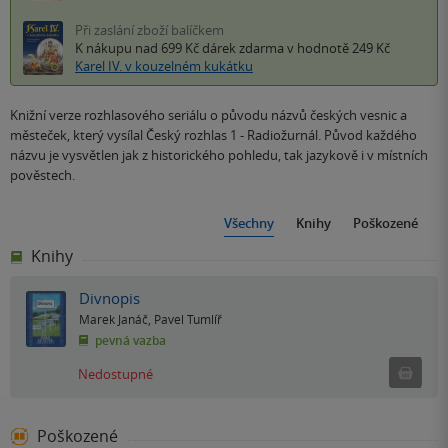
Při zaslání zboží balíčkem
K nákupu nad 699 Kč
dárek zdarma
v hodnotě 249 Kč
Karel IV. v kouzelném kukátku
Knižní verze rozhlasového seriálu o původu názvů českých vesnic a
městeček, který vysílal Český rozhlas 1 - Radiožurnál. Původ každého
názvu je vysvětlen jak z historického pohledu, tak jazykově i v místních
pověstech.
Všechny
Knihy
Poškozené
Knihy
Divnopis
Marek Janáč
,
Pavel Tumlíř
pevná vazba
Ned
Nedostupné
Poškozené