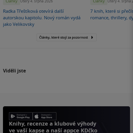
Články
Články
Úterý 4. srpna 2026
Úterý 4. srpna
Radka Třeštíková otevírá další
7 knih, které si přečí
autorskou kapitolu. Nový román vydá
romance, thrillery, d
jako Velikovsky
Články, které stojí za pozornost
Viděli jste
Knihy, recenze a klubové výhody
ve vaší kapse a naší appce KDčko