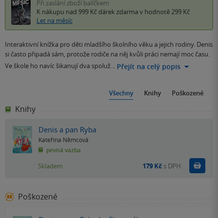
Při zaslání zboží balíčkem
K nákupu nad 999 Kč
dárek zdarma
v hodnotě 299 Kč
Let na měsíc
Interaktivní knížka pro děti mladšího školního věku a jejich rodiny. Denis
si často připadá sám, protože rodiče na něj kvůli práci nemají moc času.
Ve škole ho navíc šikanují dva spoluž…
Přejít na celý popis
Všechny
Knihy
Poškozené
Knihy
Denis a pan Ryba
Kateřina Němcová
pevná vazba
Do k
Skladem
179 Kč
s DPH
Poškozené