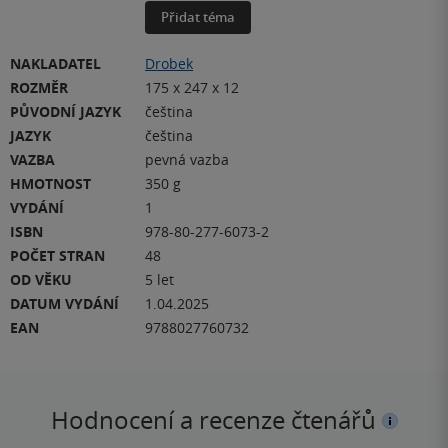
Přidat téma
NAKLADATEL
Drobek
ROZMĚR
175 x 247 x 12
PŮVODNÍ JAZYK
čeština
JAZYK
čeština
VAZBA
pevná vazba
HMOTNOST
350 g
VYDÁNÍ
1
ISBN
978-80-277-6073-2
POČET STRAN
48
OD VĚKU
5 let
DATUM VYDÁNÍ
1.04.2025
EAN
9788027760732
Hodnocení a recenze čtenářů