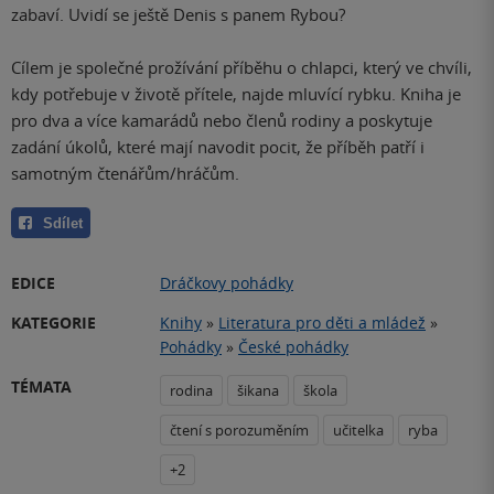
zabaví. Uvidí se ještě Denis s panem Rybou?
Cílem je společné prožívání příběhu o chlapci, který ve chvíli,
kdy potřebuje v životě přítele, najde mluvící rybku. Kniha je
pro dva a více kamarádů nebo členů rodiny a poskytuje
zadání úkolů, které mají navodit pocit, že příběh patří i
samotným čtenářům/hráčům.
Sdílet
EDICE
Dráčkovy pohádky
KATEGORIE
Knihy
»
Literatura pro děti a mládež
»
Pohádky
»
České pohádky
TÉMATA
rodina
šikana
škola
čtení s porozuměním
učitelka
ryba
+2