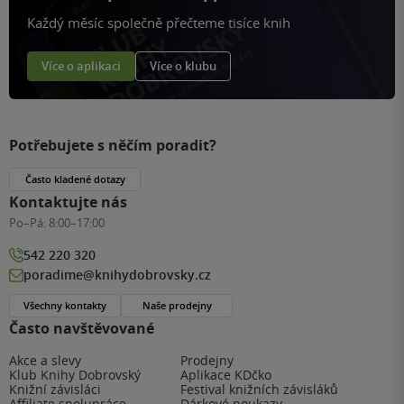
Každý měsíc společně přečteme tisíce knih
Více o aplikaci
Více o klubu
Potřebujete s něčím poradit?
Často kladené dotazy
Kontaktujte nás
Po–Pá:
8:00–17:00
542 220 320
poradime@knihydobrovsky.cz
Všechny kontakty
Naše prodejny
Často navštěvované
Akce a slevy
Prodejny
Klub Knihy Dobrovský
Aplikace KDčko
Knižní závisláci
Festival knižních závisláků
Affiliate spolupráce
Dárkové poukazy