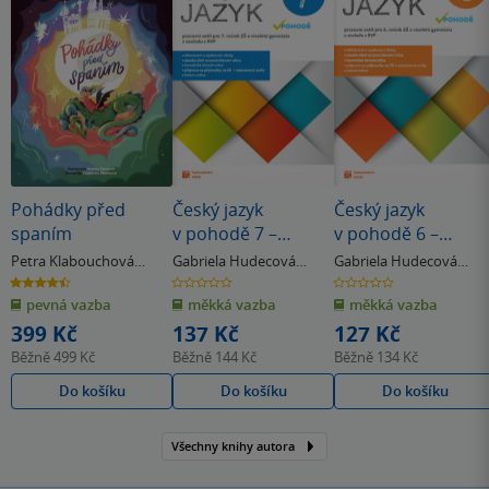
Pohádky před
Český jazyk
Český jazyk
spaním
v pohodě 7 –
v pohodě 6 –
pracovní sešit
pracovní sešit
Petra Klabouchová
Gabriela Hudecová
Gabriela Hudecová
& další
& další
& další
4.5
0.0
0.0
z
z
z
pevná vazba
měkká vazba
měkká vazba
5
5
5
hvězdiček
hvězdiček
hvězdiček
399 Kč
137 Kč
127 Kč
Běžně
499 Kč
Běžně
144 Kč
Běžně
134 Kč
Do košíku
Do košíku
Do košíku
Všechny knihy autora