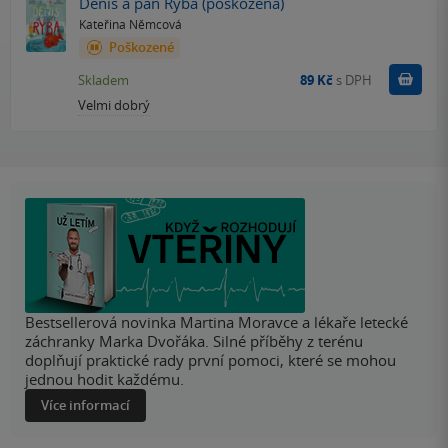
Denis a pan Ryba (poškozená)
Kateřina Němcová
Poškozené
Do k
Skladem
89 Kč
s DPH
Velmi dobrý
Bestsellerová novinka Martina Moravce a lékaře letecké
záchranky Marka Dvořáka. Silné příběhy z terénu
doplňují praktické rady první pomoci, které se mohou
jednou hodit každému.
Více informací