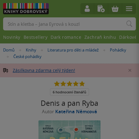
Vyhledávání
Novinky
Bestsellery
Dark romance
Zachraň knihu
Dárkové 
Nacházíte
Domů
Knihy
Literatura pro děti a mládež
Pohádky
»
»
»
se
České pohádky
»
zde:
Zásilkovna zdarma celý týden!
Za
4.8
z
5
6 hodnocení čtenářů
hvězdiček
Denis a pan Ryba
Autor
Kateřina Němcová