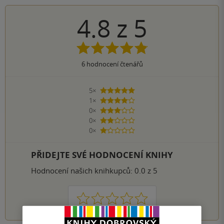
4.8
z
5
6
hodnocení čtenářů
5×
5 hvězdiček
1×
4 hvězdičky
0×
3 hvězdičky
0×
2 hvězdičky
0×
1 hvezdička
PŘIDEJTE SVÉ HODNOCENÍ KNIHY
Hodnocení našich knihkupců: 0.0 z 5
1
2
3
4
5