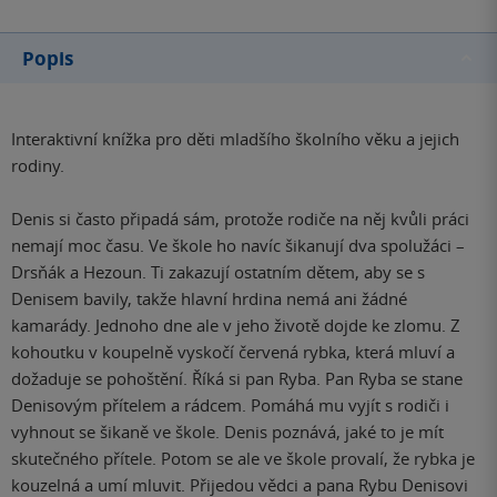
Popis
Interaktivní knížka pro děti mladšího školního věku a jejich
rodiny.
Denis si často připadá sám, protože rodiče na něj kvůli práci
nemají moc času. Ve škole ho navíc šikanují dva spolužáci –
Drsňák a Hezoun. Ti zakazují ostatním dětem, aby se s
Denisem bavily, takže hlavní hrdina nemá ani žádné
kamarády. Jednoho dne ale v jeho životě dojde ke zlomu. Z
kohoutku v koupelně vyskočí červená rybka, která mluví a
dožaduje se pohoštění. Říká si pan Ryba. Pan Ryba se stane
Denisovým přítelem a rádcem. Pomáhá mu vyjít s rodiči i
vyhnout se šikaně ve škole. Denis poznává, jaké to je mít
skutečného přítele. Potom se ale ve škole provalí, že rybka je
kouzelná a umí mluvit. Přijedou vědci a pana Rybu Denisovi