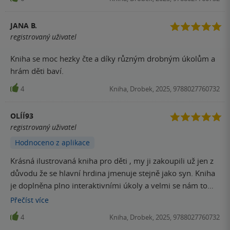
motoriku, paměť, vyjadřování a další nezbytně důležité
oblasti pro zdravý vývoj dítěte. Už se moc těším, jak si
JANA B.
knihu zahraju s dětmi
registrovaný uživatel
Kniha se moc hezky čte a díky různým drobným úkolům a
hrám děti baví.
4
Kniha, Drobek, 2025, 9788027760732
OLÍÍ93
registrovaný uživatel
Hodnoceno z aplikace
Krásná ilustrovaná kniha pro děti , my ji zakoupili už jen z
důvodu že se hlavní hrdina jmenuje stejně jako syn. Kniha
je doplněna plno interaktivními úkoly a velmi se nám to
líbí
Přečíst
více
4
Kniha, Drobek, 2025, 9788027760732