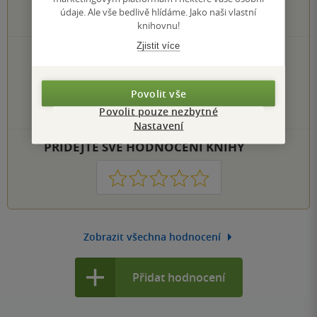
údaje. Ale vše bedlivě hlídáme. Jako naši vlastní
0
hodnocení čtenářů
knihovnu!
Zjistit více
0×
5 hvězdiček
0×
4 hvězdičky
0×
3 hvězdičky
Povolit vše
0×
2 hvězdičky
Povolit pouze nezbytné
0×
1 hvezdička
Nastavení
PŘIDEJTE SVÉ HODNOCENÍ KNIHY
1
2
3
4
5
Zobrazit všechna hodnocení
Přidat hodnocení