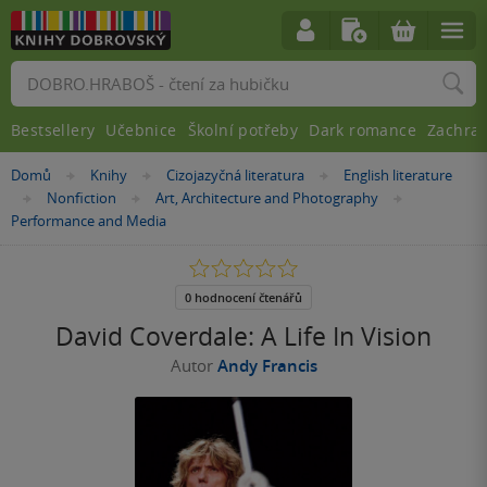
Vyhledávání
Bestsellery
Učebnice
Školní potřeby
Dark romance
Zachra
Nacházíte
Domů
Knihy
Cizojazyčná literatura
English literature
»
»
»
se
Nonfiction
Art, Architecture and Photography
»
»
»
zde:
Performance and Media
0.0
z
5
0 hodnocení čtenářů
hvězdiček
David Coverdale: A Life In Vision
Autor
Andy Francis