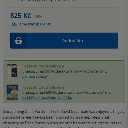
825 Kč
s DPH
Jsme transparentní
Do košíku
Při zaslání zboží balíčkem
K nákupu nad 99 Kč
dárek zdarma
v hodnotě 19 Kč
E-shopové listy
Při zaslání zboží balíčkem
K nákupu nad 699 Kč
dárek zdarma
v hodnotě 249 Kč
Karel IV. v kouzelném kukátku
Since joining Deep Purple in 1973, David Coverdale has enjoyed a hugely
successful career. Having been plucked from semi-professional
obscurity by Deep Purple, within months he was cavorting around the