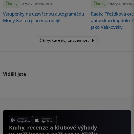
Články
Články
Pátek 7. srpna 2026
Úterý 4. srpna
Vstupenky na uzavřenou autogramiádu
Radka Třeštíková otev
Mony Kasten jsou v prodeji!
autorskou kapitolu.
jako Velikovsky
Články, které stojí za pozornost
Viděli jste
Knihy, recenze a klubové výhody