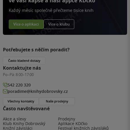
ve vaší kapse a naší appce KDčko
Každý měsíc společně přečteme tisíce knih
Více o aplikaci
Více o klubu
Potřebujete s něčím poradit?
Často kladené dotazy
Kontaktujte nás
Po–Pá:
8:00–17:00
542 220 320
poradime@knihydobrovsky.cz
Všechny kontakty
Naše prodejny
Často navštěvované
Akce a slevy
Prodejny
Klub Knihy Dobrovský
Aplikace KDčko
Knižní závisláci
Festival knižních závisláků