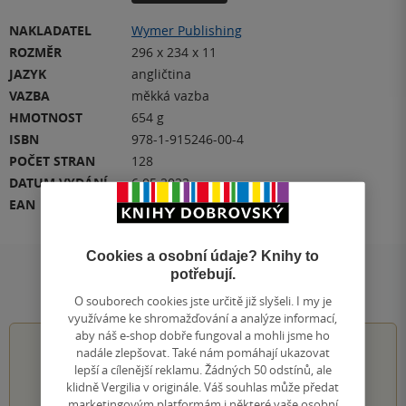
NAKLADATEL
Wymer Publishing
ROZMĚR
296 x 234 x 11
JAZYK
angličtina
VAZBA
měkká vazba
HMOTNOST
654 g
ISBN
978-1-915246-00-4
POČET STRAN
128
DATUM VYDÁNÍ
6.05.2022
EAN
9781915246004
Cookies a osobní údaje? Knihy to
potřebují.
Hodnocení a recenze čtenářů
O souborech cookies jste určitě již slyšeli. I my je
využíváme ke shromažďování a analýze informací,
aby náš e-shop dobře fungoval a mohli jsme ho
0.0
z
5
nadále zlepšovat. Také nám pomáhají ukazovat
lepší a cílenější reklamu. Žádných 50 odstínů, ale
klidně Vergilia v originále. Váš souhlas může předat
marketingovým platformám i některé vaše osobní