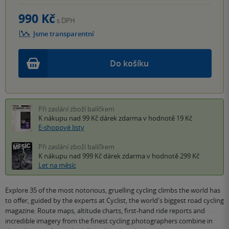
990 Kč
s DPH
Jsme transparentní
Do košíku
Při zaslání zboží balíčkem
K nákupu nad 99 Kč
dárek zdarma
v hodnotě 19 Kč
E-shopové listy
Při zaslání zboží balíčkem
K nákupu nad 999 Kč
dárek zdarma
v hodnotě 299 Kč
Let na měsíc
Explore 35 of the most notorious, gruelling cycling climbs the world has
to offer, guided by the experts at Cyclist, the world's biggest road cycling
magazine. Route maps, altitude charts, first-hand ride reports and
incredible imagery from the finest cycling photographers combine in