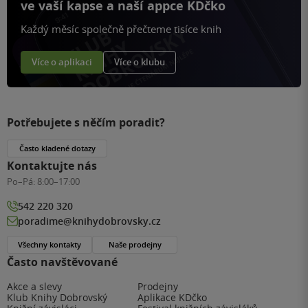
ve vaší kapse a naší appce KDčko
Každý měsíc společně přečteme tisíce knih
Více o aplikaci
Více o klubu
Potřebujete s něčím poradit?
Často kladené dotazy
Kontaktujte nás
Po–Pá:
8:00–17:00
542 220 320
poradime@knihydobrovsky.cz
Všechny kontakty
Naše prodejny
Často navštěvované
Akce a slevy
Prodejny
Klub Knihy Dobrovský
Aplikace KDčko