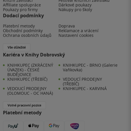
Knižní závisláci
Festival knižních závisláků
Affiliate spolupráce
Dárkové poukazy
Poukazy pro firmy
Nákupy pro školy
Dodací podmínky
Platební metody
Doprava
Obchodní podmínky
Reklamace a vrácení
Ochrana osobních údajů
Nastavení cookies
Vše důležité
Kariéra v Knihy Dobrovský
KNIHKUPEC (ZKRÁCENÝ
KNIHKUPEC - BRNO (Galerie
ÚVAZEK) - ČESKÉ
Vaňkovka)
BUDĚJOVICE
KNIHKUPEC (TŘEBÍČ)
VEDOUCÍ PRODEJNY
(TŘEBÍČ)
VEDOUCÍ PRODEJNY
KNIHKUPEC - KARVINÁ
(OLOMOUC - OC HANÁ)
Volné pracovní pozice
Platební metody