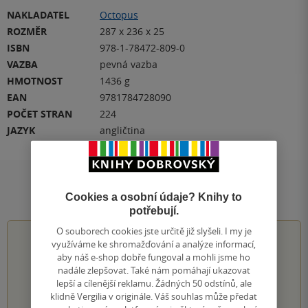
NAKLADATEL
Octopus
ROZMĚR
287 x 236 x 25
ISBN
978-1-78472-809-0
VAZBA
pevná vazba
HMOTNOST
1436 g
EAN
9781784728090
POČET STRAN
224
JAZYK
angličtina
Hodnocení a recenze čtenářů
Cookies a osobní údaje? Knihy to
potřebují.
O souborech cookies jste určitě již slyšeli. I my je
0.0
z
5
využíváme ke shromažďování a analýze informací,
aby náš e-shop dobře fungoval a mohli jsme ho
nadále zlepšovat. Také nám pomáhají ukazovat
lepší a cílenější reklamu. Žádných 50 odstínů, ale
klidně Vergilia v originále. Váš souhlas může předat
0
hodnocení čtenářů