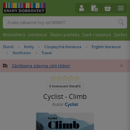
Vyhledávání
Bestsellery
Učebnice
Školní potřeby
Dark romance
Zachra
Nacházíte
Domů
Knihy
Cizojazyčná literatura
English literature
»
»
»
se
Nonfiction
Travel
»
»
zde:
Zásilkovna zdarma celý týden!
Za
0.0
z
5
0 hodnocení čtenářů
hvězdiček
Cyclist - Climb
Autor
Cyclist