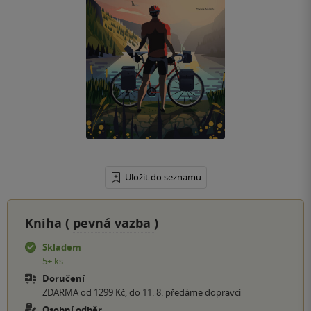
Uložit do seznamu
Kniha (
pevná vazba
)
Skladem
5+ ks
Doručení
ZDARMA od 1299 Kč, do 11. 8. předáme dopravci
Osobní odběr