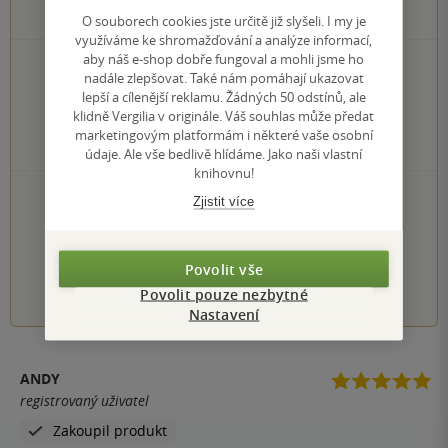
1
hodnocení čtenářů
O souborech cookies jste určitě již slyšeli. I my je
využíváme ke shromažďování a analýze informací,
aby náš e-shop dobře fungoval a mohli jsme ho
1×
5 hvězdiček
nadále zlepšovat. Také nám pomáhají ukazovat
0×
4 hvězdičky
lepší a cílenější reklamu. Žádných 50 odstínů, ale
0×
3 hvězdičky
klidně Vergilia v originále. Váš souhlas může předat
0×
2 hvězdičky
marketingovým platformám i některé vaše osobní
0×
1 hvezdička
údaje. Ale vše bedlivě hlídáme. Jako naši vlastní
knihovnu!
PŘIDEJTE SVÉ HODNOCENÍ KNIHY
Zjistit více
Hodnocení našich knihkupců: 0.0 z 5
Povolit vše
1
2
3
4
5
Povolit pouze nezbytné
Nastavení
ANDY
registrovaný uživatel
Zakoupil produkt