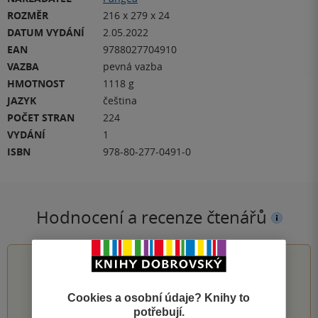
ROZMĚR
216 x 279 x 24
DATUM VYDÁNÍ
2.05.2022
EAN
9788027704910
VAZBA
pevná vazba
HMOTNOST
1118 g
JAZYK
čeština
POČET STRAN
224
VYDÁNÍ
1
ISBN
978-80-277-0491-0
Hodnocení a recenze čtenářů
5.0
z
5
Cookies a osobní údaje? Knihy to
potřebují.