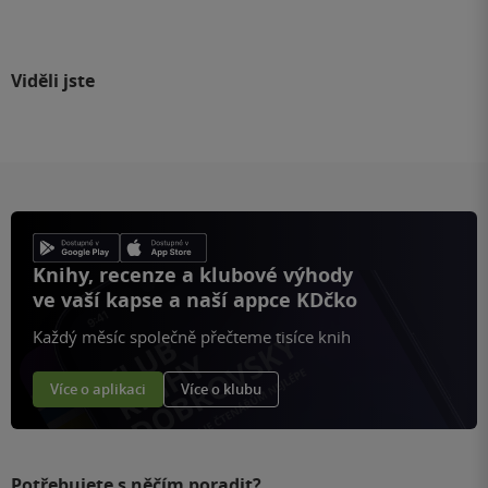
Viděli jste
Knihy, recenze a klubové výhody
ve vaší kapse a naší appce KDčko
Každý měsíc společně přečteme tisíce knih
Více o aplikaci
Více o klubu
Potřebujete s něčím poradit?