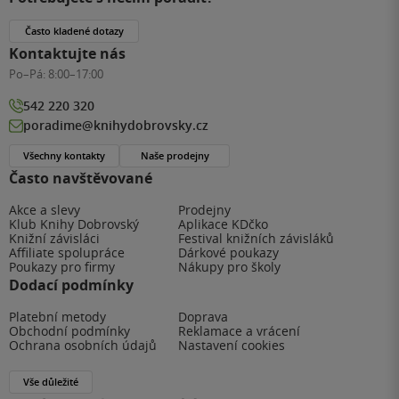
Často kladené dotazy
Kontaktujte nás
Po–Pá:
8:00–17:00
542 220 320
poradime@knihydobrovsky.cz
Všechny kontakty
Naše prodejny
Často navštěvované
Akce a slevy
Prodejny
Klub Knihy Dobrovský
Aplikace KDčko
Knižní závisláci
Festival knižních závisláků
Affiliate spolupráce
Dárkové poukazy
Poukazy pro firmy
Nákupy pro školy
Dodací podmínky
Platební metody
Doprava
Obchodní podmínky
Reklamace a vrácení
Ochrana osobních údajů
Nastavení cookies
Vše důležité