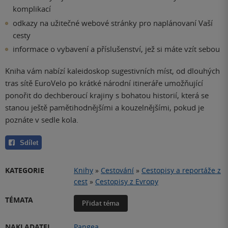
komplikací
odkazy na užitečné webové stránky pro naplánovaní Vaší
cesty
informace o vybavení a příslušenství, jež si máte vzít sebou
Kniha vám nabízí kaleidoskop sugestivních míst, od dlouhých
tras sítě EuroVelo po krátké národní itineráře umožňující
ponořit do dechberoucí krajiny s bohatou historií, která se
stanou ještě pamětihodnějšími a kouzelnějšími, pokud je
poznáte v sedle kola.
Sdílet
KATEGORIE
Knihy
»
Cestování
»
Cestopisy a reportáže z
cest
»
Cestopisy z Evropy
TÉMATA
Přidat téma
NAKLADATEL
Pangea