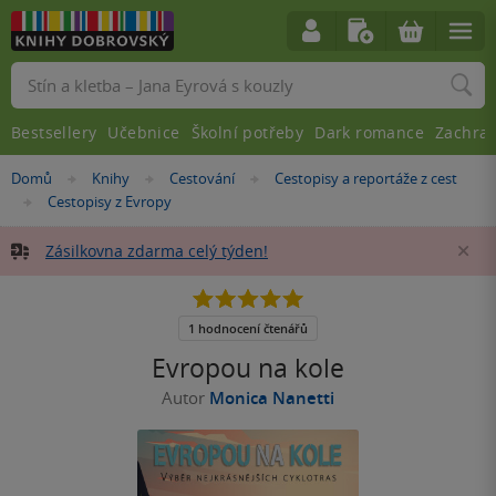
Vyhledávání
Bestsellery
Učebnice
Školní potřeby
Dark romance
Zachra
Nacházíte
Domů
Knihy
Cestování
Cestopisy a reportáže z cest
»
»
»
se
Cestopisy z Evropy
»
zde:
Zásilkovna zdarma celý týden!
Za
5.0
z
5
1 hodnocení čtenářů
hvězdiček
Evropou na kole
Autor
Monica Nanetti