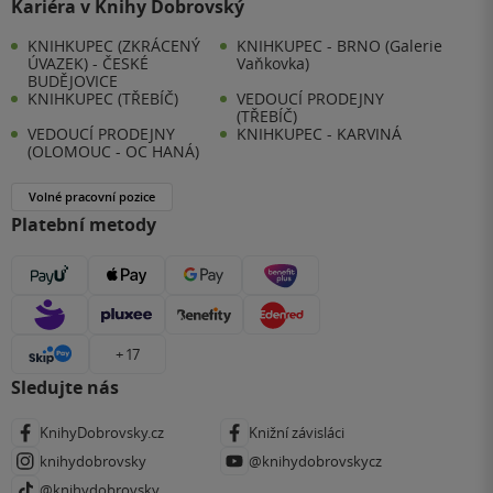
Kariéra v Knihy Dobrovský
KNIHKUPEC (ZKRÁCENÝ
KNIHKUPEC - BRNO (Galerie
ÚVAZEK) - ČESKÉ
Vaňkovka)
BUDĚJOVICE
KNIHKUPEC (TŘEBÍČ)
VEDOUCÍ PRODEJNY
(TŘEBÍČ)
VEDOUCÍ PRODEJNY
KNIHKUPEC - KARVINÁ
(OLOMOUC - OC HANÁ)
Volné pracovní pozice
Platební metody
+ 17
Sledujte nás
KnihyDobrovsky.cz
Knižní závisláci
knihydobrovsky
@knihydobrovskycz
@knihydobrovsky