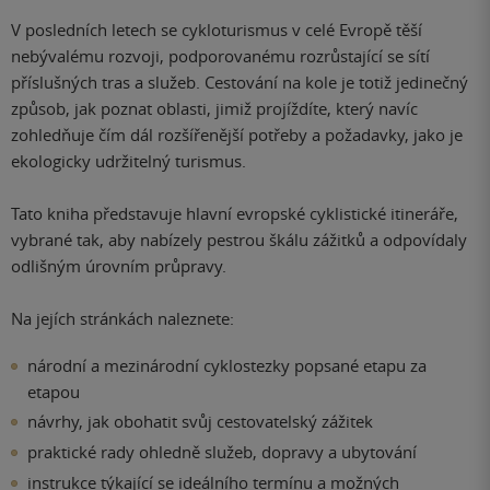
V posledních letech se cykloturismus v celé Evropě těší
nebývalému rozvoji, podporovanému rozrůstající se sítí
příslušných tras a služeb. Cestování na kole je totiž jedinečný
způsob, jak poznat oblasti, jimiž projíždíte, který navíc
zohledňuje čím dál rozšířenější potřeby a požadavky, jako je
ekologicky udržitelný turismus.
Tato kniha představuje hlavní evropské cyklistické itineráře,
vybrané tak, aby nabízely pestrou škálu zážitků a odpovídaly
odlišným úrovním průpravy.
Na jejích stránkách naleznete:
národní a mezinárodní cyklostezky popsané etapu za
etapou
návrhy, jak obohatit svůj cestovatelský zážitek
praktické rady ohledně služeb, dopravy a ubytování
instrukce týkající se ideálního termínu a možných