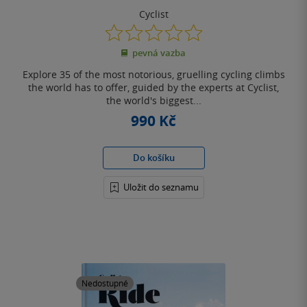
Cyclist
0.0
z
pevná vazba
5
hvězdiček
Explore 35 of the most notorious, gruelling cycling climbs
the world has to offer, guided by the experts at Cyclist,
the world's biggest...
990 Kč
Do košíku
Uložit do seznamu
Nedostupné