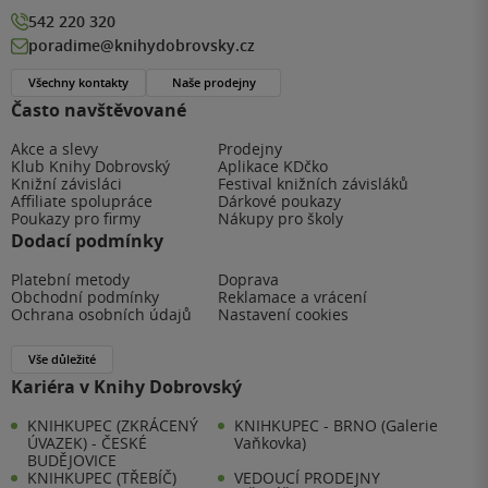
542 220 320
poradime@knihydobrovsky.cz
Všechny kontakty
Naše prodejny
Často navštěvované
Akce a slevy
Prodejny
Klub Knihy Dobrovský
Aplikace KDčko
Knižní závisláci
Festival knižních závisláků
Affiliate spolupráce
Dárkové poukazy
Poukazy pro firmy
Nákupy pro školy
Dodací podmínky
Platební metody
Doprava
Obchodní podmínky
Reklamace a vrácení
Ochrana osobních údajů
Nastavení cookies
Vše důležité
Kariéra v Knihy Dobrovský
KNIHKUPEC (ZKRÁCENÝ
KNIHKUPEC - BRNO (Galerie
ÚVAZEK) - ČESKÉ
Vaňkovka)
BUDĚJOVICE
KNIHKUPEC (TŘEBÍČ)
VEDOUCÍ PRODEJNY