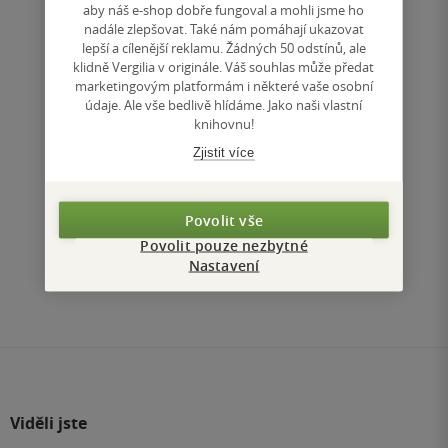
aby náš e-shop dobře fungoval a mohli jsme ho
nadále zlepšovat. Také nám pomáhají ukazovat
Nedostupné
lepší a cílenější reklamu. Žádných 50 odstínů, ale
klidně Vergilia v originále. Váš souhlas může předat
Uložit do seznamu
marketingovým platformám i některé vaše osobní
údaje. Ale vše bedlivě hlídáme. Jako naši vlastní
knihovnu!
Zjistit více
Nahoru
Povolit vše
Zobrazeno 3 z 3
Povolit pouze nezbytné
Nastavení
1
/ 1
Přejít
na
stránku
Viděli jste