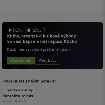
Knihy, recenze a klubové výhody
ve vaší kapse a naší appce KDčko
Každý měsíc společně přečteme tisíce knih
Více o aplikaci
Více o klubu
Potřebujete s něčím poradit?
Často kladené dotazy
Kontaktujte nás
Po–Pá:
8:00–17:00