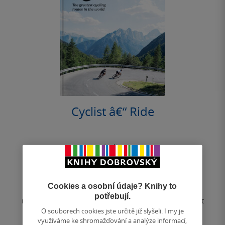
Cyclist â€“ Ride
Cyclist
0.0
z
pevná vazba
5
hvězdiček
Cookies a osobní údaje? Knihy to
Explore 50 of the greatest, most thrilling road cycling
potřebují.
routes the world has to offer, guided by the experts at
the world''s biggest road...
O souborech cookies jste určitě již slyšeli. I my je
využíváme ke shromažďování a analýze informací,