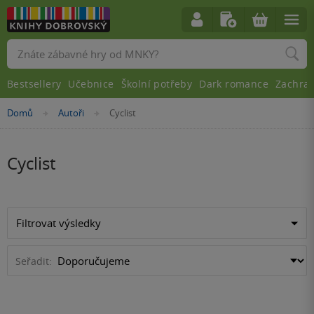
Vyhledávání
Bestsellery
Učebnice
Školní potřeby
Dark romance
Zachra
Nacházíte
Domů
Autoři
Cyclist
»
»
se
zde:
Cyclist
Filtrovat výsledky
Seřadit: