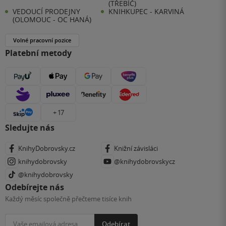
(TŘEBÍČ)
VEDOUCÍ PRODEJNY
KNIHKUPEC - KARVINÁ
(OLOMOUC - OC HANÁ)
Volné pracovní pozice
Platební metody
+ 17
Sledujte nás
KnihyDobrovsky.cz
Knižní závisláci
knihydobrovsky
@knihydobrovskycz
@knihydobrovsky
Odebírejte nás
Každý měsíc společně přečteme tisíce knih
Odebírat