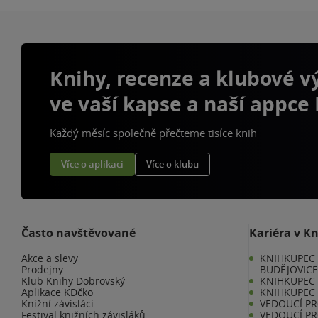
Knihy, recenze a klubové 
ve vaší kapse a naší appce
Každý měsíc společně přečteme tisíce knih
Více o aplikaci
Více o klubu
Často navštěvované
Kariéra v K
Akce a slevy
KNIHKUPEC 
Prodejny
BUDĚJOVIC
Klub Knihy Dobrovský
KNIHKUPEC -
Aplikace KDčko
KNIHKUPEC 
Knižní závisláci
VEDOUCÍ PR
Festival knižních závisláků
VEDOUCÍ PR