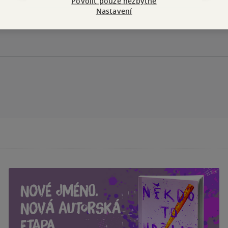
Povolit pouze nezbytné
Nastavení