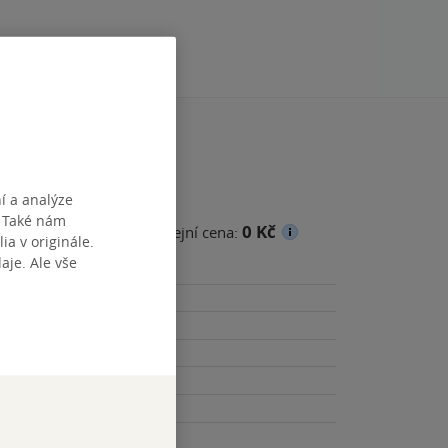
í a analýze
. Také nám
0 Kč
cena
Minimální prodejní cena:
ia v originále.
je. Ale vše