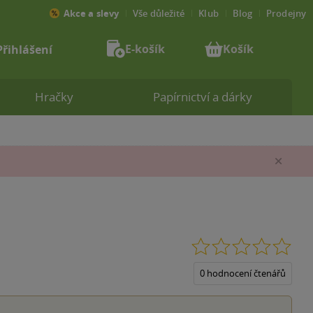
Akce a slevy
Vše důležité
Klub
Blog
Prodejny
E-košík
Košík
Přihlášení
Hračky
Papírnictví a dárky
Zav
0.0
z
5
0 hodnocení čtenářů
hvěz