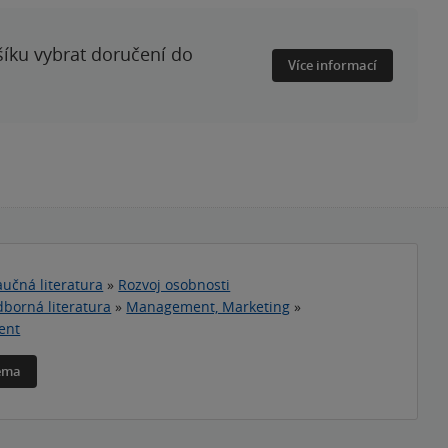
šíku vybrat doručení do
Více informací
učná literatura
»
Rozvoj osobnosti
borná literatura
»
Management, Marketing
»
ent
téma