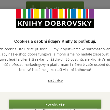
Přidat hodnocení
Cookies a osobní údaje? Knihy to potřebují.
h cookies jste určitě již slyšeli. I my je využíváme ke shromažďován
, aby náš e-shop dobře fungoval a mohli jsme ho nadále zlepšovat
Maloobchodní 
 dní.
vat lepší a cílenější reklamu. Žádných 50 odstínů, ale klidně Vergil
s může předat marketingovým platformám i některé vaše osobní úda
bedlivě hlídáme. Jako naši vlastní knihovnu!
Zjistit více
Povolit vše