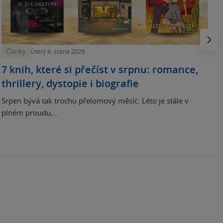
N
p
Násled
Články
Úterý 4. srpna 2026
7 knih, které si přečíst v srpnu: romance,
thrillery, dystopie i biografie
Srpen bývá tak trochu přelomový měsíc. Léto je stále v
plném proudu,...