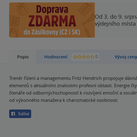
Od 3. do 9. srpn
výdejního místa
0
Popis
Hodnocení
Vývoj cen
Trenér řízení a managementu Fritz Hendrich propojuje dávná
elementů s aktuálními znalostmi profesní oblasti. Energie čty
čtenáře od odbornýchschopností k rozvíjení emoční a sociál
od výkonného manažera k charizmatické osobnosti.
Sdílet