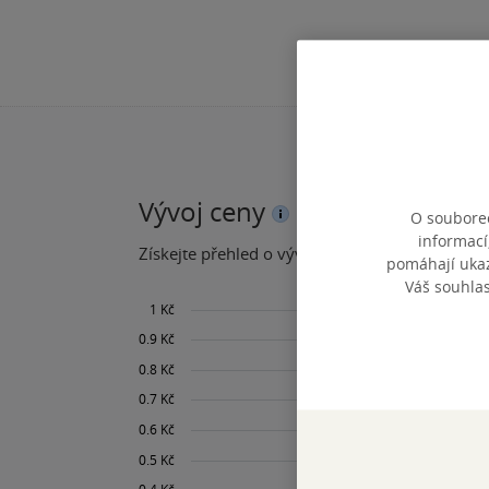
Vývoj ceny
O souborec
informací
Získejte přehled o vývoji ceny za posledních 60
pomáhají ukazo
Váš souhla