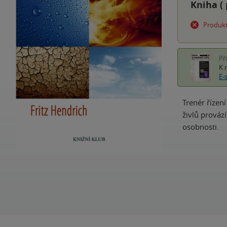
Kniha (
Produkt
Př
K 
E-
Trenér řízen
živlů prováz
osobnosti.