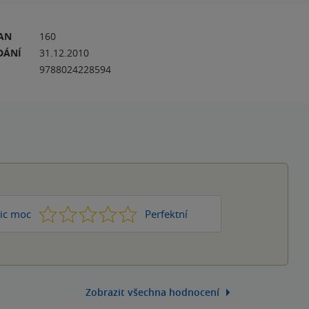
RAN
160
DÁNÍ
31.12.2010
9788024228594
1
2
3
4
5
ic moc
Perfektní
Zobrazit všechna hodnocení