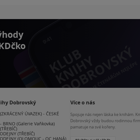
výhody
 KDčko
nihy Dobrovský
Více o nás
(ZKRÁCENÝ ÚVAZEK) - ČESKÉ
Spojuje nás nejen láska ke knihám. K
E
Dobrovský vždy budou rodinnou firm
 BRNO (Galerie Vaňkovka)
pamatuje na své kořeny.
(TŘEBÍČ)
ODEJNY (TŘEBÍČ)
ODEJNY (OLOMOUC - OC HANÁ)