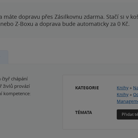
a máte dopravu přes Zásilkovnu zdarma. Stačí si v ko
 nebo Z-Boxu a doprava bude automaticky za 0 Kč.
y
 čtyř chápání
ř živlů provází
KATEGORIE
Knihy
»
Na
ní kompetence:
Knihy
»
Od
Managem
TÉMATA
Přidat 