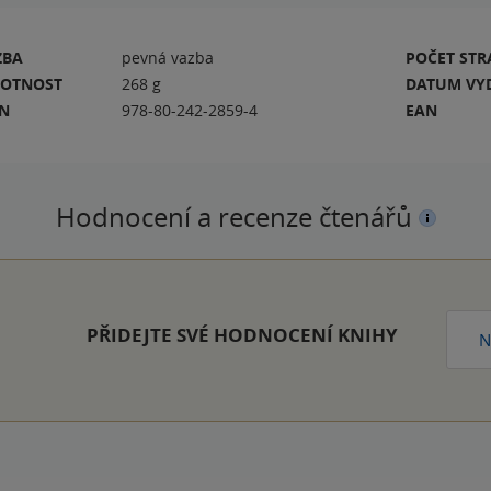
ZBA
pevná vazba
POČET ST
OTNOST
268 g
DATUM VY
BN
978-80-242-2859-4
EAN
Hodnocení a recenze čtenářů
PŘIDEJTE SVÉ HODNOCENÍ KNIHY
N