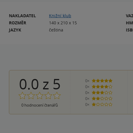
NAKLADATEL
Knižní klub
VA
ROZMĚR
140 x 210 x 15
HM
JAZYK
čeština
IS
0.0
z
5
0×
5 hvězdiček
0×
4 hvězdičky
0×
3 hvězdičky
0×
2 hvězdičky
0×
0
hodnocení čtenářů
1 hvezdička