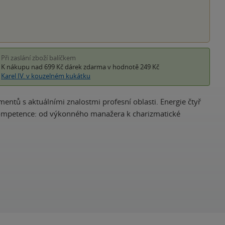
Při zaslání zboží balíčkem
K nákupu nad 699 Kč
dárek zdarma
v hodnotě 249 Kč
Karel IV. v kouzelném kukátku
entů s aktuálními znalostmi profesní oblasti. Energie čtyř
 kompetence: od výkonného manažera k charizmatické