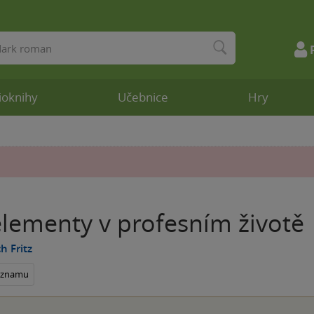
ioknihy
Učebnice
Hry
elementy v profesním životě
h Fritz
seznamu