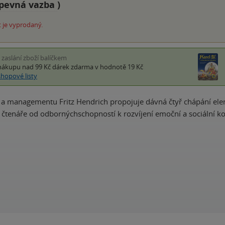
pevná vazba
)
 je vyprodaný.
i zaslání zboží balíčkem
nákupu nad 99 Kč
dárek zdarma
v hodnotě 19 Kč
shopové listy
í a managementu Fritz Hendrich propojuje dávná čtyř chápání elem
í čtenáře od odbornýchschopností k rozvíjení emoční a sociální