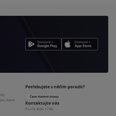
Potřebujete s něčím poradit?
nihy
Často kladené dotazy
ou, která
Kontaktujte nás
Po–Pá:
8:00–17:00