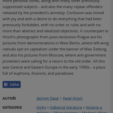
more personal zones, along with many other previously
suppressed subjects - and also the many repeat offenders
released by the president's amnesty. Confusion was mixed
with joy and with a desire to do everything that had been
previously forbidden, with no order or rules and with no
more than abstract and idealized objectives. A counterpart to
Hroch's photographs from post-revolution Prague are his
pictures from demonstrations in West Berlin, where left-wing
radicals spit on capitalism under the banner of Mao Zedong,
and also his pictures from Moscow, where anti-government
protesters were calling for a return to the old order. All this
was Central and Eastern Europe in the early 1990s - a place
full of euphoria, illusions, and paradoxes.
Sdílet
AUTOŘI
Jáchym Topol
|
Pavel Hroch
KATEGORIE
Knihy
»
Odborná literatura
»
Historie a
military
»
Dějiny/Historie
»
Moderní dějiny