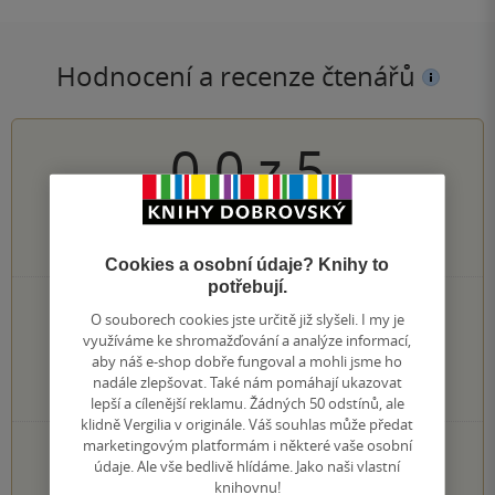
Hodnocení a recenze čtenářů
0.0
z
5
0
hodnocení čtenářů
Cookies a osobní údaje? Knihy to
potřebují.
0×
5 hvězdiček
O souborech cookies jste určitě již slyšeli. I my je
0×
4 hvězdičky
využíváme ke shromažďování a analýze informací,
0×
3 hvězdičky
aby náš e-shop dobře fungoval a mohli jsme ho
0×
2 hvězdičky
nadále zlepšovat. Také nám pomáhají ukazovat
0×
1 hvezdička
lepší a cílenější reklamu. Žádných 50 odstínů, ale
klidně Vergilia v originále. Váš souhlas může předat
marketingovým platformám i některé vaše osobní
PŘIDEJTE SVÉ HODNOCENÍ KNIHY
údaje. Ale vše bedlivě hlídáme. Jako naši vlastní
knihovnu!