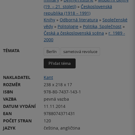
(19. – 21. století)
»
Československá
republika (1918 – 1991)
Knihy
»
Odborná literatura
»
Společenské
vědy
»
Politologie
»
Politika, Společnost
»
Česká a československá scéna
»
r. 1989 -
2000
TÉMATA
Berlín
sametová revoluce
Přidat téma
NAKLADATEL
Kant
ROZMĚR
238 x 218 x 17
ISBN
978-80-7437-143-1
VAZBA
pevná vazba
DATUM VYDÁNÍ
11.11.2014
EAN
9788074371431
POČET STRAN
120
JAZYK
čeština, angličtina