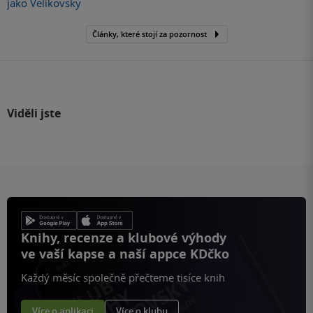
jako Velikovsky
Články, které stojí za pozornost
Viděli jste
Knihy, recenze a klubové výhody
ve vaší kapse a naší appce KDčko
Každý měsíc společně přečteme tisíce knih
Více o aplikaci
Více o klubu