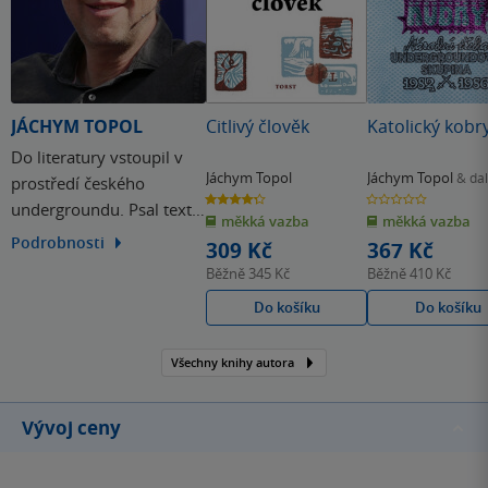
JÁCHYM TOPOL
Citlivý člověk
Katolický kobr
Do literatury vstoupil v
Jáchym Topol
Jáchym Topol
& dal
prostředí českého
4.3
0.0
undergroundu. Psal texty
z
z
měkká vazba
měkká vazba
5
5
hvězdiček
hvězdiček
pro kapelu Psí vojáci,
Podrobnosti
309 Kč
367 Kč
vydával básně v
Běžně
345 Kč
Běžně
410 Kč
samizdatu a podílel se na
Do košíku
Do košíku
založení časopisu Jednou
nohou, z něhož později
Všechny knihy autora
vznikla Revolver Revue.
Vývoj ceny