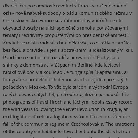
divoká léta po sametové revoluci v Praze, vzrušené období
oslav nově nabyté svobody o pádu komunistického režimu v
Československu. Emoce se z intimní zóny vnitřního exilu
obyvatel dostaly na ulici, společně s mnoha potlačovanými
tématy i recidivisty propuštěnými po prezidentské amnestii.
Zmatek se mísí s radostí, chutí dělat vše, co se dřív nesmělo,
bez řádu a pravidel, a jen s abstraktními a idealizovanými cíli.
Pandánem souboru fotografií z porevoluční Prahy jsou
snímky z demonstrací v Západním Berlíně, kde levicoví
radikálové pod vlajkou Mao Ce-tunga spílají kapitalismu, a
fotografie z protivládních demonstrací volajících po starých
pořádcích v Moskvě. To vše byla střední a východní Evropa
raných devadesátých let, plná euforie, iluzí a paradoxů. The
photographs of Pavel Hroch and Jáchym Topol's essay record
the wild years following the Velvet Revolution in Prague, an
exciting time of celebrating the newfound freedom after the
fall of the communist regime in Czechoslovakia. The emotions
of the country's inhabitants flowed out onto the streets from