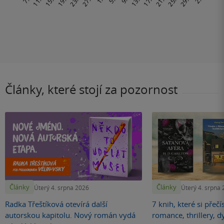
Články, které stojí za pozornost
Články
Články
Úterý 4. srpna 2026
Úterý 4. srpna
Radka Třeštíková otevírá další
7 knih, které si přečí
autorskou kapitolu. Nový román vydá
romance, thrillery, d