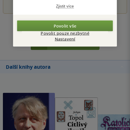
1
2
3
4
5
Zjistit více
Zobrazit všechna hodnocení
Povolit vše
Povolit pouze nezbytné
Nastavení
Přidat hodnocení
Další knihy autora