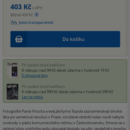
403 Kč
s DPH
Běžně 450 Kč
Jsme transparentní
Do košíku
Při zaslání zboží balíčkem
K nákupu nad 99 Kč
dárek zdarma
v hodnotě 19 Kč
E-shopové listy
Při zaslání zboží balíčkem
K nákupu nad 999 Kč
dárek zdarma
v hodnotě 299 Kč
Let na měsíc
Fotografie Pavla Hrocha a esej Jáchyma Topola zaznamenávají divoká
léta po sametové revoluci v Praze, vzrušené období oslav nově nabyté
svobody o pádu komunistického režimu v Československu. Emoce se z
intimní zóny vnitřního exilu obyvatel dostaly na ulici, společně s mnoha