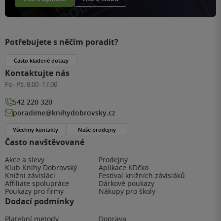
Potřebujete s něčím poradit?
Často kladené dotazy
Kontaktujte nás
Po–Pá:
8:00–17:00
542 220 320
poradime@knihydobrovsky.cz
Všechny kontakty
Naše prodejny
Často navštěvované
Akce a slevy
Prodejny
Klub Knihy Dobrovský
Aplikace KDčko
Knižní závisláci
Festival knižních závisláků
Affiliate spolupráce
Dárkové poukazy
Poukazy pro firmy
Nákupy pro školy
Dodací podmínky
Platební metody
Doprava