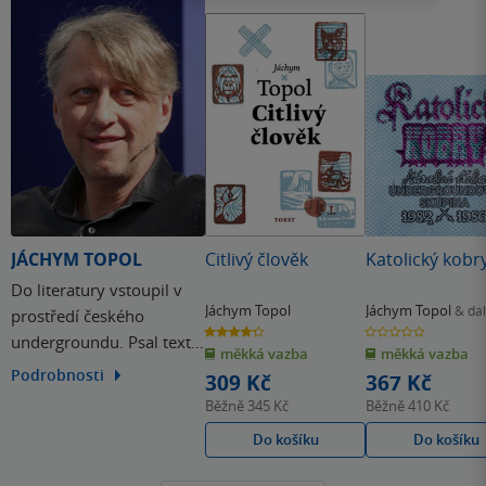
nezakoření.
JÁCHYM TOPOL
Citlivý člověk
Katolický kobr
Do literatury vstoupil v
Jáchym Topol
Jáchym Topol
& dal
prostředí českého
4.3
0.0
undergroundu. Psal texty
z
z
měkká vazba
měkká vazba
5
5
hvězdiček
hvězdiček
pro kapelu Psí vojáci,
Podrobnosti
309 Kč
367 Kč
vydával básně v
Běžně
345 Kč
Běžně
410 Kč
samizdatu a podílel se na
Do košíku
Do košíku
založení časopisu Jednou
nohou, z něhož později