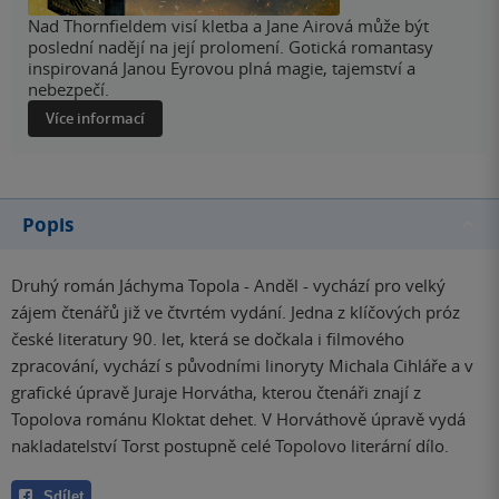
Nad Thornfieldem visí kletba a Jane Airová může být
poslední nadějí na její prolomení. Gotická romantasy
inspirovaná Janou Eyrovou plná magie, tajemství a
nebezpečí.
Více informací
Popis
Druhý román Jáchyma Topola - Anděl - vychází pro velký
zájem čtenářů již ve čtvrtém vydání. Jedna z klíčových próz
české literatury 90. let, která se dočkala i filmového
zpracování, vychází s původními linoryty Michala Cihláře a v
grafické úpravě Juraje Horvátha, kterou čtenáři znají z
Topolova románu Kloktat dehet. V Horváthově úpravě vydá
nakladatelství Torst postupně celé Topolovo literární dílo.
Sdílet