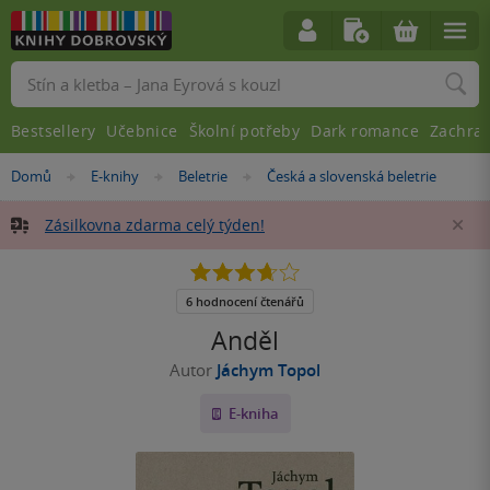
Vyhledávání
Bestsellery
Učebnice
Školní potřeby
Dark romance
Zachra
Nacházíte
Domů
E-knihy
Beletrie
Česká a slovenská beletrie
»
»
»
se
zde:
Zásilkovna zdarma celý týden!
Za
3.7
z
5
6 hodnocení čtenářů
hvězdiček
Anděl
Autor
Jáchym Topol
E-kniha