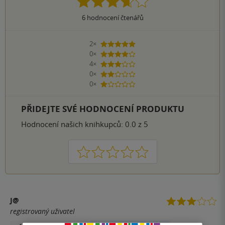
6
hodnocení čtenářů
2×
5 hvězdiček
0×
4 hvězdičky
4×
3 hvězdičky
0×
2 hvězdičky
0×
1 hvezdička
PŘIDEJTE SVÉ HODNOCENÍ PRODUKTU
Hodnocení našich knihkupců: 0.0 z 5
1
2
3
4
5
J@
registrovaný uživatel