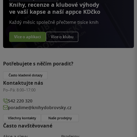
Knihy, recenze a klubové výhody
ve vaší kapse a naší appce KDčko
Každý měsíc společně přečteme tisíce knih
Více o aplikaci
Více o klubu
Potřebujete s něčím poradit?
Často kladené dotazy
Kontaktujte nás
Po–Pá:
8:00–17:00
542 220 320
poradime@knihydobrovsky.cz
Všechny kontakty
Naše prodejny
Často navštěvované
Akce a slevy
Prodejny