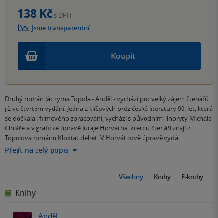
138 Kč
s DPH
Jsme transparentní
Koupit
Druhý román Jáchyma Topola - Anděl - vychází pro velký zájem čtenářů
již ve čtvrtém vydání. Jedna z klíčových próz české literatury 90. let, která
se dočkala i filmového zpracování, vychází s původními linoryty Michala
Cihláře a v grafické úpravě Juraje Horvátha, kterou čtenáři znají z
Topolova románu Kloktat dehet. V Horváthově úpravě vydá…
Přejít na celý popis
Všechny
Knihy
E-knihy
Knihy
Anděl