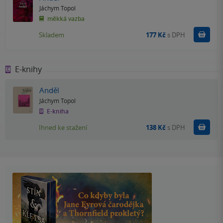
Jáchym Topol
měkká vazba
Do k
Skladem
177 Kč
s DPH
E-knihy
Anděl
Jáchym Topol
E-kniha
Koupit
Ihned ke stažení
138 Kč
s DPH