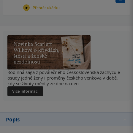
Přehrát ukázku
Rodinná sága z poválečného Československa zachycuje
osudy jedné ženy i proměny českého venkova v době,
kdy se životy měnily ze dne na den.
Více informací
Popis