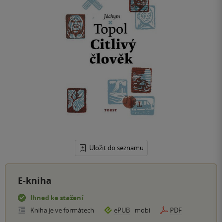
Uložit do seznamu
E-kniha
Ihned ke stažení
Kniha je ve formátech
ePUB
mobi
PDF