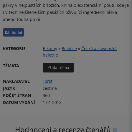
jiskry v nejpustších brlozích, kniha o existenciální pouti, kde je
i v těch nejšílenějších pasážích oživující ingrediencí láska
anebo touha po ní.
Sdílet
KATEGORIE
E-knihy
»
Beletrie
»
Česká a slovenská
beletrie
TÉMATA
Přidat téma
NAKLADATEL
Torst
JAZYK
čeština
POČET STRAN
360
DATUM VYDÁNÍ
1.01.2018
Hodnocení a recenze čtenářů