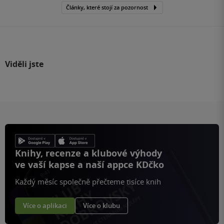
Články, které stojí za pozornost
Viděli jste
Knihy, recenze a klubové výhody
ve vaší kapse a naší appce KDčko
Každý měsíc společně přečteme tisíce knih
Více o aplikaci
Více o klubu