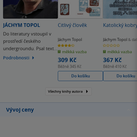
JÁCHYM TOPOL
Citlivý člověk
Katolický kobr
Do literatury vstoupil v
Jáchym Topol
Jáchym Topol
& dal
prostředí českého
4.3
0.0
undergroundu. Psal texty
z
z
měkká vazba
měkká vazba
5
5
hvězdiček
hvězdiček
pro kapelu Psí vojáci,
Podrobnosti
309 Kč
367 Kč
vydával básně v
Běžně
345 Kč
Běžně
410 Kč
samizdatu a podílel se na
Do košíku
Do košíku
založení časopisu Jednou
nohou, z něhož později
Všechny knihy autora
vznikla Revolver Revue.
Vývoj ceny