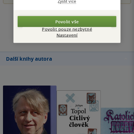
Zjistit více
Zobrazit všechna hodnocení
Povolit vše
Povolit pouze nezbytné
Přidat hodnocení
Nastavení
Další knihy autora