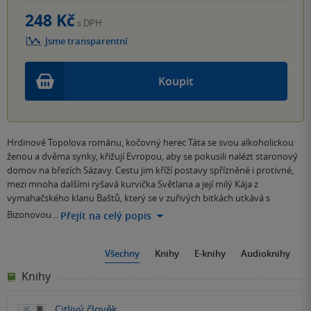
248 Kč
s DPH
Jsme transparentní
Koupit
Hrdinové Topolova románu, kočovný herec Táta se svou alkoholickou
ženou a dvěma synky, křižují Evropou, aby se pokusili nalézt staronový
domov na březích Sázavy. Cestu jim kříží postavy spřízněné i protivné,
mezi mnoha dalšími ryšavá kurvička Světlana a její milý Kája z
vymahačského klanu Baštů, který se v zuřivých bitkách utkává s
Bizonovou…
Přejít na celý popis
Všechny
Knihy
E-knihy
Audioknihy
Knihy
Citlivý člověk