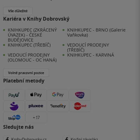
Vše důležité
Kariéra v Knihy Dobrovský
KNIHKUPEC (ZKRÁCENÝ
KNIHKUPEC - BRNO (Galerie
ÚVAZEK) - ČESKÉ
Vaňkovka)
BUDĚJOVICE
KNIHKUPEC (TŘEBÍČ)
VEDOUCÍ PRODEJNY
(TŘEBÍČ)
VEDOUCÍ PRODEJNY
KNIHKUPEC - KARVINÁ
(OLOMOUC - OC HANÁ)
Volné pracovní pozice
Platební metody
+ 17
Sledujte nás
KnihyDobrovsky.cz
Knižní závisláci