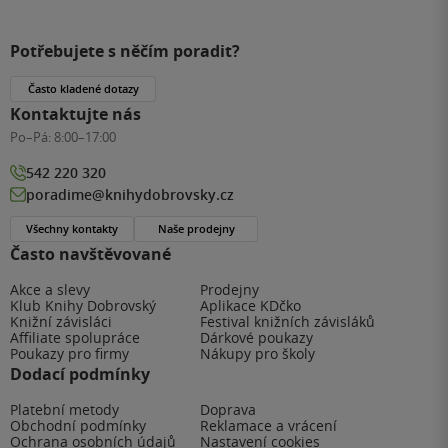
Potřebujete s něčím poradit?
Často kladené dotazy
Kontaktujte nás
Po–Pá:
8:00–17:00
542 220 320
poradime@knihydobrovsky.cz
Všechny kontakty
Naše prodejny
Často navštěvované
Akce a slevy
Prodejny
Klub Knihy Dobrovský
Aplikace KDčko
Knižní závisláci
Festival knižních závisláků
Affiliate spolupráce
Dárkové poukazy
Poukazy pro firmy
Nákupy pro školy
Dodací podmínky
Platební metody
Doprava
Obchodní podmínky
Reklamace a vrácení
Ochrana osobních údajů
Nastavení cookies