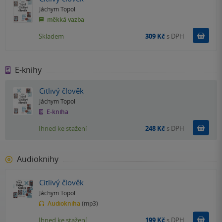
Jáchym Topol
měkká vazba
Do k
Skladem
309 Kč
s DPH
E-knihy
Citlivý člověk
Jáchym Topol
E-kniha
Koupit
Ihned ke stažení
248 Kč
s DPH
Audioknihy
Citlivý člověk
Jáchym Topol
Audiokniha
(mp3)
Koupit
Ihned ke stažení
199 Kč
s DPH