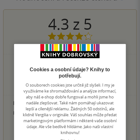
4.3
z
5
8
hodnocení čtenářů
5×
5 hvězdiček
0×
Cookies a osobní údaje? Knihy to
4 hvězdičky
3×
potřebují.
3 hvězdičky
0×
2 hvězdičky
O souborech cookies jste určitě již slyšeli. I my je
0×
1 hvezdička
využíváme ke shromažďování a analýze informací,
aby náš e-shop dobře fungoval a mohli jsme ho
PŘIDEJTE SVÉ HODNOCENÍ PRODUKTU
nadále zlepšovat. Také nám pomáhají ukazovat
lepší a cílenější reklamu. Žádných 50 odstínů, ale
Hodnocení našich knihkupců: 0.0 z 5
klidně Vergilia v originále. Váš souhlas může předat
marketingovým platformám i některé vaše osobní
údaje. Ale vše bedlivě hlídáme. Jako naši vlastní
1
2
3
4
5
knihovnu!