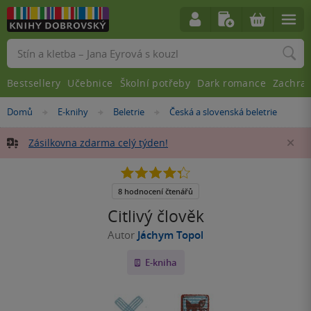
Vyhledávání
Bestsellery
Učebnice
Školní potřeby
Dark romance
Zachra
Nacházíte
Domů
E-knihy
Beletrie
Česká a slovenská beletrie
»
»
»
se
zde:
Zásilkovna zdarma celý týden!
Za
4.3
z
5
8 hodnocení čtenářů
hvězdiček
Citlivý člověk
Autor
Jáchym Topol
E-kniha