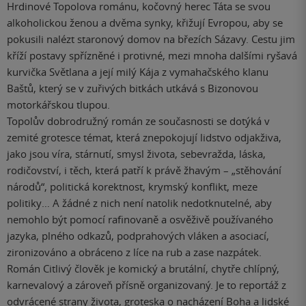
Hrdinové Topolova románu, kočovný herec Táta se svou
alkoholickou ženou a dvěma synky, křižují Evropou, aby se
pokusili nalézt staronový domov na březích Sázavy. Cestu jim
kříží postavy spřízněné i protivné, mezi mnoha dalšími ryšavá
kurvička Světlana a její milý Kája z vymahačského klanu
Baštů, který se v zuřivých bitkách utkává s Bizonovou
motorkářskou tlupou.
Topolův dobrodružný román ze současnosti se dotýká v
zemité grotesce témat, která znepokojují lidstvo odjakživa,
jako jsou víra, stárnutí, smysl života, sebevražda, láska,
rodičovství, i těch, která patří k právě žhavým – „stěhování
národů“, politická korektnost, krymský konflikt, meze
politiky… A žádné z nich není natolik nedotknutelné, aby
nemohlo být pomocí rafinovaně a osvěživě používaného
jazyka, plného odkazů, podprahových vláken a asociací,
zironizováno a obráceno z líce na rub a zase nazpátek.
Román Citlivý člověk je komický a brutální, chytře chlípný,
karnevalový a zároveň přísně organizovaný. Je to reportáž z
odvrácené strany života, groteska o nacházení Boha a lidské