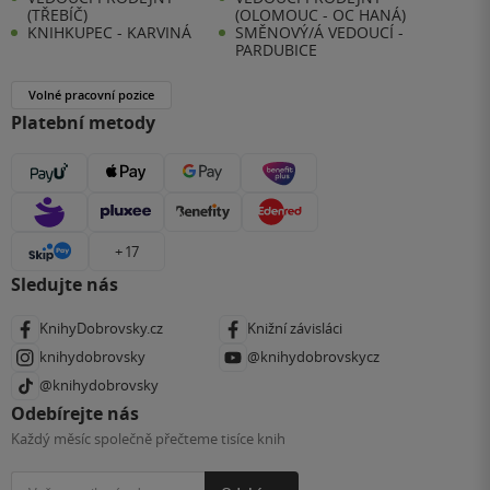
(TŘEBÍČ)
(OLOMOUC - OC HANÁ)
KNIHKUPEC - KARVINÁ
SMĚNOVÝ/Á VEDOUCÍ -
PARDUBICE
Volné pracovní pozice
Platební metody
+ 17
Sledujte nás
KnihyDobrovsky.cz
Knižní závisláci
knihydobrovsky
@knihydobrovskycz
@knihydobrovsky
Odebírejte nás
Každý měsíc společně přečteme tisíce knih