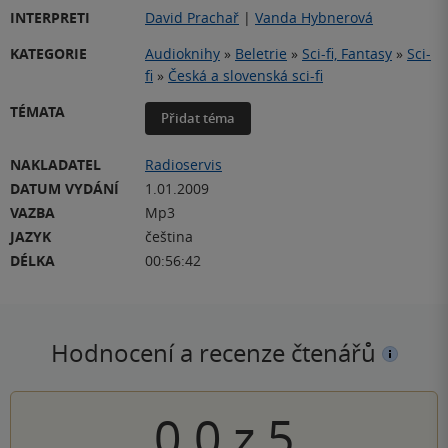
INTERPRETI
David Prachař
|
Vanda Hybnerová
KATEGORIE
Audioknihy
»
Beletrie
»
Sci-fi, Fantasy
»
Sci-
fi
»
Česká a slovenská sci-fi
TÉMATA
Přidat téma
NAKLADATEL
Radioservis
DATUM VYDÁNÍ
1.01.2009
VAZBA
Mp3
JAZYK
čeština
DÉLKA
00:56:42
Hodnocení a recenze čtenářů
0.0
z
5