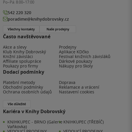
Po–Pá:
8:00–17:00
542 220 320
poradime@knihydobrovsky.cz
Všechny kontakty
Naše prodejny
Často navštěvované
Akce a slevy
Prodejny
Klub Knihy Dobrovský
Aplikace KDčko
Knižní závisláci
Festival knižních závisláků
Affiliate spolupráce
Dárkové poukazy
Poukazy pro firmy
Nákupy pro školy
Dodací podmínky
Platební metody
Doprava
Obchodní podmínky
Reklamace a vrácení
Ochrana osobních údajů
Nastavení cookies
Vše důležité
Kariéra v Knihy Dobrovský
KNIHKUPEC - BRNO (Galerie
KNIHKUPEC (TŘEBÍČ)
Vaňkovka)
VEDOUCÍ PRODEJNY
VEDOUCÍ PRODEJNY