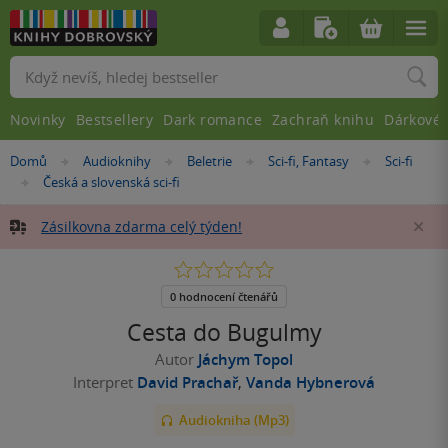
Vyhledávání
Novinky
Bestsellery
Dark romance
Zachraň knihu
Dárkové 
Nacházíte
Domů
Audioknihy
Beletrie
Sci-fi, Fantasy
Sci-fi
»
»
»
»
se
Česká a slovenská sci-fi
»
zde:
Zásilkovna zdarma celý týden!
Za
0.0
z
5
0 hodnocení čtenářů
hvězdiček
Cesta do Bugulmy
Autor
Jáchym Topol
Interpret
David Prachař
,
Vanda Hybnerová
Audiokniha (Mp3)