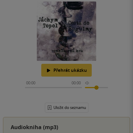
Přehrát ukázku
00:00
00:00
Uložit do seznamu
Audiokniha (mp3)