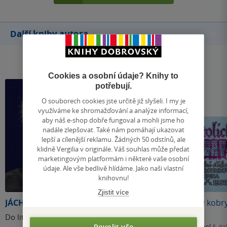
Další knihy autora
Cookies a osobní údaje? Knihy to
potřebují.
O souborech cookies jste určitě již slyšeli. I my je
využíváme ke shromažďování a analýze informací,
aby náš e-shop dobře fungoval a mohli jsme ho
nadále zlepšovat. Také nám pomáhají ukazovat
lepší a cílenější reklamu. Žádných 50 odstínů, ale
klidně Vergilia v originále. Váš souhlas může předat
marketingovým platformám i některé vaše osobní
údaje. Ale vše bedlivě hlídáme. Jako naši vlastní
knihovnu!
Zjistit více
JÁCHYM TOPOL
Citlivý člověk
Katolický kobr
Do literatury vstoupil v
Povolit vše
Jáchym Topol
Jáchym Topol
& dal