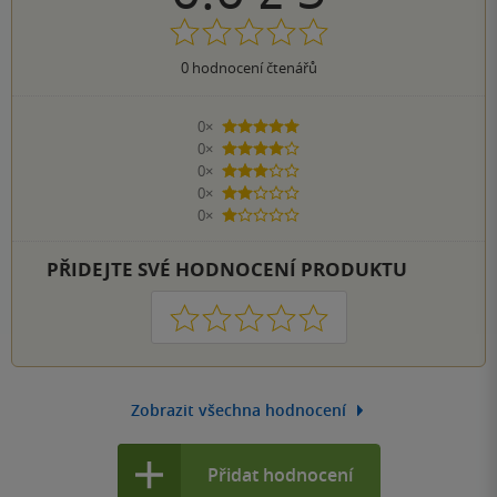
0
hodnocení čtenářů
0×
5 hvězdiček
0×
4 hvězdičky
0×
3 hvězdičky
0×
2 hvězdičky
0×
1 hvezdička
PŘIDEJTE SVÉ HODNOCENÍ PRODUKTU
1
2
3
4
5
Zobrazit všechna hodnocení
Přidat hodnocení