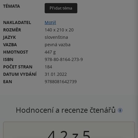
TÉMATA
Přidat téma
NAKLADATEL
Motýl
ROZMĚR
140 x 210 x 20
JAZYK
slovenština
VAZBA
pevná vazba
HMOTNOST
447 g
ISBN
978-80-8164-273-9
POČET STRAN
184
DATUM VYDÁNÍ
31.01.2022
EAN
9788081642739
Hodnocení a recenze čtenářů
4.2
z
5