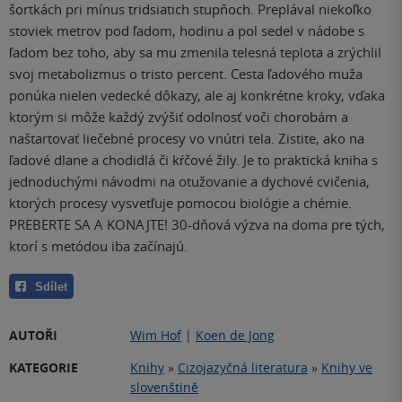
šortkách pri mínus tridsiatich stupňoch. Preplával niekoľko
stoviek metrov pod ľadom, hodinu a pol sedel v nádobe s
ľadom bez toho, aby sa mu zmenila telesná teplota a zrýchlil
svoj metabolizmus o tristo percent. Cesta ľadového muža
ponúka nielen vedecké dôkazy, ale aj konkrétne kroky, vďaka
ktorým si môže každý zvýšiť odolnosť voči chorobám a
naštartovať liečebné procesy vo vnútri tela. Zistite, ako na
ľadové dlane a chodidlá či kŕčové žily. Je to praktická kniha s
jednoduchými návodmi na otužovanie a dychové cvičenia,
ktorých procesy vysvetľuje pomocou biológie a chémie.
PREBERTE SA A KONAJTE! 30-dňová výzva na doma pre tých,
ktorí s metódou iba začínajú.
Sdílet
AUTOŘI
Wim Hof
|
Koen de Jong
KATEGORIE
Knihy
»
Cizojazyčná literatura
»
Knihy ve
slovenštině