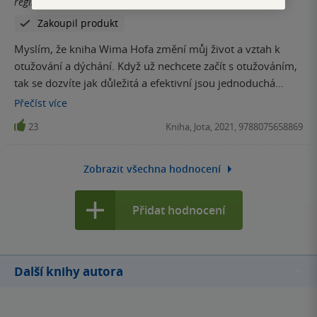
registrovaný uživatel
Zakoupil produkt
Myslím, že kniha Wima Hofa změní můj život a vztah k
otužování a dýchání. Když už nechcete začít s otužováním,
tak se dozvíte jak důležitá a efektivní jsou jednoduchá
dechová cvičení a co pro svoje zdraví můžete snadno
Přečíst
více
udělat. Možná začnu znovu běhat, ale tohle je ještě o level
23
Kniha, Jota, 2021, 9788075658869
výš. Myslím, že by se to mělo i učit ve školách, protože mě
to dává obrovský smysl. Vřele doporučuji. A to jsem teprve
v půlce knihy.
Zobrazit všechna hodnocení
Přidat hodnocení
Další knihy autora