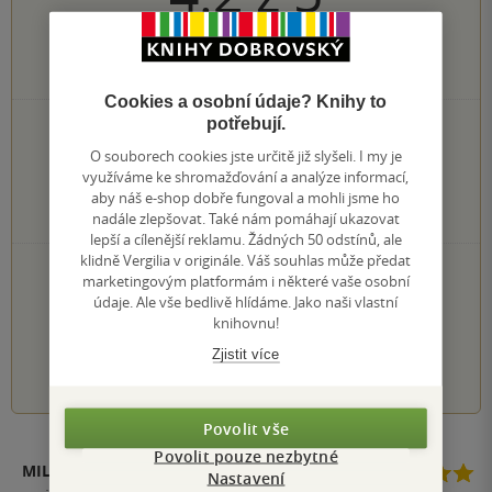
5
hodnocení čtenářů
Cookies a osobní údaje? Knihy to
potřebují.
2×
5 hvězdiček
2×
4 hvězdičky
O souborech cookies jste určitě již slyšeli. I my je
1×
3 hvězdičky
využíváme ke shromažďování a analýze informací,
0×
aby náš e-shop dobře fungoval a mohli jsme ho
2 hvězdičky
0×
nadále zlepšovat. Také nám pomáhají ukazovat
1 hvezdička
lepší a cílenější reklamu. Žádných 50 odstínů, ale
klidně Vergilia v originále. Váš souhlas může předat
PŘIDEJTE SVÉ HODNOCENÍ KNIHY
marketingovým platformám i některé vaše osobní
údaje. Ale vše bedlivě hlídáme. Jako naši vlastní
Hodnocení našich knihkupců: 0.0 z 5
knihovnu!
Zjistit více
1
2
3
4
5
Povolit vše
Povolit pouze nezbytné
MILAN
Nastavení