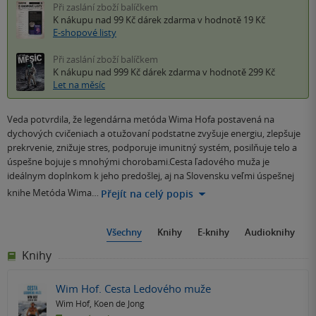
Při zaslání zboží balíčkem
K nákupu nad 99 Kč
dárek zdarma
v hodnotě 19 Kč
E-shopové listy
Při zaslání zboží balíčkem
K nákupu nad 999 Kč
dárek zdarma
v hodnotě 299 Kč
Let na měsíc
Veda potvrdila, že legendárna metóda Wima Hofa postavená na
dychových cvičeniach a otužovaní podstatne zvyšuje energiu, zlepšuje
prekrvenie, znižuje stres, podporuje imunitný systém, posilňuje telo a
úspešne bojuje s mnohými chorobami.Cesta ľadového muža je
ideálnym doplnkom k jeho predošlej, aj na Slovensku veľmi úspešnej
knihe Metóda Wima…
Přejít na celý popis
Všechny
Knihy
E-knihy
Audioknihy
Knihy
Wim Hof. Cesta Ledového muže
Wim Hof
,
Koen de Jong