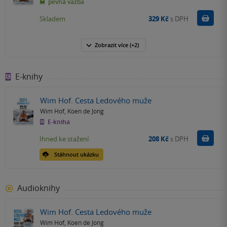
pevná vazba
Do k
Skladem
329 Kč
s DPH
Zobrazit
více
(+2)
E-knihy
Wim Hof. Cesta Ledového muže
Wim Hof
,
Koen de Jong
E-kniha
Koupit
Ihned ke stažení
208 Kč
s DPH
Stáhnout ukázku
Audioknihy
Wim Hof. Cesta Ledového muže
Wim Hof
,
Koen de Jong