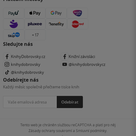
+ 17
Sledujte nás
KnihyDobrovsky.cz
Knižní závisláci
knihydobrovsky
@knihydobrovskycz
@knihydobrovsky
Odebírejte nás
Každý měsíc společně přečteme tisíce knih
Odebírat
Tento web je chráněn službou reCAPTCHA a platí pro něj
Zásady ochrany soukromí
a
Smluvní podmínky
.