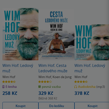
Wim Hof: Ledový
Wim Hof. Cesta
Wim Hof. Ledový
muž
Ledového muže
muž
Wim Hof
Wim Hof
,
Koen de Jong
Wim Hof
4.5
4.2
4.5
z
z
z
E-kniha
pevná vazba
Audiokniha
(mp3)
5
5
5
hvězdiček
hvězdiček
hvězdiček
258 Kč
329 Kč
378 Kč
Běžně
368 Kč
Koupit
Do košíku
Koupit