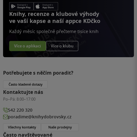
Knihy, recenze a klubové výhody
ve vaší kapse a naší appce KDčko
Každý měsíc společně přečteme tisíce knih
Více o aplikaci
Více o klubu
Potřebujete s něčím poradit?
Často kladené dotazy
Kontaktujte nás
Po–Pá:
8:00–17:00
542 220 320
poradime@knihydobrovsky.cz
Všechny kontakty
Naše prodejny
Často navštěvované