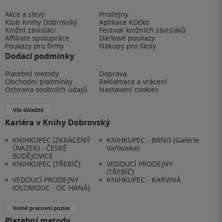
Akce a slevy
Prodejny
Klub Knihy Dobrovský
Aplikace KDčko
Knižní závisláci
Festival knižních závisláků
Affiliate spolupráce
Dárkové poukazy
Poukazy pro firmy
Nákupy pro školy
Dodací podmínky
Platební metody
Doprava
Obchodní podmínky
Reklamace a vrácení
Ochrana osobních údajů
Nastavení cookies
Vše důležité
Kariéra v Knihy Dobrovský
KNIHKUPEC (ZKRÁCENÝ
KNIHKUPEC - BRNO (Galerie
ÚVAZEK) - ČESKÉ
Vaňkovka)
BUDĚJOVICE
KNIHKUPEC (TŘEBÍČ)
VEDOUCÍ PRODEJNY
(TŘEBÍČ)
VEDOUCÍ PRODEJNY
KNIHKUPEC - KARVINÁ
(OLOMOUC - OC HANÁ)
Volné pracovní pozice
Platební metody