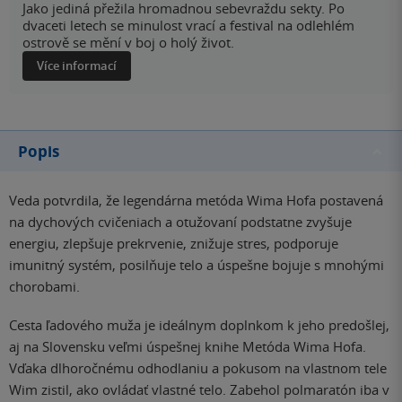
Jako jediná přežila hromadnou sebevraždu sekty. Po
dvaceti letech se minulost vrací a festival na odlehlém
ostrově se mění v boj o holý život.
Více informací
Popis
Veda potvrdila, že legendárna metóda Wima Hofa postavená
na dychových cvičeniach a otužovaní podstatne zvyšuje
energiu, zlepšuje prekrvenie, znižuje stres, podporuje
imunitný systém, posilňuje telo a úspešne bojuje s mnohými
chorobami.
Cesta ľadového muža je ideálnym doplnkom k jeho predošlej,
aj na Slovensku veľmi úspešnej knihe Metóda Wima Hofa.
Vďaka dlhoročnému odhodlaniu a pokusom na vlastnom tele
Wim zistil, ako ovládať vlastné telo. Zabehol polmaratón iba v