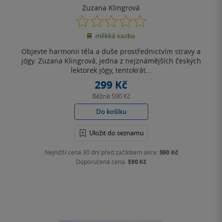
Zuzana Klingrová
0.0
z
měkká vazba
5
hvězdiček
Objevte harmonii těla a duše prostřednictvím stravy a
jógy. Zuzana Klingrová, jedna z nejznámějších českých
lektorek jógy, tentokrát...
299 Kč
Běžně
590 Kč
Do košíku
Uložit do seznamu
Nejnižší cena 30 dní před začátkem akce:
590 Kč
Doporučená cena:
590 Kč