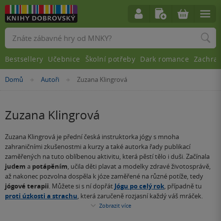
Vyhledávání
Bestsellery
Učebnice
Školní potřeby
Dark romance
Zachra
Nacházíte
Domů
Autoři
Zuzana Klingrová
»
»
se
zde:
Zuzana Klingrová
Zuzana Klingrová je přední česká instruktorka jógy s mnoha
zahraničními zkušenostmi a kurzy a také autorka řady publikací
zaměřených na tuto oblíbenou aktivitu, která pěstí tělo i duši. Začínala
judem
a
potápěním
, učila děti plavat a modelky zdravé životosprávě,
až nakonec pozvolna dospěla k józe zaměřené na různé potíže, tedy
jógové terapii
. Můžete si s ní dopřát
Jógu po celý rok
, případně tu
proti úzkosti a strachu
, která zaručeně rozjasní každý váš mráček.
Zobrazit více