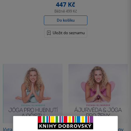
447 Kč
Běžně
499 Kč
Do košíku
Uložit do seznamu
Jóga pro hubnutí a očistu
Ajurvéda & jóga pro ženy