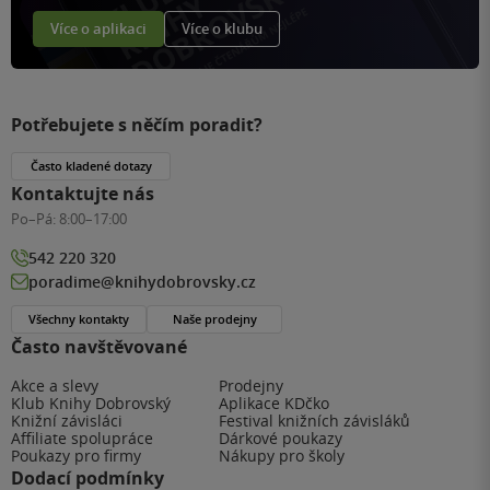
Více o aplikaci
Více o klubu
Potřebujete s něčím poradit?
Často kladené dotazy
Kontaktujte nás
Po–Pá:
8:00–17:00
542 220 320
poradime@knihydobrovsky.cz
Všechny kontakty
Naše prodejny
Často navštěvované
Akce a slevy
Prodejny
Klub Knihy Dobrovský
Aplikace KDčko
Knižní závisláci
Festival knižních závisláků
Affiliate spolupráce
Dárkové poukazy
Poukazy pro firmy
Nákupy pro školy
Dodací podmínky