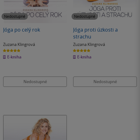
Nedostupné
Nedostupné
Jóga po celý rok
Jóga proti úzkosti a
strachu
Zuzana Klingrová
Zuzana Klingrová
4.9
5.0
z
z
E-kniha
E-kniha
5
5
hvězdiček
hvězdiček
Nedostupné
Nedostupné