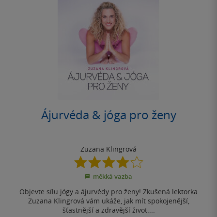
Ájurvéda & jóga pro ženy
Zuzana Klingrová
4.0
z
měkká vazba
5
hvězdiček
Objevte sílu jógy a ájurvédy pro ženy! Zkušená lektorka
Zuzana Klingrová vám ukáže, jak mít spokojenější,
šťastnější a zdravější život....