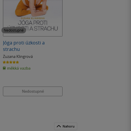
Nedostupné
Jóga proti úzkosti a
strachu
Zuzana Klingrová
5.0
z
měkká vazba
5
hvězdiček
Nedostupné
Nahoru