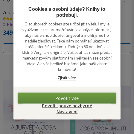
Cookies a osobní údaje? Knihy to
Zuzana Klingrová
Zuzana Klingrová
potřebují.
3.0
4.0
z
z
O souborech cookies jste určitě již slyšeli. I my je
E-kniha
E-kniha
5
5
hvězdiček
hvězdiček
využíváme ke shromažďování a analýze informací,
349 Kč
369 Kč
aby náš e-shop dobře fungoval a mohli jsme ho
nadále zlepšovat. Také nám pomáhají ukazovat
lepší a cílenější reklamu. Žádných 50 odstínů, ale
Koupit
Koupit
klidně Vergilia v originále. Váš souhlas může předat
marketingovým platformám i některé vaše osobní
údaje. Ale vše bedlivě hlídáme. Jako naši vlastní
knihovnu!
Zjistit více
Povolit vše
Povolit pouze nezbytné
Nastavení