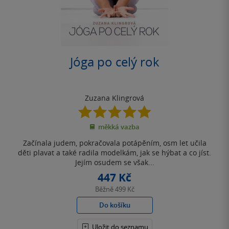
Jóga po celý rok
Zuzana Klingrová
4.9
z
měkká vazba
5
hvězdiček
Začínala judem, pokračovala potápěním, osm let učila
děti plavat a také radila modelkám, jak se hýbat a co jíst.
Jejím osudem se však...
447 Kč
Běžně
499 Kč
Do košíku
Uložit do seznamu