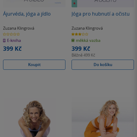
Ájurvéda, jóga a jídlo
Jóga pro hubnutí a očistu
Zuzana Klingrová
Zuzana Klingrová
0.0
3.0
z
z
E-kniha
měkká vazba
5
5
hvězdiček
hvězdiček
399 Kč
399 Kč
Běžně
499 Kč
Koupit
Do košíku