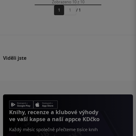
Zobrazeno 10 z 10
1
/ 1
Přejít
na
stránku
Viděli jste
Knihy, recenze a klubové výhody
ve vaší kapse a naší appce KDčko
Každý měsíc společně přečteme tisíce knih