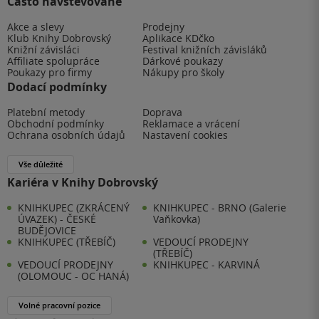
Často navštěvované
Akce a slevy
Prodejny
Klub Knihy Dobrovský
Aplikace KDčko
Knižní závisláci
Festival knižních závisláků
Affiliate spolupráce
Dárkové poukazy
Poukazy pro firmy
Nákupy pro školy
Dodací podmínky
Platební metody
Doprava
Obchodní podmínky
Reklamace a vrácení
Ochrana osobních údajů
Nastavení cookies
Vše důležité
Kariéra v Knihy Dobrovský
KNIHKUPEC (ZKRÁCENÝ
KNIHKUPEC - BRNO (Galerie
ÚVAZEK) - ČESKÉ
Vaňkovka)
BUDĚJOVICE
KNIHKUPEC (TŘEBÍČ)
VEDOUCÍ PRODEJNY
(TŘEBÍČ)
VEDOUCÍ PRODEJNY
KNIHKUPEC - KARVINÁ
(OLOMOUC - OC HANÁ)
Volné pracovní pozice