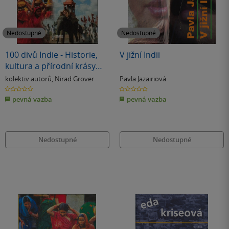
Nedostupné
Nedostupné
100 divů Indie - Historie,
V jižní Indii
kultura a přírodní krásy
Indie
kolektiv autorů
,
Nirad Grover
Pavla Jazairiová
0.0
0.0
z
z
pevná vazba
pevná vazba
5
5
hvězdiček
hvězdiček
Nedostupné
Nedostupné