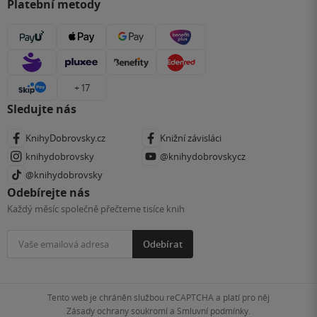
Platební metody
+ 17
Sledujte nás
KnihyDobrovsky.cz
Knižní závisláci
knihydobrovsky
@knihydobrovskycz
@knihydobrovsky
Odebírejte nás
Každý měsíc společně přečteme tisíce knih
Odebírat
Tento web je chráněn službou reCAPTCHA a platí pro něj
Zásady ochrany soukromí
a
Smluvní podmínky
.