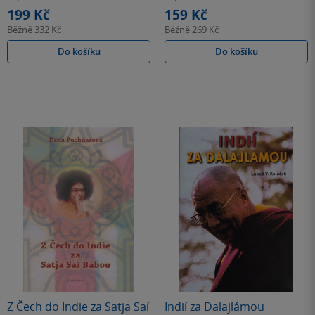
hvězdiček
hvězdiček
199 Kč
159 Kč
Běžně
332 Kč
Běžně
269 Kč
Do košíku
Do košíku
Z Čech do Indie za Satja Saí
Indií za Dalajlámou