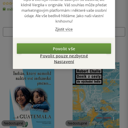
0.0
0.0
klidně Vergilia v originále. Váš souhlas může předat
z
z
měkká vazba
měkká vazba
5
5
marketingovým platformám i některé vaše osobní
hvězdiček
hvězdiček
údaje. Ale vše bedlivě hlídáme. Jako naši vlastní
knihovnu!
Zjistit více
Nedostupné
Nedostupné
Povolit vše
Povolit pouze nezbytné
Nastavení
Nedostupné
Nedostupné