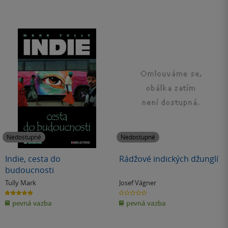
Nedostupné
Nedostupné
Indie, cesta do
Rádžové indických džunglí
budoucnosti
Tully Mark
Josef Vágner
5.0
0.0
z
z
pevná vazba
pevná vazba
5
5
hvězdiček
hvězdiček