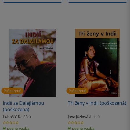
Poškozené
Poškozené
Indií za Dalajlámou
Tři ženy v Indii (poškozená)
(poškozená)
Luboš Y. Koláček
Jana Jůzlová
& další
0.0
0.0
z
z
pevná vazba
pevná vazba
5
5