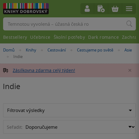
Vyhledávání
Bestsellery
Učebnice
Školní potřeby
Dark romance
Zachra
Nacházíte
Domů
Knihy
Cestování
Cestujeme po světě
Asie
»
»
»
»
se
Indie
»
zde:
Zásilkovna zdarma celý týden!
Za
Indie
Filtrovat výsledky
Seřadit: