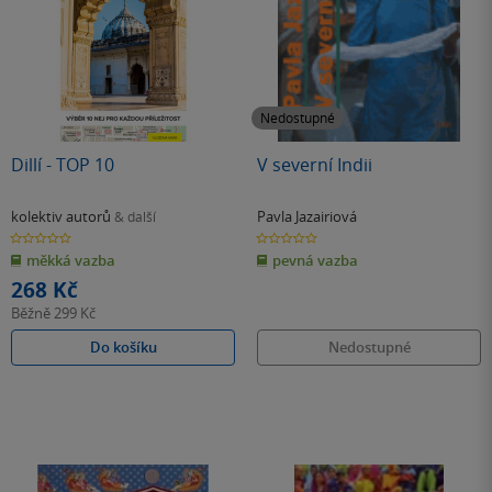
Nedostupné
Dillí - TOP 10
V severní Indii
kolektiv autorů
Pavla Jazairiová
& další
0.0
0.0
z
z
měkká vazba
pevná vazba
5
5
hvězdiček
hvězdiček
268 Kč
Běžně
299 Kč
Do košíku
Nedostupné