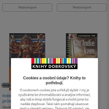
Nedostupné
Nedostupné
Cookies a osobní údaje? Knihy to
potřebují.
Nedostupné
Nedostupné
O souborech cookies jste určitě již slyšeli. I my je
využíváme ke shromažďování a analýze informací,
Indie jih - turistický
Do Indie kam jinam
aby náš e-shop dobře fungoval a mohli jsme ho
průvodce
nadále zlepšovat. Také nám pomáhají ukazovat
David Abram
Iva Pekárková
& další
lepší a cílenější reklamu. Žádných 50 odstínů, ale