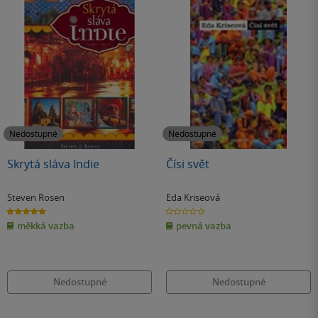
Nedostupné
Nedostupné
Skrytá sláva Indie
Čísi svět
Steven Rosen
Eda Kriseová
5.0
0.0
z
z
měkká vazba
pevná vazba
5
5
hvězdiček
hvězdiček
Nedostupné
Nedostupné