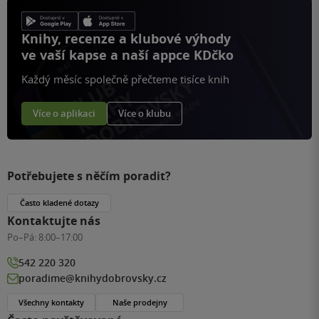
Knihy, recenze a klubové výhody
ve vaší kapse a naší appce KDčko
Každý měsíc společně přečteme tisíce knih
Více o aplikaci
Více o klubu
Potřebujete s něčím poradit?
Často kladené dotazy
Kontaktujte nás
Po–Pá:
8:00–17:00
542 220 320
poradime@knihydobrovsky.cz
Všechny kontakty
Naše prodejny