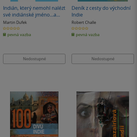
Indián, který nemohl nalézt
Deník z cesty do východní
své indiánské jméno...a
Indie
Guatemala
Martin Dufek
Robert Challe
0.0
0.0
z
z
pevná vazba
pevná vazba
5
5
hvězdiček
hvězdiček
Nedostupné
Nedostupné