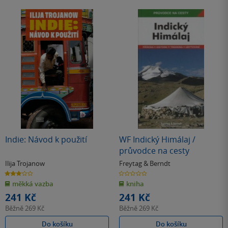
Indie: Návod k použití
WF Indický Himálaj /
průvodce na cesty
Ilija Trojanow
Freytag & Berndt
3.0
0.0
z
z
měkká vazba
kniha
5
5
hvězdiček
hvězdiček
241 Kč
241 Kč
Běžně
269 Kč
Běžně
269 Kč
Do košíku
Do košíku