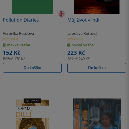
Pollution Diaries
Můj život v Indii
Veronika Resslová
Jaroslava Rottová
0.0
0.0
z
z
měkká vazba
pevná vazba
5
5
hvězdiček
hvězdiček
152 Kč
223 Kč
Běžně
170 Kč
Běžně
249 Kč
Do košíku
Do košíku