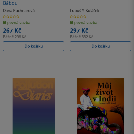
Bábou
Dana Puchnarová
Luboš Y. Koláček
0.0
0.0
z
z
pevná vazba
pevná vazba
5
5
hvězdiček
hvězdiček
267 Kč
297 Kč
Běžně
298 Kč
Běžně
332 Kč
Do košíku
Do košíku