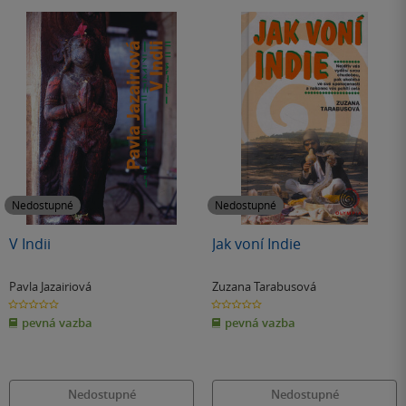
Nedostupné
Nedostupné
V Indii
Jak voní Indie
Pavla Jazairiová
Zuzana Tarabusová
0.0
0.0
z
z
pevná vazba
pevná vazba
5
5
hvězdiček
hvězdiček
Nedostupné
Nedostupné