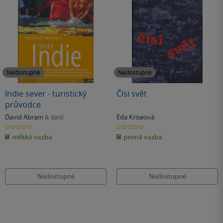
Nedostupné
Nedostupné
Indie sever - turistický
Čísi svět
průvodce
David Abram
Eda Kriseová
& další
0.0
0.0
z
z
měkká vazba
pevná vazba
5
5
hvězdiček
hvězdiček
Nedostupné
Nedostupné