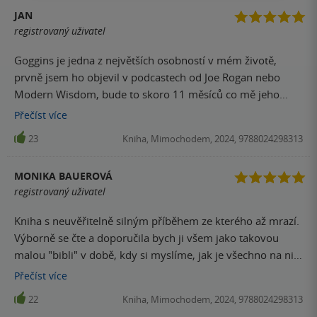
JAN
registrovaný uživatel
Goggins je jedna z největších osobností v mém životě,
prvně jsem ho objevil v podcastech od Joe Rogan nebo
Modern Wisdom, bude to skoro 11 měsíců co mě jeho
slova a tato kniha donutili měnit svůj život, začátek byl
Přečíst
více
hrozný, nejvíce psychicky, ale 100% to má to cenu, díky že
23
Kniha, Mimochodem, 2024, 9788024298313
Bůh stvořil člověka jako on
MONIKA BAUEROVÁ
registrovaný uživatel
Kniha s neuvěřitelně silným příběhem ze kterého až mrazí.
Výborně se čte a doporučila bych ji všem jako takovou
malou "bibli" v době, kdy si myslíme, jak je všechno na nic
a jak se máme špatně. Kniha člověka vytrhne z iluzí a
Přečíst
více
motivuje ze sebe udělat něco lepšího a prožít život jinak a
22
Kniha, Mimochodem, 2024, 9788024298313
lépe. Pak už je to na každém.