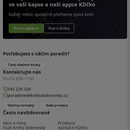
ve vaší kapse a naší appce KDčko
Každý měsíc společně přečteme tisíce knih
Více o aplikaci
Více o klubu
Potřebujete s něčím poradit?
Často kladené dotazy
Kontaktujte nás
Po–Pá:
8:00–17:00
542 220 320
poradime@knihydobrovsky.cz
Všechny kontakty
Naše prodejny
Často navštěvované
Akce a slevy
Prodejny
Klub Knihy Dobrovský
Aplikace KDčko