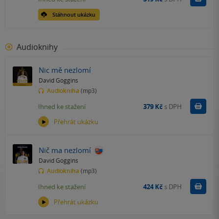
Stáhnout ukázku
Audioknihy
Nic mě nezlomí
David Goggins
Audiokniha
(mp3)
Koupit
Ihned ke stažení
379 Kč
s DPH
Přehrát ukázku
Nič ma nezlomí
David Goggins
Audiokniha
(mp3)
Koupit
Ihned ke stažení
424 Kč
s DPH
Přehrát ukázku