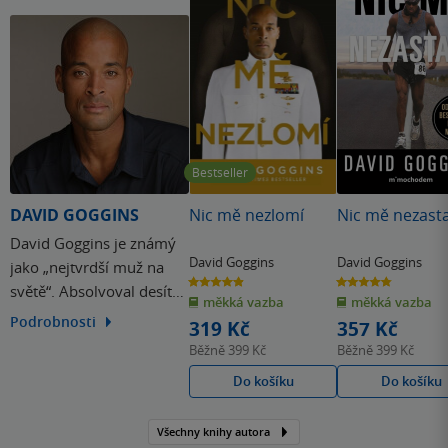
Bestseller
DAVID GOGGINS
Nic mě nezlomí
Nic mě nezasta
David Goggins je známý
David Goggins
David Goggins
jako „nejtvrdší muž na
4.9
4.8
světě“. Absolvoval desítky
z
z
měkká vazba
měkká vazba
5
5
hvězdiček
hvězdiček
ultramaratonů,
Podrobnosti
319 Kč
357 Kč
triatlonových i
Běžně
399 Kč
Běžně
399 Kč
ultracyklistických závodů
Do košíku
Do košíku
a jako jediný na světě
dokončil elitní výcvik
Všechny knihy autora
příslušníka Navy SEAL,