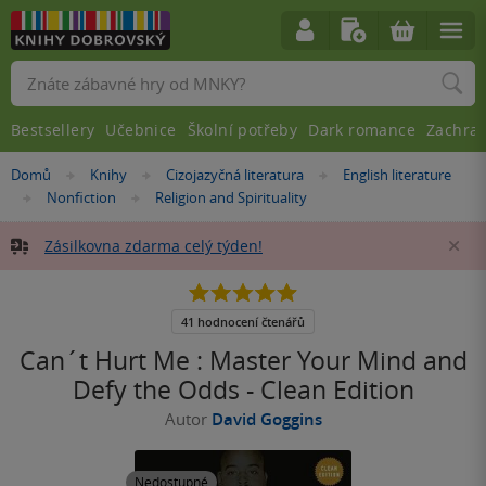
Vyhledávání
Bestsellery
Učebnice
Školní potřeby
Dark romance
Zachra
Nacházíte
Domů
Knihy
Cizojazyčná literatura
English literature
»
»
»
se
Nonfiction
Religion and Spirituality
»
»
zde:
Zásilkovna zdarma celý týden!
Za
4.9
z
5
41 hodnocení čtenářů
hvězdiček
Can´t Hurt Me : Master Your Mind and
Defy the Odds - Clean Edition
Autor
David Goggins
Nedostupné