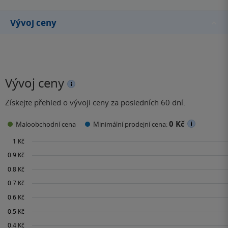
armádního rangera a
taktického leteckého
Vývoj ceny
dispečera…
Vývoj ceny
Získejte přehled o vývoji ceny za posledních 60 dní.
0 Kč
Maloobchodní cena
Minimální prodejní cena: