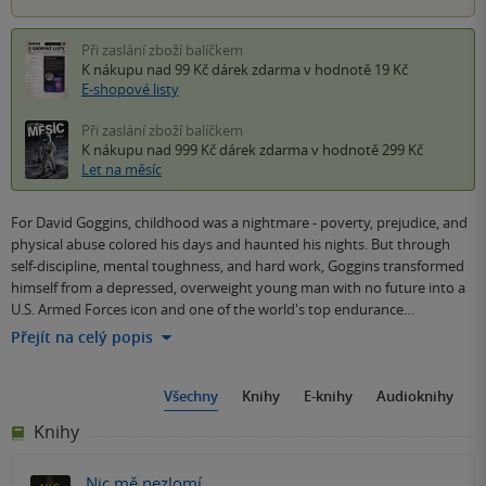
Při zaslání zboží balíčkem
K nákupu nad 99 Kč
dárek zdarma
v hodnotě 19 Kč
E-shopové listy
Při zaslání zboží balíčkem
K nákupu nad 999 Kč
dárek zdarma
v hodnotě 299 Kč
Let na měsíc
For David Goggins, childhood was a nightmare - poverty, prejudice, and
physical abuse colored his days and haunted his nights. But through
self-discipline, mental toughness, and hard work, Goggins transformed
himself from a depressed, overweight young man with no future into a
U.S. Armed Forces icon and one of the world's top endurance…
Přejít na celý popis
Všechny
Knihy
E-knihy
Audioknihy
Knihy
Nic mě nezlomí