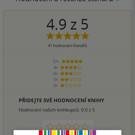
4.9
z
5
41
hodnocení čtenářů
37×
5 hvězdiček
4×
4 hvězdičky
0×
3 hvězdičky
0×
2 hvězdičky
0×
1 hvezdička
PŘIDEJTE SVÉ HODNOCENÍ KNIHY
Hodnocení našich knihkupců: 0.0 z 5
1
2
3
4
5