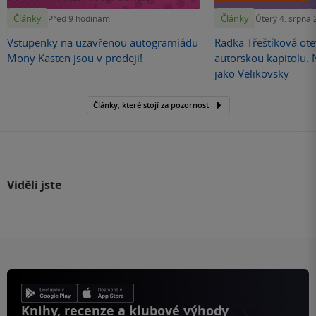
Články
Články
Před 9 hodinami
Úterý 4. srpna
Vstupenky na uzavřenou autogramiádu
Radka Třeštíková otev
Mony Kasten jsou v prodeji!
autorskou kapitolu.
jako Velikovsky
Články, které stojí za pozornost
Viděli jste
Knihy, recenze a klubové výhody