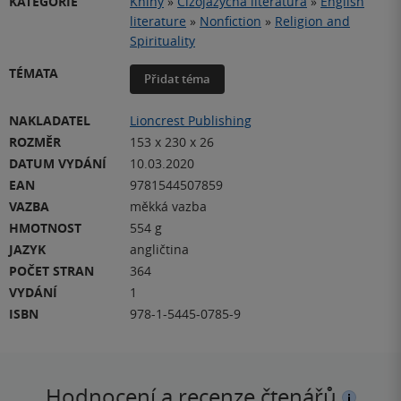
KATEGORIE
Knihy
»
Cizojazyčná literatura
»
English
literature
»
Nonfiction
»
Religion and
Spirituality
TÉMATA
Přidat téma
NAKLADATEL
Lioncrest Publishing
ROZMĚR
153 x 230 x 26
DATUM VYDÁNÍ
10.03.2020
EAN
9781544507859
VAZBA
měkká vazba
HMOTNOST
554 g
JAZYK
angličtina
POČET STRAN
364
VYDÁNÍ
1
ISBN
978-1-5445-0785-9
Hodnocení a recenze čtenářů