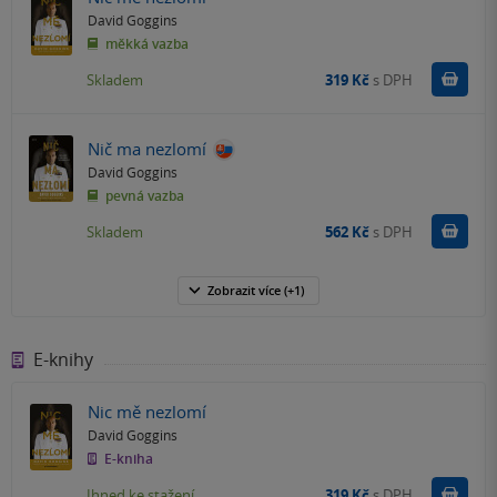
David Goggins
měkká vazba
Do k
Skladem
319 Kč
s DPH
Nič ma nezlomí
David Goggins
pevná vazba
Do k
Skladem
562 Kč
s DPH
Zobrazit
více
(+1)
E-knihy
Nic mě nezlomí
David Goggins
E-kniha
Koupit
Ihned ke stažení
319 Kč
s DPH