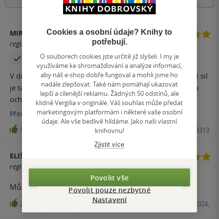
Cookies a osobní údaje? Knihy to
MIROSLAV
potřebují.
registrovaný uživatel
O souborech cookies jste určitě již slyšeli. I my je
Zakoupil produkt
využíváme ke shromažďování a analýze informací,
aby náš e-shop dobře fungoval a mohli jsme ho
V dnešní době, kdy je spousta lidí na dně, nebo na konci sil
nadále zlepšovat. Také nám pomáhají ukazovat
je tato kniha jako paprsek naděje pro všechny, kteří jsou
lepší a cílenější reklamu. Žádných 50 odstínů, ale
ochotni si pomoci sami. Je to návod jak se vyhrabat z
klidně Vergilia v originále. Váš souhlas může předat
bahna beznaděje a stát se tvrdým jako samurajský meč. Je
marketingovým platformám i některé vaše osobní
Přečíst
více
údaje. Ale vše bedlivě hlídáme. Jako naši vlastní
to metodologie jak krok za krokem, etapu za etapu zvýšit
32
Kniha, Mimochodem, 2024, 9788024298313
knihovnu!
svou výkonnost ze 40% na plných 100% svého potenciálu.
Zjistit více
Přičemž se nejedná o nic složitého, jen musí být dotyčný
ELIŠKA BÁRTOVÁ
ochoten vystoupit za hranice své konformity, a to
registrovaný uživatel
dobrovolně s cílem změnit sám sebe. Excelentní kniha.
Povolit vše
Můžu vřele doporučit !!!
Povolit pouze nezbytné
Nastavení
24
E-kniha, Mimochodem, 2024,