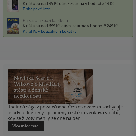
K nákupu nad 99 Kč
dárek zdarma
v hodnotě 19 Kč
E-shopové listy
Při zaslání zboží balíčkem
K nákupu nad 699 Kč
dárek zdarma
v hodnotě 249 Kč
Karel IV. v kouzelném kukátku
Rodinná sága z poválečného Československa zachycuje
osudy jedné ženy i proměny českého venkova v době,
kdy se životy měnily ze dne na den.
Více informací