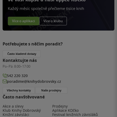
Každý měsíc společně přečteme tisíce knih
Více o aplikaci
Více o klubu
Potřebujete s něčím poradit?
Často kladené dotazy
Kontaktujte nás
Po–Pá:
8:00–17:00
542 220 320
poradime@knihydobrovsky.cz
Všechny kontakty
Naše prodejny
Často navštěvované
Akce a slevy
Prodejny
Klub Knihy Dobrovský
Aplikace KDčko
Knižní závisláci
Festival knižních závisláků