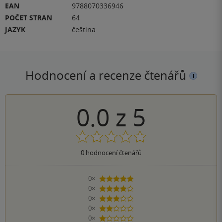
EAN
9788070336946
POČET STRAN
64
JAZYK
čeština
Hodnocení a recenze čtenářů
0.0
z
5
0
hodnocení čtenářů
0×
5 hvězdiček
0×
4 hvězdičky
0×
3 hvězdičky
0×
2 hvězdičky
0×
1 hvezdička