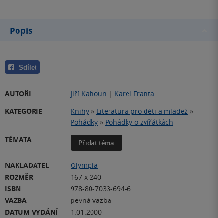
Popis
Sdílet
AUTOŘI
Jiří Kahoun
|
Karel Franta
KATEGORIE
Knihy
»
Literatura pro děti a mládež
»
Pohádky
»
Pohádky o zvířátkách
TÉMATA
Přidat téma
NAKLADATEL
Olympia
ROZMĚR
167 x 240
ISBN
978-80-7033-694-6
VAZBA
pevná vazba
DATUM VYDÁNÍ
1.01.2000