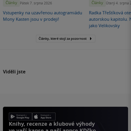
Články
Články
Pátek 7. srpna 2026
Úterý 4. srpna
Vstupenky na uzavřenou autogramiádu
Radka Třeštíková otev
Mony Kasten jsou v prodeji!
autorskou kapitolu.
jako Velikovsky
Články, které stojí za pozornost
Viděli jste
Knihy, recenze a klubové výhody
ve vaší kapse a naší appce KDčko