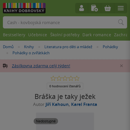
Vyhledávání
Bestsellery
Učebnice
Školní potřeby
Dark romance
Zachra
Nacházíte
Domů
Knihy
Literatura pro děti a mládež
Pohádky
»
»
»
se
Pohádky o zvířátkách
»
zde:
Zásilkovna zdarma celý týden!
Za
0.0
z
5
0 hodnocení čtenářů
hvězdiček
Bráška je taky ježek
Autor
Jiří Kahoun
,
Karel Franta
Nedostupné