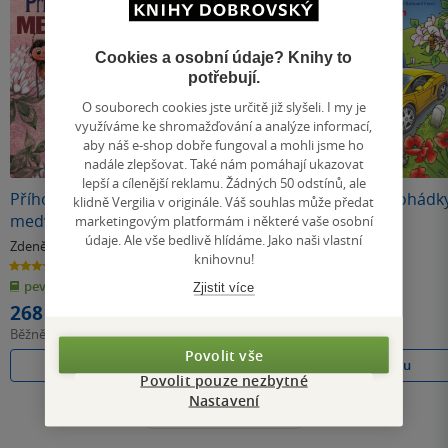
Cookies a osobní údaje? Knihy to
potřebují.
O souborech cookies jste určitě již slyšeli. I my je
využíváme ke shromažďování a analýze informací,
aby náš e-shop dobře fungoval a mohli jsme ho
nadále zlepšovat. Také nám pomáhají ukazovat
lepší a cílenější reklamu. Žádných 50 odstínů, ale
Příhody včelích
Včelí medvídci od
O autech - Pohádk
klidně Vergilia v originále. Váš souhlas může předat
medvídků
jara do zimy
na 4 kolech
marketingovým platformám i některé vaše osobní
údaje. Ale vše bedlivě hlídáme. Jako naši vlastní
Zdeněk Svěrák
Zdeněk Svěrák
Jiří Kahoun
& další
& další
knihovnu!
4.8
4.9
5.0
z
z
z
pevná vazba
pevná vazba
pevná vazba
5
5
5
Zjistit více
hvězdiček
hvězdiček
hvězdiček
268 Kč
294 Kč
268 Kč
Běžně
299 Kč
Běžně
329 Kč
Běžně
299 Kč
Povolit vše
Do košíku
Do košíku
Do košíku
Povolit pouze nezbytné
Nastavení
Všechny knihy autora