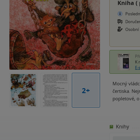
Kniha (
Posledn
Doruče
Osobní
Př
K 
E-
Mocný vládc
2+
čertiska. Ne
popletové, o
Knihy