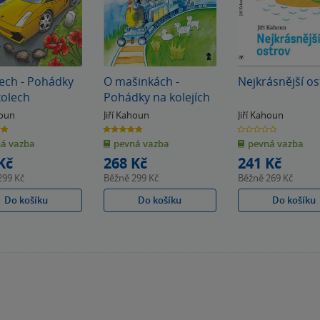
ech - Pohádky
O mašinkách -
Nejkrásnější os
kolech
Pohádky na kolejích
houn
Jiří Kahoun
Jiří Kahoun
4.8
0.0
z
z
á vazba
pevná vazba
pevná vazba
5
5
k
hvězdiček
hvězdiček
Kč
268 Kč
241 Kč
299 Kč
Běžně
299 Kč
Běžně
269 Kč
Do košíku
Do košíku
Do košíku