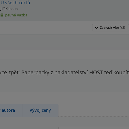
U všech čertů
Jiří Kahoun
pevná vazba
Zobrazit
více
(+2)
kce zpět! Paperbacky z nakladatelství HOST teď koupí
y autora
Vývoj ceny