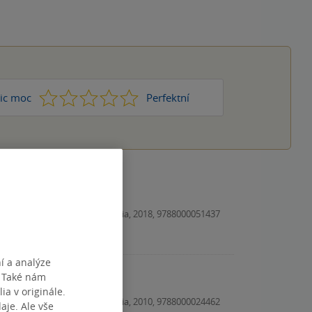
1
2
3
4
5
ic moc
Perfektní
Kniha, Albatros Media, 2018, 9788000051437
í a analýze
. Také nám
ia v originále.
Kniha, Albatros Media, 2010, 9788000024462
je. Ale vše