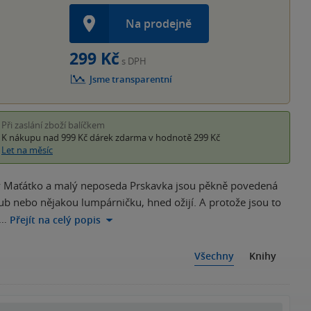
Na prodejně
299 Kč
s DPH
Jsme transparentní
Při zaslání zboží balíčkem
K nákupu nad 999 Kč
dárek zdarma
v hodnotě 299 Kč
Let na měsíc
 Maťátko a malý neposeda Prskavka jsou pěkně povedená
zub nebo nějakou lumpárničku, hned ožijí. A protože jsou to
,…
Přejít na celý popis
Všechny
Knihy