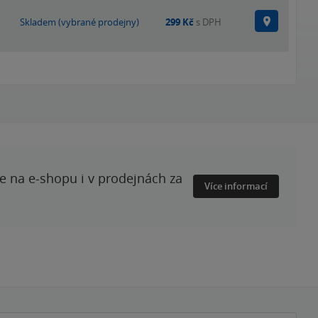
Na prode
Skladem (vybrané prodejny)
299 Kč
s DPH
te na e-shopu i v prodejnách za
Více informací