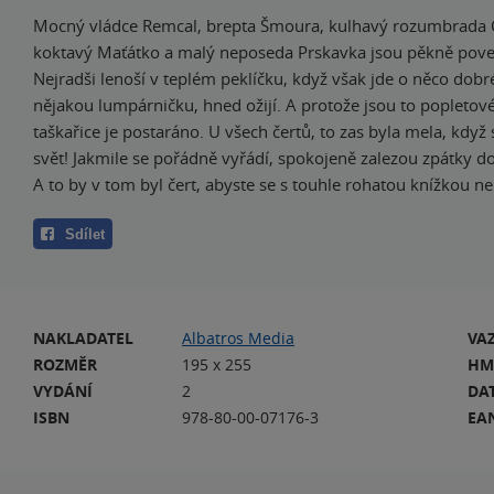
Mocný vládce Remcal, brepta Šmoura, kulhavý rozumbrada
koktavý Maťátko a malý neposeda Prskavka jsou pěkně pove
Nejradši lenoší v teplém peklíčku, když však jde o něco dob
nějakou lumpárničku, hned ožijí. A protože jsou to popletové
taškařice je postaráno. U všech čertů, to zas byla mela, když 
svět! Jakmile se pořádně vyřádí, spokojeně zalezou zpátky d
A to by v tom byl čert, abyste se s touhle rohatou knížkou ne
Sdílet
NAKLADATEL
Albatros Media
VA
ROZMĚR
195 x 255
HM
VYDÁNÍ
2
DA
ISBN
978-80-00-07176-3
EA