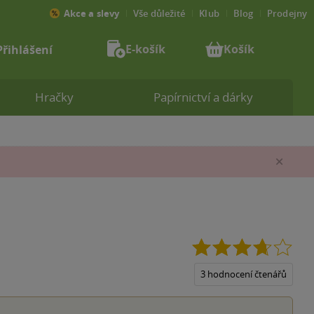
Akce a slevy
Vše důležité
Klub
Blog
Prodejny
E-košík
Košík
Přihlášení
Hračky
Papírnictví a dárky
Zav
3.7
z
5
3 hodnocení čtenářů
hvěz