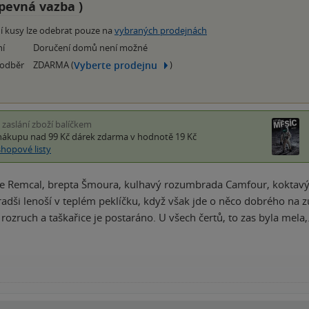
pevná vazba
)
í kusy lze odebrat pouze na
vybraných prodejnách
ní
Doručení domů není možné
Vyberte prodejnu
 odběr
ZDARMA (
)
i zaslání zboží balíčkem
nákupu nad 99 Kč
dárek zdarma
v hodnotě 19 Kč
shopové listy
e Remcal, brepta Šmoura, kulhavý rozumbrada Camfour, koktavý
jradši lenoší v teplém peklíčku, když však jde o něco dobrého na 
 rozruch a taškařice je postaráno. U všech čertů, to zas byla mela