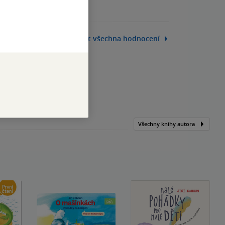
Zobrazit všechna hodnocení
Všechny knihy autora