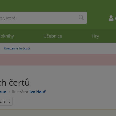
ioknihy
Učebnice
Hry
Kouzelné bytosti
»
ch čertů
houn
Ilustrátor
Ivo Houf
seznamu