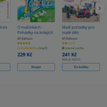
Následu
trov
O mašinkách -
Malé pohádky pro
Pohádky na kolejích
malé děti
Jiří Kahoun
Jiří Kahoun
4.8
2.0
z
z
Audiokniha
(mp3)
pevná vazba
5
5
hvězdiček
hvězdiček
229 Kč
241 Kč
Běžně
269 Kč
Koupit
Do košíku