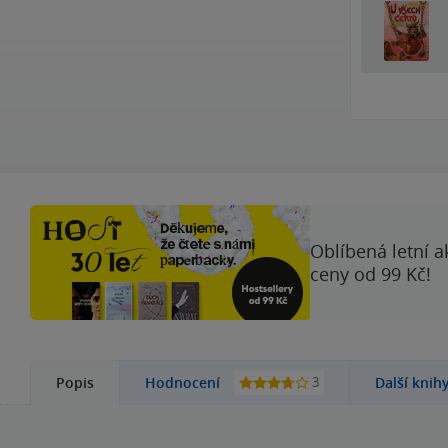
Oblíbená letní a
ceny od 99 Kč!
3
Popis
Hodnocení
Další knih