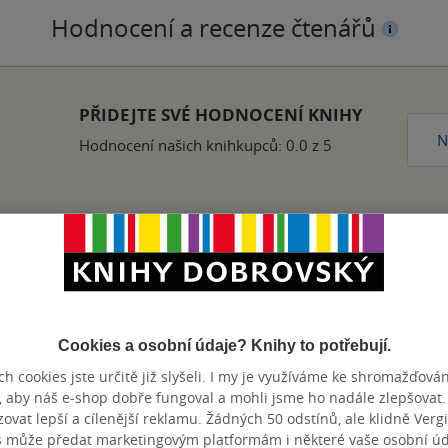
Hodnocení a recenze čtenářů
PŘIDEJTE SVÉ HODNOCENÍ KNIHY
N
Hodnocení našich knihkupců: 0.0 z 5
ou knížku jsem nevydržela číst. Příběh naprosto o ničem.
nze?
Ano
10
Cookies a osobní údaje? Knihy to potřebují.
h cookies jste určitě již slyšeli. I my je využíváme ke shromažďován
, aby náš e-shop dobře fungoval a mohli jsme ho nadále zlepšovat
vat lepší a cílenější reklamu. Žádných 50 odstínů, ale klidně Vergil
nze?
Ano
9
s může předat marketingovým platformám i některé vaše osobní úda