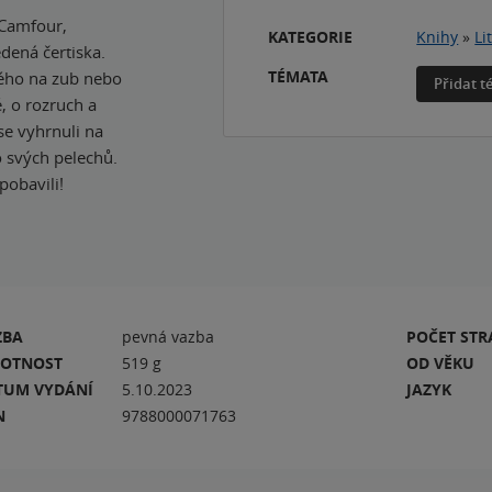
 Camfour,
KATEGORIE
Knihy
»
Li
dená čertiska.
TÉMATA
rého na zub nebo
Přidat 
, o rozruch a
se vyhrnuli na
o svých pelechů.
pobavili!
ZBA
pevná vazba
POČET ST
OTNOST
519 g
OD VĚKU
TUM VYDÁNÍ
5.10.2023
JAZYK
N
9788000071763