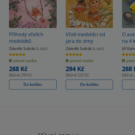
Příhody včelích
Včelí medvídci od
O aut
medvídků
jara do zimy
na 4 
Zdeněk Svěrák
Zdeněk Svěrák
Jiří Ka
& další
& další
4.8
4.9
5.0
z
z
z
pevná vazba
pevná vazba
pevn
5
5
5
hvězdiček
hvězdiček
hvězdiče
268 Kč
294 Kč
268 
Běžně
299 Kč
Běžně
329 Kč
Běžně
Do košíku
Do košíku