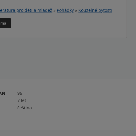
teratura pro děti a mládež
»
Pohádky
»
Kouzelné bytosti
téma
RAN
96
7 let
čeština