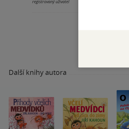
registrovaný uživatel
Další knihy autora