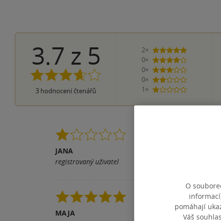
3.7
z
5
2×
5 hvězdiček
0×
4 hvězdičky
0×
3 hvězdičky
0×
2 hvězdičky
1×
3
hodnocení čtenářů
1 hvezdička
Málo kterou pohádkov
JANA
Pomohla vám tato rece
registrovaný uživatel
O souborec
Děti ji zbožňují
informací
pomáhají ukazo
MAJA
Pomohla vám tato rece
Váš souhla