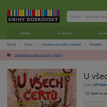
Vyhledávání
Knihy
E-knihy
Aud
Nacházíte
Domů
Knihy
Literatura pro děti a mládež
Pohádky
»
»
»
se
zde:
Zásilkovna zdarma celý týden!
U vše
Autor
Jiří Ka
Uložit do 