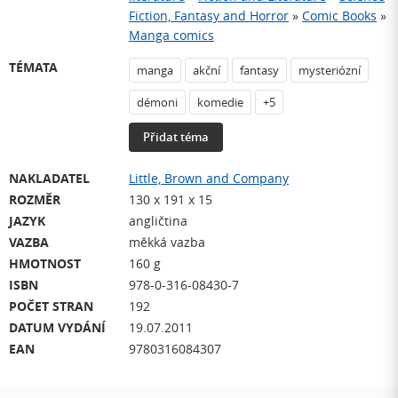
Fiction, Fantasy and Horror
»
Comic Books
»
Manga comics
TÉMATA
manga
akční
fantasy
mysteriózní
démoni
komedie
+5
Přidat téma
NAKLADATEL
Little, Brown and Company
ROZMĚR
130 x 191 x 15
JAZYK
angličtina
VAZBA
měkká vazba
HMOTNOST
160 g
ISBN
978-0-316-08430-7
POČET STRAN
192
DATUM VYDÁNÍ
19.07.2011
EAN
9780316084307