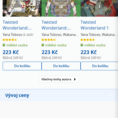
Twisted
Twisted
Twisted
Wonderland:
Wonderland:
Wonderland 1
Příběh z
Příběh z
Yana Toboso
Yana Toboso
,
Wakana
Yana Toboso
,
Wakana
& další
Heartslabyulu 2
Heartslabyulu 3
Hazuki
Hazuki
4.5
4.5
4.6
z
z
z
měkká vazba
měkká vazba
měkká vazba
5
5
5
hvězdiček
hvězdiček
hvězdiček
223 Kč
223 Kč
223 Kč
Běžně
249 Kč
Běžně
249 Kč
Běžně
249 Kč
Do košíku
Do košíku
Do košíku
Všechny knihy autora
Vývoj ceny