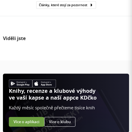
Články, které stojí za pozornost
Viděli jste
Knihy, recenze a klubové výhody
ve vaší kapse a naší appce KDčko
Každý měsíc společně přečteme tisíce knih
Více o aplikaci
Více o klubu