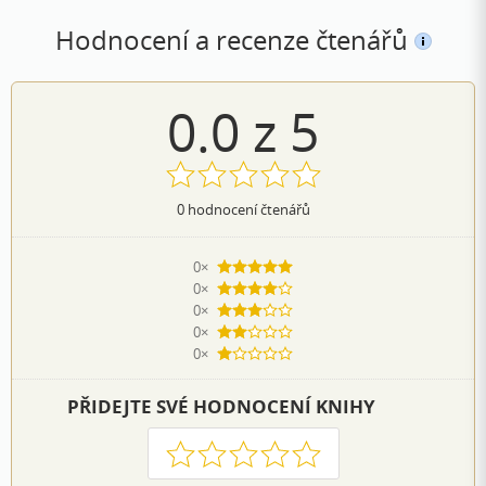
Hodnocení a recenze čtenářů
0.0
z
5
0
hodnocení čtenářů
0×
5 hvězdiček
0×
4 hvězdičky
0×
3 hvězdičky
0×
2 hvězdičky
0×
1 hvezdička
PŘIDEJTE SVÉ HODNOCENÍ KNIHY
1
2
3
4
5