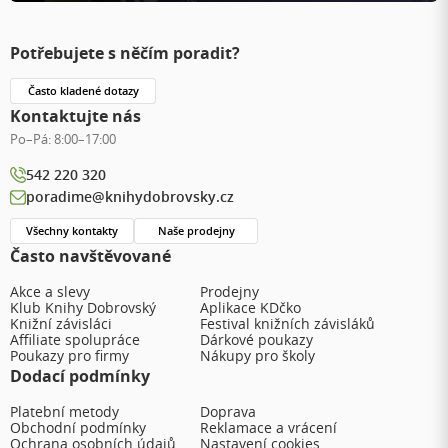
Potřebujete s něčím poradit?
Často kladené dotazy
Kontaktujte nás
Po–Pá:
8:00–17:00
542 220 320
poradime@knihydobrovsky.cz
Všechny kontakty
Naše prodejny
Často navštěvované
Akce a slevy
Prodejny
Klub Knihy Dobrovský
Aplikace KDčko
Knižní závisláci
Festival knižních závisláků
Affiliate spolupráce
Dárkové poukazy
Poukazy pro firmy
Nákupy pro školy
Dodací podmínky
Platební metody
Doprava
Obchodní podmínky
Reklamace a vrácení
Ochrana osobních údajů
Nastavení cookies