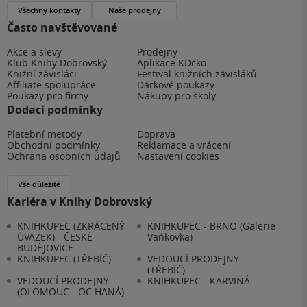
Všechny kontakty
Naše prodejny
Často navštěvované
Akce a slevy
Prodejny
Klub Knihy Dobrovský
Aplikace KDčko
Knižní závisláci
Festival knižních závisláků
Affiliate spolupráce
Dárkové poukazy
Poukazy pro firmy
Nákupy pro školy
Dodací podmínky
Platební metody
Doprava
Obchodní podmínky
Reklamace a vrácení
Ochrana osobních údajů
Nastavení cookies
Vše důležité
Kariéra v Knihy Dobrovský
KNIHKUPEC (ZKRÁCENÝ
KNIHKUPEC - BRNO (Galerie
ÚVAZEK) - ČESKÉ
Vaňkovka)
BUDĚJOVICE
KNIHKUPEC (TŘEBÍČ)
VEDOUCÍ PRODEJNY
(TŘEBÍČ)
VEDOUCÍ PRODEJNY
KNIHKUPEC - KARVINÁ
(OLOMOUC - OC HANÁ)