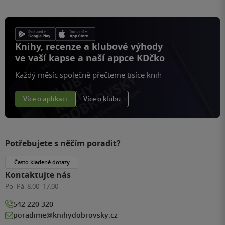
Knihy, recenze a klubové výhody
ve vaší kapse a naší appce KDčko
Každý měsíc společně přečteme tisíce knih
Více o aplikaci
Více o klubu
Potřebujete s něčím poradit?
Často kladené dotazy
Kontaktujte nás
Po–Pá:
8:00–17:00
542 220 320
poradime@knihydobrovsky.cz