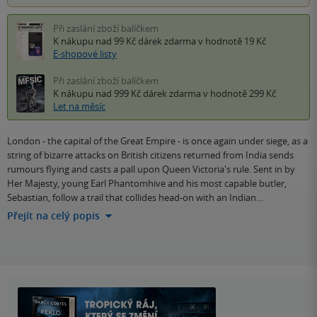
Při zaslání zboží balíčkem
K nákupu nad 99 Kč
dárek zdarma
v hodnotě 19 Kč
E-shopové listy
Při zaslání zboží balíčkem
K nákupu nad 999 Kč
dárek zdarma
v hodnotě 299 Kč
Let na měsíc
London - the capital of the Great Empire - is once again under siege, as a
string of bizarre attacks on British citizens returned from India sends
rumours flying and casts a pall upon Queen Victoria's rule. Sent in by
Her Majesty, young Earl Phantomhive and his most capable butler,
Sebastian, follow a trail that collides head-on with an Indian…
Přejít na celý popis