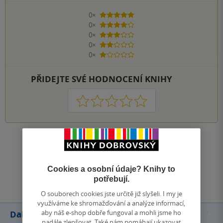
0×
5 hvězdiček
0×
4 hvězdičky
0×
3 hvězdičky
0×
2 hvězdičky
0×
1 hvezdička
PŘIDEJTE SVÉ HODNOCENÍ KNIHY
1
2
3
4
5
Zobrazit všechna hodnocení
Cookies a osobní údaje? Knihy to
Přidat hodnocení
potřebují.
O souborech cookies jste určitě již slyšeli. I my je
využíváme ke shromažďování a analýze informací,
aby náš e-shop dobře fungoval a mohli jsme ho
Další knihy autora
nadále zlepšovat. Také nám pomáhají ukazovat