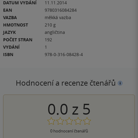
DATUM VYDÁNÍ
11.11.2014
EAN
9780316084284
VAZBA
měkká vazba
HMOTNOST
210 g
JAZYK
angličtina
POČET STRAN
192
VYDÁNÍ
1
ISBN
978-0-316-08428-4
Hodnocení a recenze čtenářů
0.0
z
5
0
hodnocení čtenářů