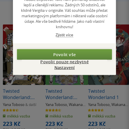
lepší a cílenější reklamu. Žádných 50 odstínů, ale
klidně Vergilia v originále. Váš souhlas může předat
marketingovým platformám i některé vaše osobní
údaje. Ale vše bedlivě hlídáme. Jako naši vlastní
knihovnu!
Zjistit více
Povolit vše
Povolit pouze nezbytné
Nastavení
Twisted
Twisted
Twisted
Wonderland:
Wonderland:
Wonderland 1
Příběh z
Příběh z
Yana Toboso
Yana Toboso
,
Wakana
Yana Toboso
,
Wakana
& další
Heartslabyulu 2
Heartslabyulu 3
Hazuki
Hazuki
4.5
4.5
4.6
z
z
z
měkká vazba
měkká vazba
měkká vazba
5
5
5
hvězdiček
hvězdiček
hvězdiček
223 Kč
223 Kč
223 Kč