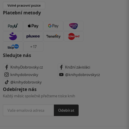
Volné pracovní pozice
Platební metody
+ 17
Sledujte nás
KnihyDobrovsky.cz
Knižní závisláci
knihydobrovsky
@knihydobrovskycz
@knihydobrovsky
Odebírejte nás
Každý měsíc společně přečteme tisíce knih
Odebírat