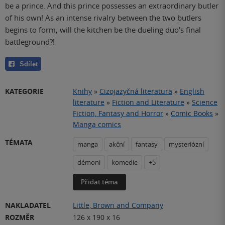
be a prince. And this prince possesses an extraordinary butler
of his own! As an intense rivalry between the two butlers
begins to form, will the kitchen be the dueling duo's final
battleground?!
Sdílet
KATEGORIE
Knihy
»
Cizojazyčná literatura
»
English
literature
»
Fiction and Literature
»
Science
Fiction, Fantasy and Horror
»
Comic Books
»
Manga comics
TÉMATA
manga
akční
fantasy
mysteriózní
démoni
komedie
+5
Přidat téma
NAKLADATEL
Little, Brown and Company
ROZMĚR
126 x 190 x 16