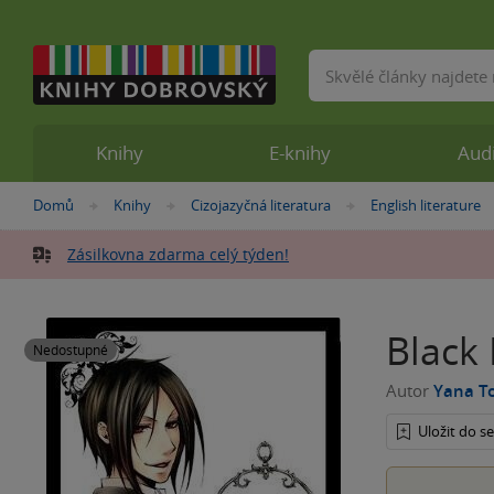
Vyhledávání
Knihy
E-knihy
Aud
Nacházíte
Domů
Knihy
Cizojazyčná literatura
English literature
»
»
»
se
zde:
Zásilkovna zdarma celý týden!
Black 
Nedostupné
Autor
Yana T
Uložit do 