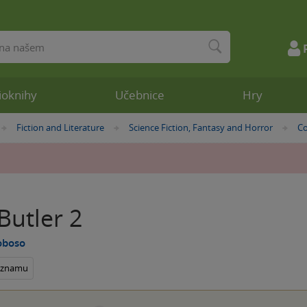
ioknihy
Učebnice
Hry
Fiction and Literature
Science Fiction, Fantasy and Horror
Co
»
»
»
Butler 2
oboso
seznamu