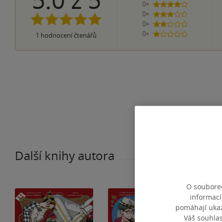
0×
4 hvězdičky
0×
3 hvězdičky
0×
2 hvězdičky
0×
1
hodnocení čtenářů
1 hvezdička
Další knihy autora
O souborec
informací
pomáhají ukazo
Váš souhla