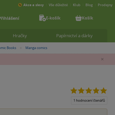
Akce a slevy
Vše důležité
Klub
Blog
Prodejny
E-košík
Košík
Přihlášení
Hračky
Papírnictví a dárky
mic Books
Manga comics
»
Zav
5.0
z
5
1 hodnocení čtenářů
hvěz