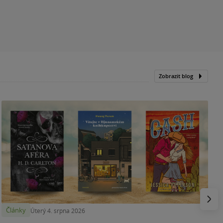
Zobrazit blog
N
p
Násled
Články
Úterý 4. srpna 2026