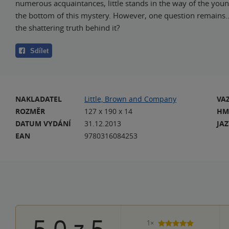
numerous acquaintances, little stands in the way of the young
the bottom of this mystery. However, one question remains.
the shattering truth behind it?
Sdílet
NAKLADATEL
Little, Brown and Company
VA
ROZMĚR
127 x 190 x 14
HM
DATUM VYDÁNÍ
31.12.2013
JA
EAN
9780316084253
5.0
z
5
1×
5 hvězdiček