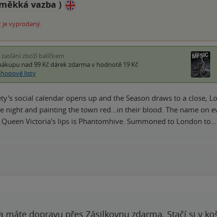
měkká vazba
)
 je vyprodaný.
i zaslání zboží balíčkem
nákupu nad 99 Kč
dárek zdarma
v hodnotě 19 Kč
shopové listy
ety's social calendar opens up and the Season draws to a close, L
 night and painting the town red...in their blood. The name on ever
 Queen Victoria's lips is Phantomhive. Summoned to London to…
a máte dopravu přes Zásilkovnu zdarma. Stačí si v ko