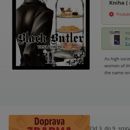
Kniha (
Produkt
Př
K 
E-
As high soci
women of the
the name on
Od 3. do 9. srpn