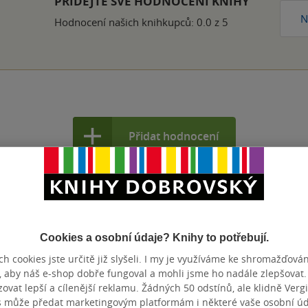
PŘIDEJTE SVÉ HODNOCENÍ KNIHY
N
Hodnocení našich knihkupců: 0.0 z 5
Přidat hodnocení
Cookies a osobní údaje? Knihy to potřebují.
h cookies jste určitě již slyšeli. I my je využíváme ke shromažďován
, aby náš e-shop dobře fungoval a mohli jsme ho nadále zlepšovat
vat lepší a cílenější reklamu. Žádných 50 odstínů, ale klidně Vergil
s může předat marketingovým platformám i některé vaše osobní úda