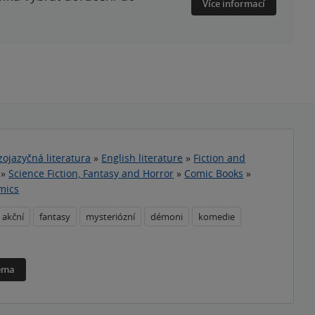
Více informací
zojazyčná literatura
»
English literature
»
Fiction and
»
Science Fiction, Fantasy and Horror
»
Comic Books
»
mics
akční
fantasy
mysteriózní
démoni
komedie
téma