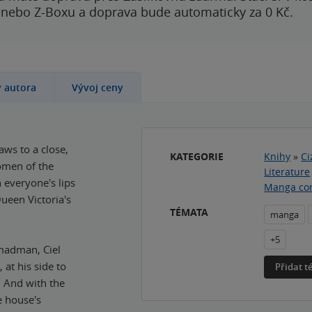
 nebo Z-Boxu a doprava bude automaticky za 0 Kč.
y autora
Vývoj ceny
aws to a close,
KATEGORIE
Knihy
»
Ci
omen of the
Literature
 everyone's lips
Manga co
Queen Victoria's
TÉMATA
manga
+5
madman, Ciel
 at his side to
Přidat 
r. And with the
e house's