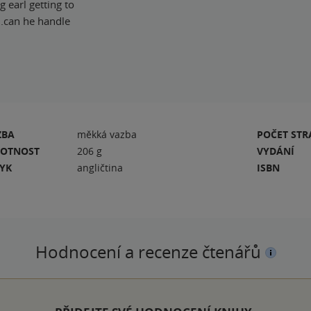
 earl getting to
..can he handle
ZBA
měkká vazba
POČET ST
OTNOST
206 g
VYDÁNÍ
ZYK
angličtina
ISBN
Hodnocení a recenze čtenářů