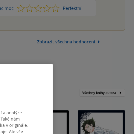
1
2
3
4
5
ic moc
Perfektní
Zobrazit všechna hodnocení
Všechny knihy autora
í a analýze
. Také nám
ia v originále.
je. Ale vše