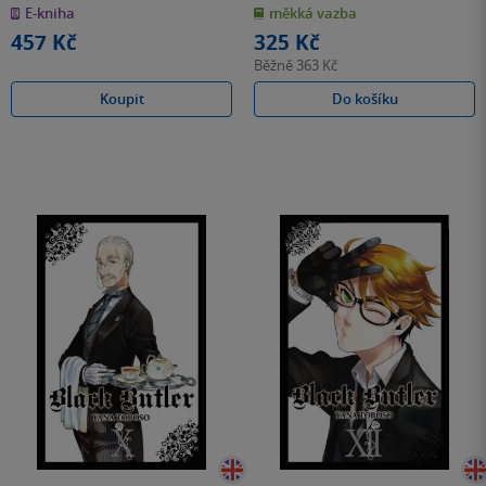
z
z
E-kniha
měkká vazba
5
5
hvězdiček
hvězdiček
457 Kč
325 Kč
Běžně
363 Kč
Koupit
Do košíku