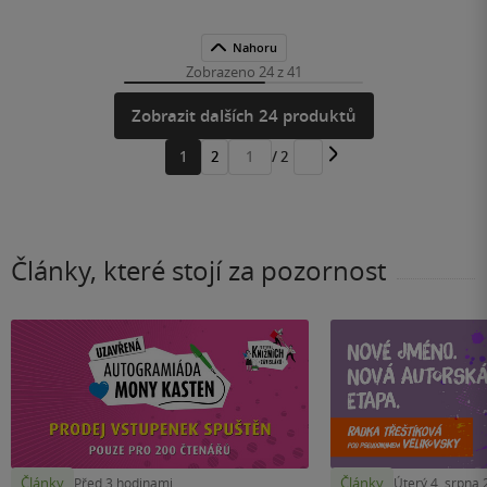
Nahoru
Zobrazeno 24 z 41
Zobrazit dalších 24 produktů
1
2
/ 2
Přejít
na
stránku
Články, které stojí za pozornost
Články
Články
Před 3 hodinami
Úterý 4. srpna