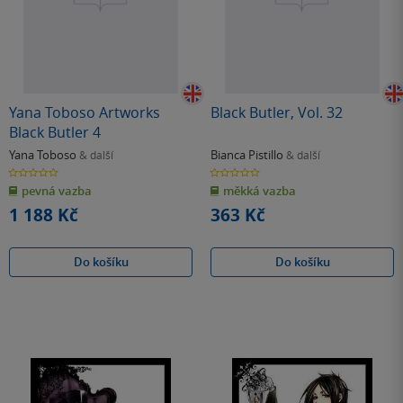
Yana Toboso Artworks
Black Butler, Vol. 32
Black Butler 4
Yana Toboso
Bianca Pistillo
& další
& další
0.0
0.0
z
z
pevná vazba
měkká vazba
5
5
hvězdiček
hvězdiček
1 188 Kč
363 Kč
Do košíku
Do košíku