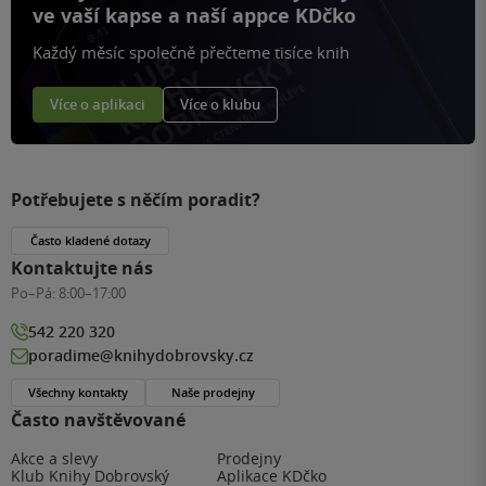
ve vaší kapse a naší appce KDčko
Každý měsíc společně přečteme tisíce knih
Více o aplikaci
Více o klubu
Potřebujete s něčím poradit?
Často kladené dotazy
Kontaktujte nás
Po–Pá:
8:00–17:00
542 220 320
poradime@knihydobrovsky.cz
Všechny kontakty
Naše prodejny
Často navštěvované
Akce a slevy
Prodejny
Klub Knihy Dobrovský
Aplikace KDčko