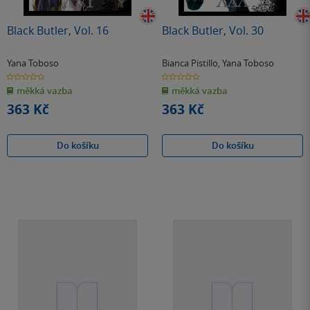
Black Butler, Vol. 16
Black Butler, Vol. 30
Yana Toboso
Bianca Pistillo
,
Yana Toboso
0.0
0.0
z
z
měkká vazba
měkká vazba
5
5
hvězdiček
hvězdiček
363 Kč
363 Kč
Do košíku
Do košíku