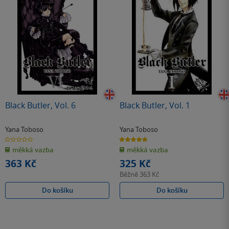
Black Butler, Vol. 6
Black Butler, Vol. 1
Yana Toboso
Yana Toboso
0.0
5.0
z
z
měkká vazba
měkká vazba
5
5
hvězdiček
hvězdiček
363 Kč
325 Kč
Běžně
363 Kč
Do košíku
Do košíku