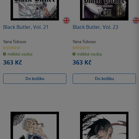
Black Butler, Vol. 21
Black Butler, Vol. 23
Yana Toboso
Yana Toboso
0.0
0.0
z
z
měkká vazba
měkká vazba
5
5
hvězdiček
hvězdiček
363 Kč
363 Kč
Do košíku
Do košíku