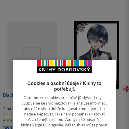
Cookies a osobní údaje? Knihy to
potřebují.
Black Butler, Vol. 17
Black Butler, Vol. 18
O souborech cookies jste určitě již slyšeli. I my je
využíváme ke shromažďování a analýze informací,
aby náš e-shop dobře fungoval a mohli jsme ho
Yana Toboso
Yana Toboso
nadále zlepšovat. Také nám pomáhají ukazovat
0.0
0.0
z
z
lepší a cílenější reklamu. Žádných 50 odstínů, ale
měkká vazba
měkká vazba
5
5
hvězdiček
hvězdiček
klidně Vergilia v originále. Váš souhlas může předat
363 Kč
363 Kč