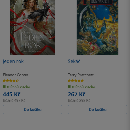
Jeden rok
Sekáč
Eleanor Corvin
Terry Pratchett
4.6
4.7
z
z
měkká vazba
měkká vazba
5
5
hvězdiček
hvězdiček
445 Kč
267 Kč
Běžně
497 Kč
Běžně
298 Kč
Do košíku
Do košíku