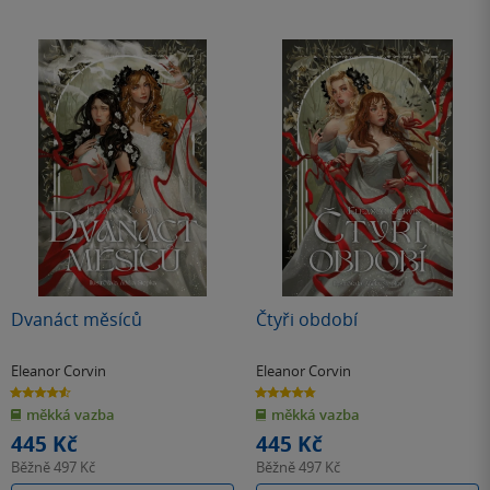
Dvanáct měsíců
Čtyři období
Eleanor Corvin
Eleanor Corvin
4.6
4.8
z
z
měkká vazba
měkká vazba
5
5
hvězdiček
hvězdiček
445 Kč
445 Kč
Běžně
497 Kč
Běžně
497 Kč