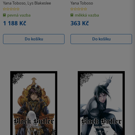
Yana Toboso
,
Lys Blakeslee
Yana Toboso
0.0
0.0
z
z
pevná vazba
měkká vazba
5
5
hvězdiček
hvězdiček
1 188 Kč
363 Kč
Do košíku
Do košíku