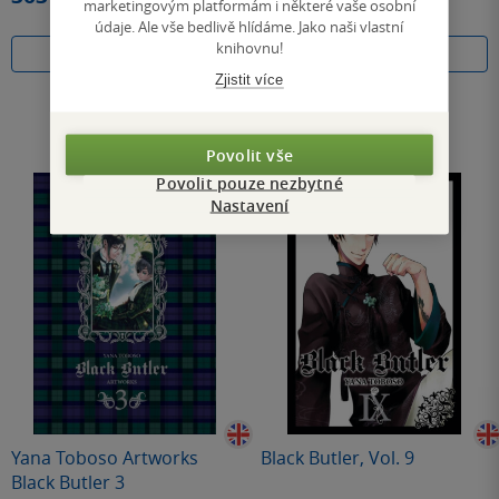
marketingovým platformám i některé vaše osobní
údaje. Ale vše bedlivě hlídáme. Jako naši vlastní
knihovnu!
Do košíku
Do košíku
Zjistit více
Povolit vše
Povolit pouze nezbytné
Nastavení
Yana Toboso Artworks
Black Butler, Vol. 9
Black Butler 3