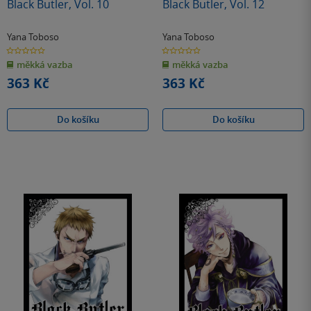
Black Butler, Vol. 10
Black Butler, Vol. 12
Yana Toboso
Yana Toboso
0.0
0.0
z
z
měkká vazba
měkká vazba
5
5
hvězdiček
hvězdiček
363 Kč
363 Kč
Do košíku
Do košíku