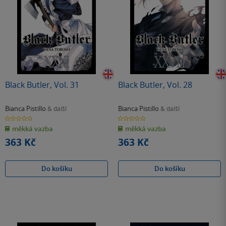
Black Butler, Vol. 31
Black Butler, Vol. 28
Bianca Pistillo
Bianca Pistillo
& další
& další
0.0
0.0
z
z
měkká vazba
měkká vazba
5
5
hvězdiček
hvězdiček
363 Kč
363 Kč
Do košíku
Do košíku