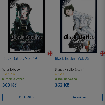
Black Butler, Vol. 19
Black Butler, Vol. 25
Yana Toboso
Bianca Pistillo
& další
0.0
0.0
z
z
měkká vazba
měkká vazba
5
5
hvězdiček
hvězdiček
363 Kč
363 Kč
Do košíku
Do košíku