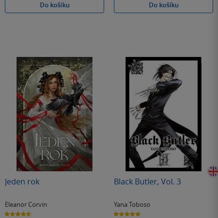
Do košíku
Do košíku
Jeden rok
Black Butler, Vol. 3
Eleanor Corvin
Yana Toboso
4.6
5.0