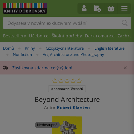
Vyhledávání
Bestsellery
Učebnice
Školní potřeby
Dark romance
Zachra
Nacházíte
Domů
Knihy
Cizojazyčná literatura
English literature
»
»
»
se
Nonfiction
Art, Architecture and Photography
»
»
zde:
Zásilkovna zdarma celý týden!
Za
0.0
z
5
0 hodnocení čtenářů
hvězdiček
Beyond Architecture
Autor
Robert Klanten
Nedostupné