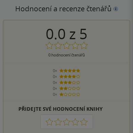
Hodnocení a recenze čtenářů
0.0
z
5
0
hodnocení čtenářů
0×
5 hvězdiček
0×
4 hvězdičky
0×
3 hvězdičky
0×
2 hvězdičky
0×
1 hvezdička
PŘIDEJTE SVÉ HODNOCENÍ KNIHY
1
2
3
4
5