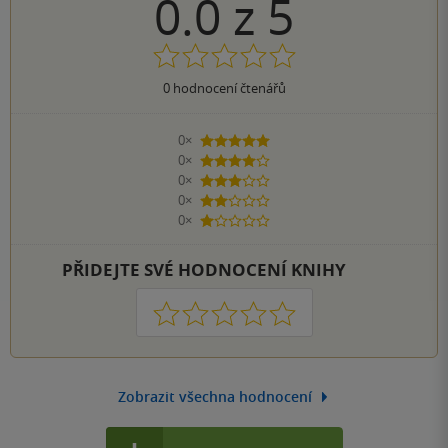
0.0
z
5
0
hodnocení čtenářů
0×
5 hvězdiček
0×
4 hvězdičky
0×
3 hvězdičky
0×
2 hvězdičky
0×
1 hvezdička
PŘIDEJTE SVÉ HODNOCENÍ KNIHY
1
2
3
4
5
Zobrazit všechna hodnocení