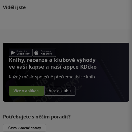
Viděli jste
Knihy, recenze a klubové výhody
ve vaší kapse a naší appce KDčko
Každý měsíc společně přečteme tisíce knih
Více o aplikaci
Více o klubu
Potřebujete s něčím poradit?
Často kladené dotazy