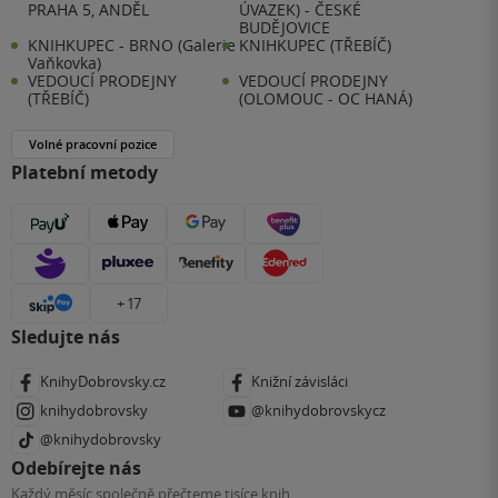
PRAHA 5, ANDĚL
ÚVAZEK) - ČESKÉ
BUDĚJOVICE
KNIHKUPEC - BRNO (Galerie
KNIHKUPEC (TŘEBÍČ)
Vaňkovka)
VEDOUCÍ PRODEJNY
VEDOUCÍ PRODEJNY
(TŘEBÍČ)
(OLOMOUC - OC HANÁ)
Volné pracovní pozice
Platební metody
+ 17
Sledujte nás
KnihyDobrovsky.cz
Knižní závisláci
knihydobrovsky
@knihydobrovskycz
@knihydobrovsky
Odebírejte nás
Každý měsíc společně přečteme tisíce knih