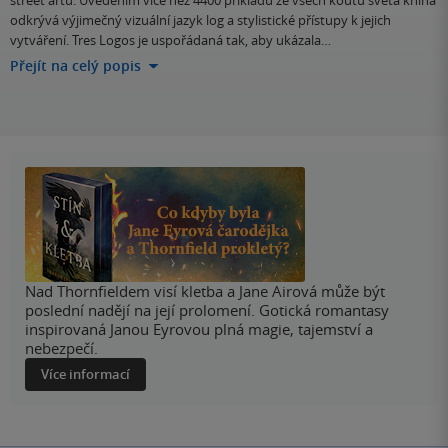
street artu. Uvedením více než 4400 příkladů ze všech koutů světa kniha
odkrývá výjimečný vizuální jazyk log a stylistické přístupy k jejich
vytváření. Tres Logos je uspořádaná tak, aby ukázala…
Přejít na celý popis
Nad Thornfieldem visí kletba a Jane Airová může být
poslední nadějí na její prolomení. Gotická romantasy
inspirovaná Janou Eyrovou plná magie, tajemství a
nebezpečí.
Více informací