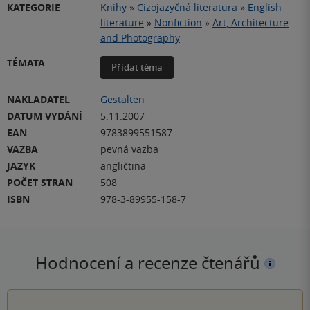
KATEGORIE
Knihy
»
Cizojazyčná literatura
»
English
literature
»
Nonfiction
»
Art, Architecture
and Photography
TÉMATA
Přidat téma
NAKLADATEL
Gestalten
DATUM VYDÁNÍ
5.11.2007
EAN
9783899551587
VAZBA
pevná vazba
JAZYK
angličtina
POČET STRAN
508
ISBN
978-3-89955-158-7
Hodnocení a recenze čtenářů