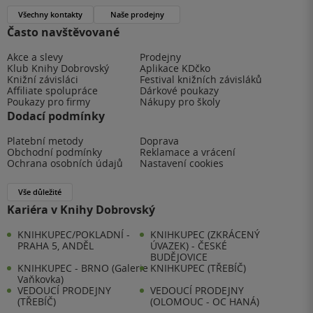
Všechny kontakty
Naše prodejny
Často navštěvované
Akce a slevy
Prodejny
Klub Knihy Dobrovský
Aplikace KDčko
Knižní závisláci
Festival knižních závisláků
Affiliate spolupráce
Dárkové poukazy
Poukazy pro firmy
Nákupy pro školy
Dodací podmínky
Platební metody
Doprava
Obchodní podmínky
Reklamace a vrácení
Ochrana osobních údajů
Nastavení cookies
Vše důležité
Kariéra v Knihy Dobrovský
KNIHKUPEC/POKLADNÍ -
KNIHKUPEC (ZKRÁCENÝ
PRAHA 5, ANDĚL
ÚVAZEK) - ČESKÉ
BUDĚJOVICE
KNIHKUPEC - BRNO (Galerie
KNIHKUPEC (TŘEBÍČ)
Vaňkovka)
VEDOUCÍ PRODEJNY
VEDOUCÍ PRODEJNY
(TŘEBÍČ)
(OLOMOUC - OC HANÁ)