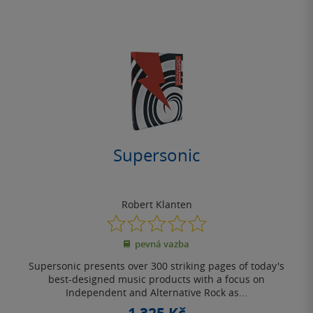
Supersonic
Robert Klanten
0.0
z
pevná vazba
5
hvězdiček
Supersonic presents over 300 striking pages of today's
best-designed music products with a focus on
Independent and Alternative Rock as...