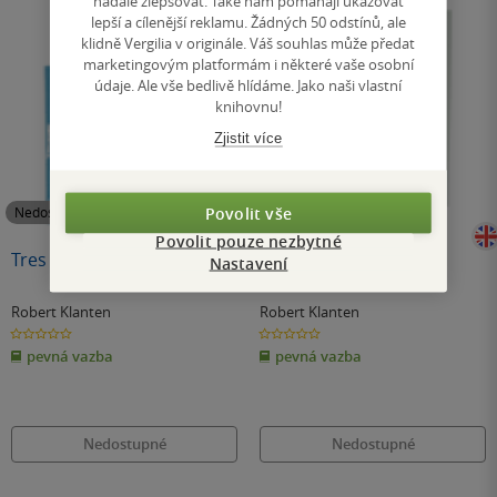
nadále zlepšovat. Také nám pomáhají ukazovat
lepší a cílenější reklamu. Žádných 50 odstínů, ale
klidně Vergilia v originále. Váš souhlas může předat
marketingovým platformám i některé vaše osobní
údaje. Ale vše bedlivě hlídáme. Jako naši vlastní
knihovnu!
Zjistit více
Povolit vše
Nedostupné
Nedostupné
Povolit pouze nezbytné
Tres Logos
Furnish
Nastavení
Robert Klanten
Robert Klanten
0.0
0.0
z
z
pevná vazba
pevná vazba
5
5
hvězdiček
hvězdiček
Nedostupné
Nedostupné