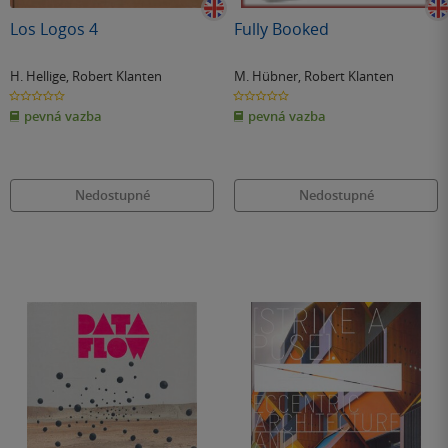
Los Logos 4
Fully Booked
H. Hellige
,
Robert Klanten
M. Hübner
,
Robert Klanten
0.0
0.0
z
z
pevná vazba
pevná vazba
5
5
hvězdiček
hvězdiček
Nedostupné
Nedostupné