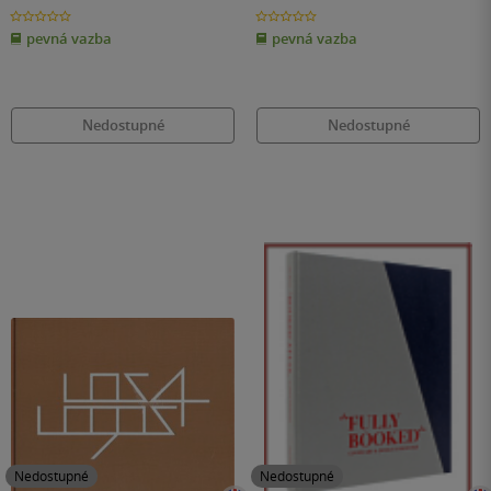
0.0
0.0
z
z
pevná vazba
pevná vazba
5
5
hvězdiček
hvězdiček
Nedostupné
Nedostupné
Nedostupné
Nedostupné