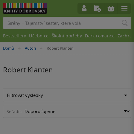
Vyhledávání
Bestsellery
Učebnice
Školní potřeby
Dark romance
Zachra
Nacházíte
Domů
Autoři
Robert Klanten
»
»
se
zde:
Robert Klanten
Filtrovat výsledky
Seřadit: