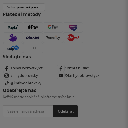
Volné pracovní pozice
Platební metody
+ 17
Sledujte nás
KnihyDobrovsky.cz
Knižní závisláci
knihydobrovsky
@knihydobrovskycz
@knihydobrovsky
Odebírejte nás
Každý měsíc společně přečteme tisíce knih
Odebírat