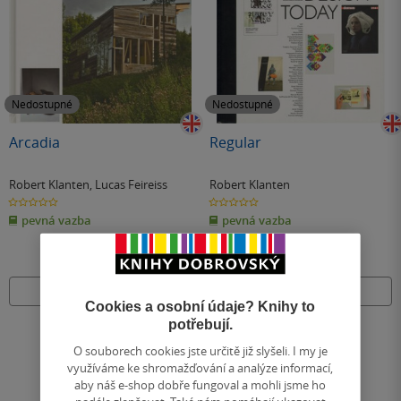
Nedostupné
Nedostupné
Arcadia
Regular
Robert Klanten
,
Lucas Feireiss
Robert Klanten
0.0
0.0
z
z
pevná vazba
pevná vazba
5
5
hvězdiček
hvězdiček
Nedostupné
Nedostupné
Cookies a osobní údaje? Knihy to
potřebují.
O souborech cookies jste určitě již slyšeli. I my je
využíváme ke shromažďování a analýze informací,
aby náš e-shop dobře fungoval a mohli jsme ho