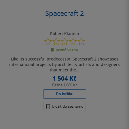
Spacecraft 2
Robert Klanten
0.0
z
pevná vazba
5
hvězdiček
Like its successful predecessor, Spacecraft 2 showcases
international projects by architects, artists and designers
that meet the...
1 504 Kč
Běžně
1 680 Kč
Do košíku
Uložit do seznamu