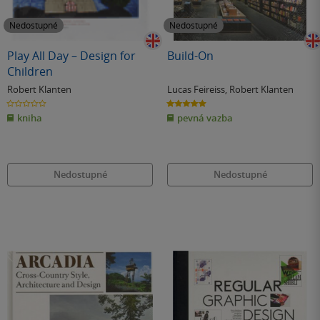
Nedostupné
Nedostupné
Play All Day – Design for
Build-On
Children
Robert Klanten
Lucas Feireiss
,
Robert Klanten
0.0
5.0
z
z
kniha
pevná vazba
5
5
hvězdiček
hvězdiček
Nedostupné
Nedostupné