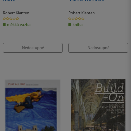
Robert Klanten
Robert Klanten
0.0
0.0
z
z
měkká vazba
kniha
5
5
hvězdiček
hvězdiček
Nedostupné
Nedostupné