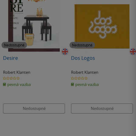
Nedostupné
Nedostupné
Desire
Dos Logos
Robert Klanten
Robert Klanten
0.0
0.0
z
z
pevná vazba
pevná vazba
5
5
hvězdiček
hvězdiček
Nedostupné
Nedostupné