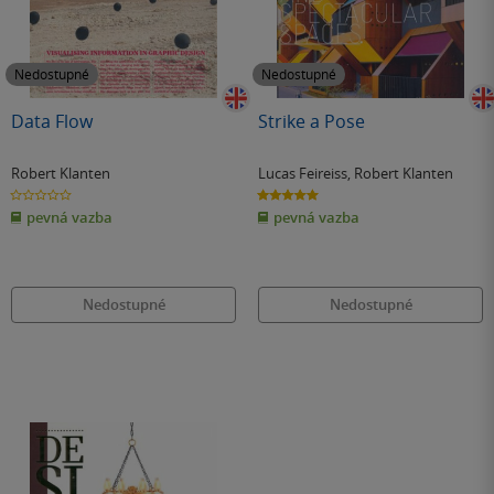
Nedostupné
Nedostupné
Data Flow
Strike a Pose
Robert Klanten
Lucas Feireiss
,
Robert Klanten
0.0
5.0
z
z
pevná vazba
pevná vazba
5
5
hvězdiček
hvězdiček
Nedostupné
Nedostupné