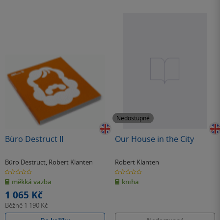
Nedostupné
Büro Destruct II
Our House in the City
Büro Destruct
,
Robert Klanten
Robert Klanten
0.0
0.0
z
z
měkká vazba
kniha
5
5
hvězdiček
hvězdiček
1 065 Kč
Běžně
1 190 Kč