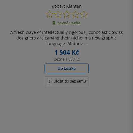
Robert Klanten
0.0
z
pevná vazba
5
hvězdiček
A fresh wave of intellectually rigorous, iconoclastic Swiss
designers are carving their niche in a new graphic
language. Altitude...
1 504 Kč
Běžně
1 680 Kč
Do košíku
Uložit do seznamu