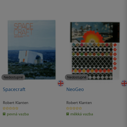
Nedostupné
Nedostupné
Spacecraft
NeoGeo
Robert Klanten
Robert Klanten
0.0
0.0
z
z
pevná vazba
měkká vazba
5
5
hvězdiček
hvězdiček