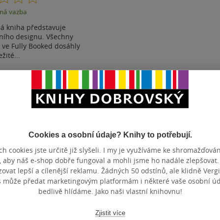
z
ná vazba
5
hvězdiček
ná kniha představuje
žního designu. Všechny
 ve Fully Booked dosáhly
žité...
ostupné
t do seznamu
Cookies a osobní údaje? Knihy to potřebují.
h cookies jste určitě již slyšeli. I my je využíváme ke shromažďován
, aby náš e-shop dobře fungoval a mohli jsme ho nadále zlepšovat
Zobrazeno 3 z 3
vat lepší a cílenější reklamu. Žádných 50 odstínů, ale klidně Vergil
s může předat marketingovým platformám i některé vaše osobní úda
bedlivě hlídáme. Jako naši vlastní knihovnu!
Zjistit více