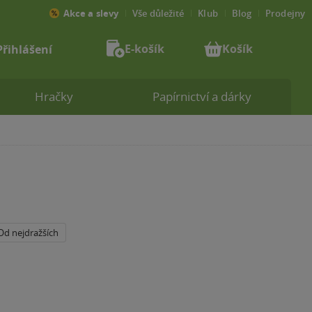
Akce a slevy
Vše důležité
Klub
Blog
Prodejny
E-košík
Košík
Přihlášení
Hračky
Papírnictví a dárky
Od nejdražších