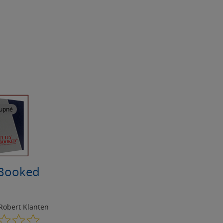
upné
 Booked
Robert Klanten
0.0