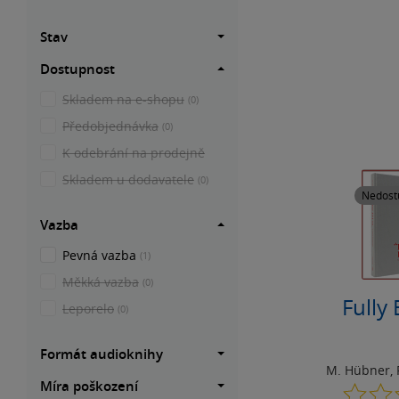
Stav
Dostupnost
Skladem na e-shopu
(0)
Předobjednávka
(0)
K odebrání na prodejně
Skladem u dodavatele
(0)
Nedost
Vazba
Pevná vazba
(1)
Měkká vazba
(0)
Fully
Leporelo
(0)
Formát audioknihy
M. Hübner
,
Míra poškození