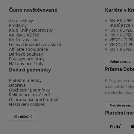
Často navštěvované
Kariéra v K
Akce a slevy
KNIHKUPEC 
Prodejny
BUDĚJOVIC
Klub Knihy Dobrovský
KNIHKUPEC -
Aplikace KDčko
KNIHKUPEC 
Knižní závisláci
VEDOUCÍ PR
Festival knižních závisláků
VEDOUCÍ PR
Affiliate spolupráce
KNIHKUPEC 
Dárkové poukazy
Poukazy pro firmy
Volné pracovní
Nákupy pro školy
Píšeme Dobr
Dodací podmínky
Platební metody
Každý týden nov
Doprava
a čtenářské tri
Obchodní podmínky
i našich knihkup
Reklamace a vrácení
Ochrana osobních údajů
Nastavení cookies
Nechte se inspi
Platební m
Vše důležité