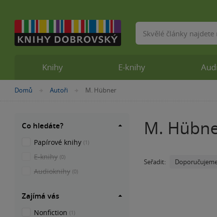
Vyhledávání
Knihy
E-knihy
Aud
Nacházíte
Domů
Autoři
M. Hübner
»
»
se
zde:
M. Hübne
Co hledáte?
Papírové knihy
(1)
E-knihy
(0)
Doporučujem
Seřadit:
Audioknihy
(0)
Zajímá vás
Nonfiction
(1)