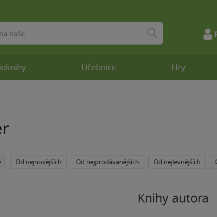
ioknihy
Učebnice
Hry
r
e
Od nejnovějších
Od nejprodávanějších
Od nejlevnějších
Knihy autora