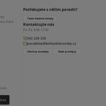
Potřebujete s něčím poradit?
nihy
Často kladené dotazy
ou, která
Kontaktujte nás
Po–Pá:
8:00–17:00
542 220 320
poradime@knihydobrovsky.cz
Všechny kontakty
Naše prodejny
 knih
írat