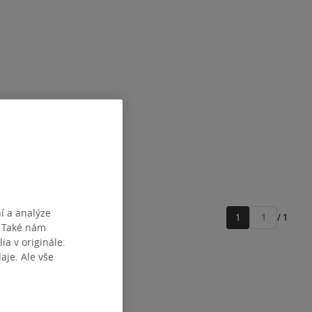
í a analýze
1
/ 1
Přejít
. Také nám
na
ia v originále.
stránku
je. Ale vše