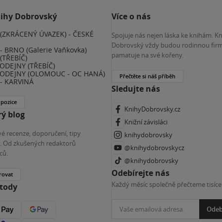
nihy Dobrovský
Více o nás
(ZKRÁCENÝ ÚVAZEK) - ČESKÉ
Spojuje nás nejen láska ke knihám. K
E
Dobrovský vždy budou rodinnou firm
 BRNO (Galerie Vaňkovka)
pamatuje na své kořeny.
(TŘEBÍČ)
ODEJNY (TŘEBÍČ)
ODEJNY (OLOMOUC - OC HANÁ)
Přečtěte si náš příběh
- KARVINÁ
Sledujte nás
 pozice
KnihyDobrovsky.cz
ý blog
Knižní závisláci
é recenze, doporučení, tipy
knihydobrovsky
ky. Od zkušených redaktorů
@knihydobrovskycz
ců.
@knihydobrovsky
Odebírejte nás
rovat
Každý měsíc společně přečteme tisíce
etody
Odeb