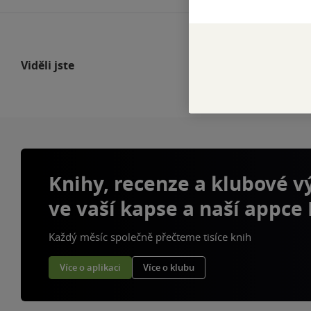
Viděli jste
Knihy, recenze a klubové 
ve vaší kapse a naší appce
Každý měsíc společně přečteme tisíce knih
Více o aplikaci
Více o klubu