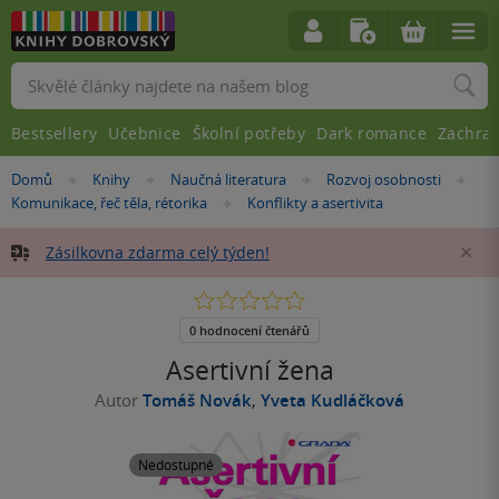
Vyhledávání
Bestsellery
Učebnice
Školní potřeby
Dark romance
Zachra
Nacházíte
Domů
Knihy
Naučná literatura
Rozvoj osobnosti
»
»
»
»
se
Komunikace, řeč těla, rétorika
Konflikty a asertivita
»
zde:
Zásilkovna zdarma celý týden!
Za
0.0
z
5
0 hodnocení čtenářů
hvězdiček
Asertivní žena
Autor
Tomáš Novák
,
Yveta Kudláčková
Nedostupné