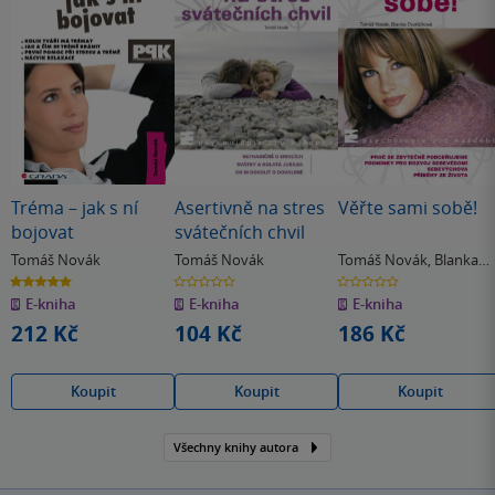
Tréma – jak s ní
Asertivně na stres
Věřte sami sobě!
bojovat
svátečních chvil
Tomáš Novák
Tomáš Novák
Tomáš Novák
,
Blanka
Dvořáčková
5.0
0.0
0.0
z
z
z
E-kniha
E-kniha
E-kniha
5
5
5
hvězdiček
hvězdiček
hvězdiček
212 Kč
104 Kč
186 Kč
Koupit
Koupit
Koupit
Všechny knihy autora