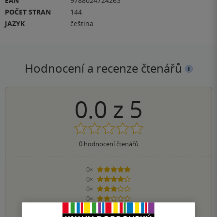
EAN
9788024724263
POČET STRAN
144
JAZYK
čeština
Hodnocení a recenze čtenářů
0.0
z
5
0
hodnocení čtenářů
0×
5 hvězdiček
0×
4 hvězdičky
0×
3 hvězdičky
0×
2 hvězdičky
0×
1 hvezdička