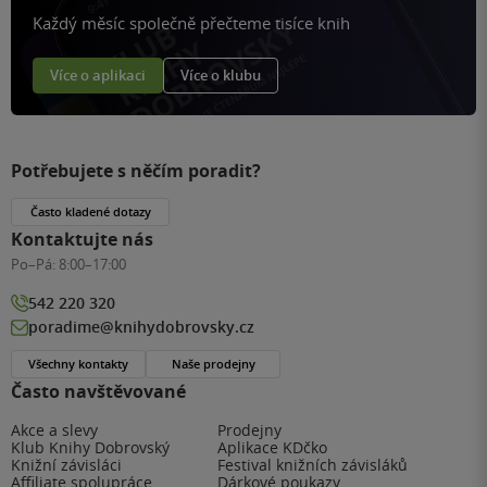
Každý měsíc společně přečteme tisíce knih
Více o aplikaci
Více o klubu
Potřebujete s něčím poradit?
Často kladené dotazy
Kontaktujte nás
Po–Pá:
8:00–17:00
542 220 320
poradime@knihydobrovsky.cz
Všechny kontakty
Naše prodejny
Často navštěvované
Akce a slevy
Prodejny
Klub Knihy Dobrovský
Aplikace KDčko
Knižní závisláci
Festival knižních závisláků
Affiliate spolupráce
Dárkové poukazy