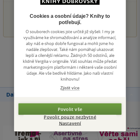
PŘIDEJTE SVÉ HODNOCENÍ KNIHY
Cookies a osobní údaje? Knihy to
potřebují.
1
2
3
4
5
O souborech cookies jste určitě již slyšeli. I my je
využíváme ke shromažďování a analýze informací,
aby náš e-shop dobře fungoval a mohli jsme ho
Zobrazit všechna hodnocení
nadále zlepšovat. Také nám pomáhají ukazovat
lepší a cílenější reklamu. Žádných 50 odstínů, ale
klidně Vergilia v originále. Váš souhlas může předat
Přidat hodnocení
marketingovým platformám i některé vaše osobní
údaje. Ale vše bedlivě hlídáme. Jako naši vlastní
knihovnu!
Zjistit více
Další knihy autora
Povolit vše
Povolit pouze nezbytné
Nastavení