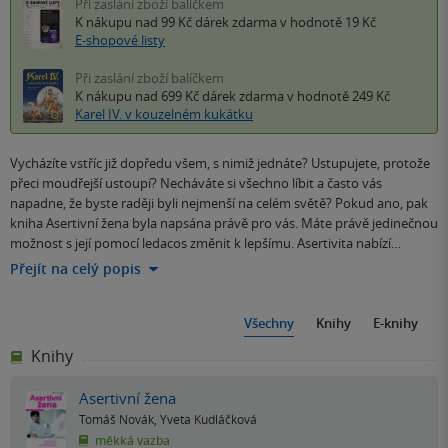
Při zaslání zboží balíčkem
K nákupu nad 99 Kč
dárek zdarma
v hodnotě 19 Kč
E-shopové listy
Při zaslání zboží balíčkem
K nákupu nad 699 Kč
dárek zdarma
v hodnotě 249 Kč
Karel IV. v kouzelném kukátku
Vycházíte vstříc již dopředu všem, s nimiž jednáte? Ustupujete, protože
přeci moudřejší ustoupí? Necháváte si všechno líbit a často vás
napadne, že byste raději byli nejmenší na celém světě? Pokud ano, pak
kniha Asertivní žena byla napsána právě pro vás. Máte právě jedinečnou
možnost s její pomocí ledacos změnit k lepšímu. Asertivita nabízí…
Přejít na celý popis
Všechny
Knihy
E-knihy
Knihy
Asertivní žena
Tomáš Novák
,
Yveta Kudláčková
měkká vazba