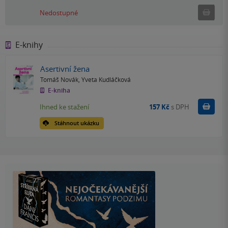
Ned
Nedostupné
E-knihy
Asertivní žena
Tomáš Novák
,
Yveta Kudláčková
E-kniha
Koupit
Ihned ke stažení
157 Kč
s DPH
Stáhnout ukázku