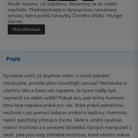
Nevěř nikomu. Lži každému. Nezamiluj se do svého
nepřítele. Předobjednejte si dystopickou romantasy
senzaci, která potěší fanoušky Čtvrtého křídla i Hunger
Games.
Více informací
Popis
Vycházíte vstříc již dopředu všem, s nimiž jednáte?
Ustupujete, protože přeci moudřejší ustoupí? Necháváte si
všechno líbit a často vás napadne, že byste raději byli
nejmenší na celém světě? Pokud ano, pak kniha Asertivní
žena byla napsána právě pro vás. Máte právě jedinečnou
možnost s její pomocí ledacos změnit k lepšímu. Asertivita
nabízí specifický přístup k životu. Vede k umění využívat
vlastní možnosti a k omezení důsledků různých manipulací z
okolí. Jaké jsou tedy zmíněné možnosti, které všichni máme