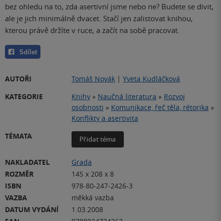
bez ohledu na to, zda asertivní jsme nebo ne? Budete se divit,
ale je jich minimálně dvacet. Stačí jen zalistovat knihou,
kterou právě držíte v ruce, a začít na sobě pracovat.
Sdílet
AUTOŘI
Tomáš Novák
|
Yveta Kudláčková
KATEGORIE
Knihy
»
Naučná literatura
»
Rozvoj
osobnosti
»
Komunikace, řeč těla, rétorika
»
Konflikty a asertivita
TÉMATA
Přidat téma
NAKLADATEL
Grada
ROZMĚR
145 x 208 x 8
ISBN
978-80-247-2426-3
VAZBA
měkká vazba
DATUM VYDÁNÍ
1.03.2008